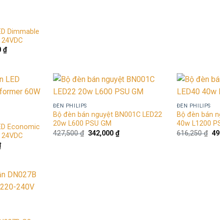
gốc
hiện
là:
tại
l
420,000 ₫.
là:
1
336,000 ₫.
LED Dimmable
W 24VDC
Giá
0
₫
hiện
tại
 ₫.
là:
2,635,000 ₫.
Add to
Add to
ĐÈN PHILIPS
ĐÈN PHILIPS
wishlist
wishlist
Bộ đèn bán nguyệt BN001C LED22
Bộ đèn bán 
20w L600 PSU GM
40w L1200 P
LED Economic
Giá
Giá
Gi
427,500
₫
342,000
₫
616,250
₫
49
W 24VDC
gốc
hiện
gố
Giá
₫
là:
tại
là:
hiện
427,500 ₫.
là:
61
tại
342,000 ₫.
 ₫.
là:
853,000 ₫.
Add to
wishlist