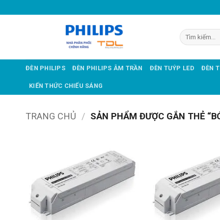
Bỏ
qua
nội
Tìm
dung
kiếm:
ĐÈN PHILIPS
ĐÈN PHILIPS ÂM TRẦN
ĐÈN TUÝP LED
ĐÈN 
KIẾN THỨC CHIẾU SÁNG
TRANG CHỦ
/
SẢN PHẨM ĐƯỢC GẮN THẺ “BÓ
Add to
wishlist