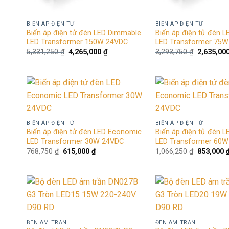
BIẾN ÁP ĐIỆN TỬ
BIẾN ÁP ĐIỆN TỬ
Biến áp điện tử đèn LED Dimmable
Biến áp điện tử đèn 
LED Transformer 150W 24VDC
LED Transformer 75
Giá
Giá
Giá
5,331,250
₫
4,265,000
₫
3,293,750
₫
2,635,00
gốc
hiện
gốc
là:
tại
là:
5,331,250 ₫.
là:
3,293,750
4,265,000 ₫.
Add to
wishlist
BIẾN ÁP ĐIỆN TỬ
BIẾN ÁP ĐIỆN TỬ
Biến áp điện tử đèn LED Economic
Biến áp điện tử đèn 
LED Transformer 30W 24VDC
LED Transformer 60
Giá
Giá
Giá
768,750
₫
615,000
₫
1,066,250
₫
853,000
gốc
hiện
gốc
là:
tại
là:
768,750 ₫.
là:
1,066,250
615,000 ₫.
Add to
wishlist
ĐÈN ÂM TRẦN
ĐÈN ÂM TRẦN