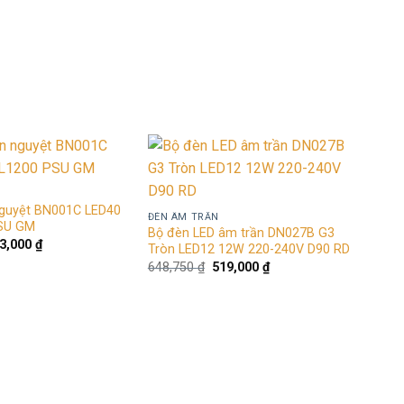
gốc
hiện
gốc
hiện
à:
tại
là:
tại
,768,750 ₫.
là:
2,932,500 ₫.
là:
1,415,000 ₫.
2,346,000 ₫.
Add to
Add to
wishlist
wishlist
nguyệt BN001C LED40
ĐÈN ÂM TRẦN
SU GM
Bộ đèn LED âm trần DN027B G3
á
Giá
3,000
₫
Tròn LED12 12W 220-240V D90 RD
c
hiện
Giá
Giá
648,750
₫
519,000
₫
tại
gốc
hiện
6,250 ₫.
là:
là:
tại
493,000 ₫.
648,750 ₫.
là:
519,000 ₫.