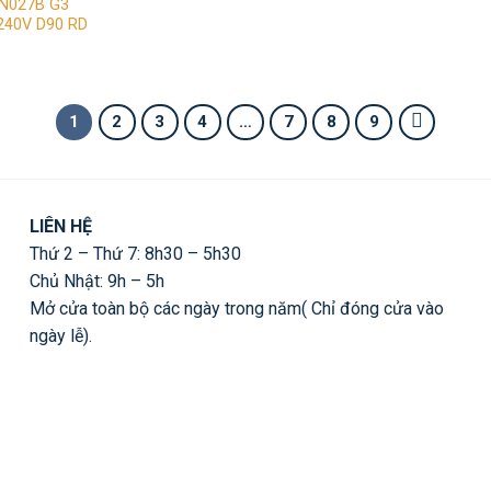
DN027B G3
240V D90 RD
iá
iện
ại
:
93,000 ₫.
1
2
3
4
…
7
8
9
LIÊN HỆ
Thứ 2 – Thứ 7: 8h30 – 5h30
Chủ Nhật: 9h – 5h
Mở cửa toàn bộ các ngày trong năm( Chỉ đóng cửa vào
ngày lễ).