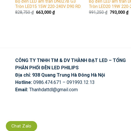
Bộ đèn LED âm trần DN027B G3
Bộ đèn LED âm trần 
Tròn LED15 15W 220-240V D90 RD
Tròn LED20 19W 220-
Giá
Giá
Giá
G
828,750
₫
663,000
₫
991,250
₫
793,000
₫
gốc
hiện
gốc
h
là:
tại
là:
t
828,750 ₫.
là:
991,250 ₫.
là
663,000 ₫.
7
CÔNG TY TNHH TM & DV THÀNH ĐẠT LED – TỔNG
PHÂN PHỐI ĐÈN LED PHILIPS
Địa chỉ: 938 Quang Trung Hà Đông Hà Nội
Hotline:
0986.474.671 – 091993.12.13
Email:
Thanhdattdl@gmail.com
Chat Zalo