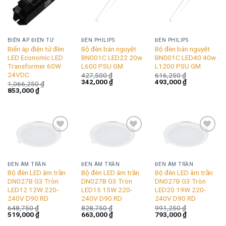
wishlist
wishlist
wishlist
BIẾN ÁP ĐIỆN TỬ
ĐÈN PHILIPS
ĐÈN PHILIPS
Biến áp điện tử đèn
Bộ đèn bán nguyệt
Bộ đèn bán nguyệt
LED Economic LED
BN001C LED22 20w
BN001C LED40 40w
Transformer 60W
L600 PSU GM
L1200 PSU GM
24VDC
427,500
₫
616,250
₫
Giá
Giá
Giá
Giá
342,000
₫
493,000
₫
1,066,250
₫
gốc
hiện
gốc
hiện
Giá
Giá
853,000
₫
là:
tại
là:
tại
gốc
hiện
427,500 ₫.
là:
616,250 ₫.
là:
là:
tại
342,000 ₫.
493,000 ₫.
1,066,250 ₫.
là:
853,000 ₫.
Add to
Add to
Add to
wishlist
wishlist
wishlist
ĐÈN ÂM TRẦN
ĐÈN ÂM TRẦN
ĐÈN ÂM TRẦN
Bộ đèn LED âm trần
Bộ đèn LED âm trần
Bộ đèn LED âm trần
DN027B G3 Tròn
DN027B G3 Tròn
DN027B G3 Tròn
LED12 12W 220-
LED15 15W 220-
LED20 19W 220-
240V D90 RD
240V D90 RD
240V D90 RD
648,750
₫
828,750
₫
991,250
₫
Giá
Giá
Giá
Giá
Giá
Giá
519,000
₫
663,000
₫
793,000
₫
gốc
hiện
gốc
hiện
gốc
hiện