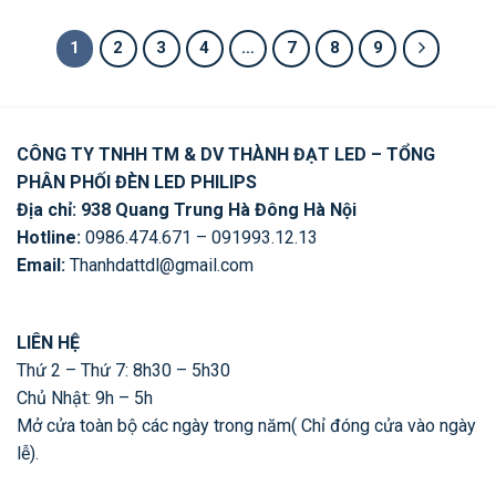
là:
tại
là:
tại
là:
tại
648,750 ₫.
là:
828,750 ₫.
là:
991,250 ₫.
là:
519,000 ₫.
663,000 ₫.
793,000 ₫.
1
2
3
4
…
7
8
9
CÔNG TY TNHH TM & DV THÀNH ĐẠT LED – TỔNG
PHÂN PHỐI ĐÈN LED PHILIPS
Địa chỉ: 938 Quang Trung Hà Đông Hà Nội
Hotline:
0986.474.671 – 091993.12.13
Email:
Thanhdattdl@gmail.com
LIÊN HỆ
Thứ 2 – Thứ 7: 8h30 – 5h30
Chủ Nhật: 9h – 5h
Mở cửa toàn bộ các ngày trong năm( Chỉ đóng cửa vào ngày
lễ).