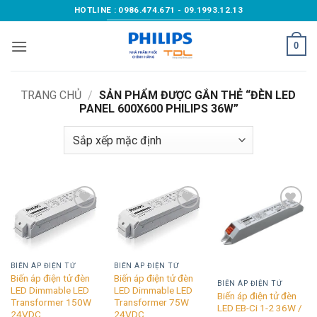
Bỏ
HOTLINE : 0986.474.671 - 09.1993.12.13
qua
nội
0
dung
TRANG CHỦ
/
SẢN PHẨM ĐƯỢC GẮN THẺ “ĐÈN LED
PANEL 600X600 PHILIPS 36W”
Add to
Add to
Add to
wishlist
wishlist
wishlist
BIẾN ÁP ĐIỆN TỬ
BIẾN ÁP ĐIỆN TỬ
Biến áp điện tử đèn
Biến áp điện tử đèn
BIẾN ÁP ĐIỆN TỬ
LED Dimmable LED
LED Dimmable LED
Biến áp điện tử đèn
Transformer 150W
Transformer 75W
LED EB-Ci 1-2 36W /
24VDC
24VDC