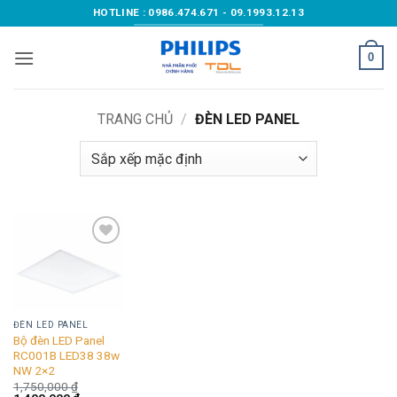
Bỏ
HOTLINE : 0986.474.671 - 09.1993.12.13
qua
nội
0
dung
TRANG CHỦ
/
ĐÈN LED PANEL
Add to
wishlist
ĐÈN LED PANEL
Bộ đèn LED Panel
RC001B LED38 38w
NW 2×2
1,750,000
₫
Giá
Giá