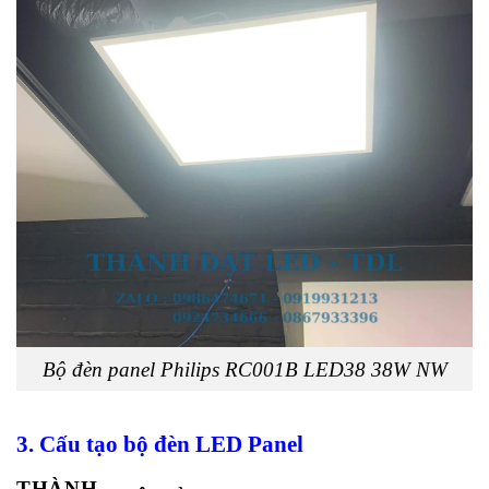
Bộ đèn panel Philips RC001B LED38 38W NW
3. Cấu tạo bộ đèn LED Panel
THÀNH