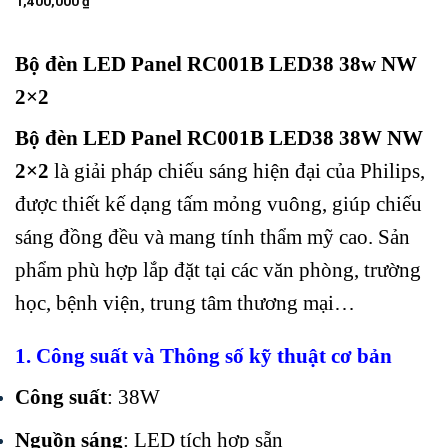
1,400,000
₫
gốc
hiện
là:
tại
1,750,000 ₫.
là:
1,400,000 ₫.
Bộ đèn LED Panel RC001B LED38 38w NW
2×2
Bộ đèn LED Panel RC001B LED38 38W NW
2×2
là giải pháp chiếu sáng hiện đại của Philips,
được thiết kế dạng tấm mỏng vuông, giúp chiếu
sáng đồng đều và mang tính thẩm mỹ cao. Sản
phẩm phù hợp lắp đặt tại các văn phòng, trường
học, bệnh viện, trung tâm thương mại…
1. Công suất và Thông số kỹ thuật cơ bản
Công suất
: 38W
Nguồn sáng
: LED tích hợp sẵn