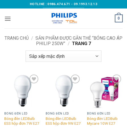
Bỏ
HOTLINE : 0986.474.671 - 09.1993.12.13
qua
nội
0
dung
TRANG CHỦ
/
SẢN PHẨM ĐƯỢC GẮN THẺ “BÓNG CAO ÁP
PHILIP 250W”
/
TRANG 7
Add to
Add to
Add to
wishlist
wishlist
wishlist
BÓNG ĐÈN LED
BÓNG ĐÈN LED
BÓNG ĐÈN LED
Bóng đèn LEDBulb
Bóng đèn LEDBulb
Bóng đèn LEDBulb
ESS hộp đơn 7W E27
ESS hộp đơn 9W E27
Mycare 10W E27