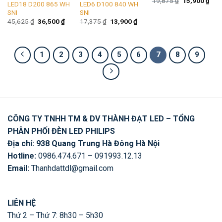
Giá
Giá
19,875
₫
15,900
₫
LED18 D200 865 WH
LED6 D100 840 WH
gốc
hiện
SNI
SNI
là:
tại
19,875 ₫.
là:
Giá
Giá
Giá
Giá
45,625
₫
36,500
₫
17,375
₫
13,900
₫
15,9
gốc
hiện
gốc
hiện
là:
tại
là:
tại
45,625 ₫.
là:
17,375 ₫.
là:
36,500 ₫.
13,900 ₫.
1
2
3
4
5
6
7
8
9
CÔNG TY TNHH TM & DV THÀNH ĐẠT LED – TỔNG
PHÂN PHỐI ĐÈN LED PHILIPS
Địa chỉ: 938 Quang Trung Hà Đông Hà Nội
Hotline:
0986.474.671 – 091993.12.13
Email:
Thanhdattdl@gmail.com
LIÊN HỆ
Thứ 2 – Thứ 7: 8h30 – 5h30