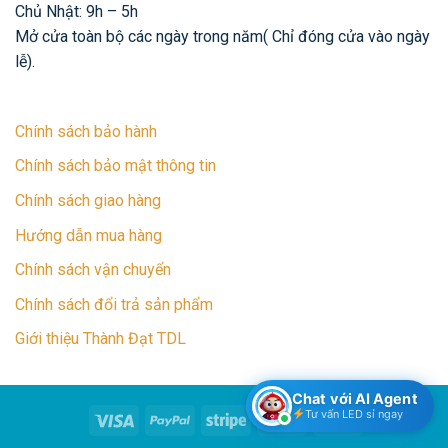
Chủ Nhật: 9h – 5h
Mở cửa toàn bộ các ngày trong năm( Chỉ đóng cửa vào ngày
lễ).
Chính sách bảo hành
Chính sách bảo mật thông tin
Chính sách giao hàng
Hướng dẫn mua hàng
Chính sách vận chuyển
Chính sách đổi trả sản phẩm
Giới thiệu Thành Đạt TDL
Chat với AI Agent
Tư vấn LED sỉ ngay
Visa
PayPal
Stripe
MasterCard
Cash
On