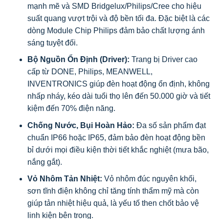
mạnh mẽ và SMD Bridgelux/Philips/Cree cho hiệu
suất quang vượt trội và độ bền tối đa. Đặc biệt là các
dòng Module Chip Philips đảm bảo chất lượng ánh
sáng tuyệt đối.
Bộ Nguồn Ổn Định (Driver):
Trang bị Driver cao
cấp từ DONE, Philips, MEANWELL,
INVENTRONICS giúp đèn hoạt động ổn định, không
nhấp nháy, kéo dài tuổi thọ lên đến 50.000 giờ và tiết
kiệm đến 70% điện năng.
Chống Nước, Bụi Hoàn Hảo:
Đa số sản phẩm đạt
chuẩn IP66 hoặc IP65, đảm bảo đèn hoạt động bền
bỉ dưới mọi điều kiện thời tiết khắc nghiệt (mưa bão,
nắng gắt).
Vỏ Nhôm Tản Nhiệt:
Vỏ nhôm đúc nguyên khối,
sơn tĩnh điện không chỉ tăng tính thẩm mỹ mà còn
giúp tản nhiệt hiệu quả, là yếu tố then chốt bảo vệ
linh kiện bên trong.