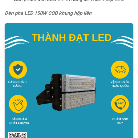
Đèn pha LED 150W COB khung hộp liền