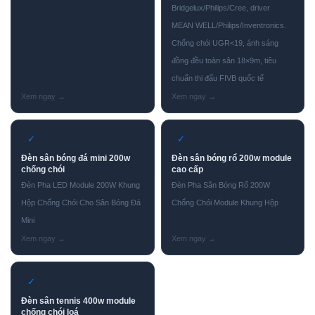
Bridgelux/Philips/Cree, driver
MEAN WELL/Philips/Inventronics.
Chống chói UGR<19, ánh sáng
đồng đều toàn sân 18×9m, tiêu
chuẩn thi đấu FIVB quốc tế
✓
✓
Đèn sân bóng đá mini 200w
Đèn sân bóng rổ 200w module
chống chói
cao cấp
Đèn Pha LED Module 200W Khung
Đèn Pha Sân Bóng Rổ 200W
Hộp Chống Chói Cho Sân Bóng Đá
Chống Chói Module Khung Hộp
Mini
✓
Đèn sân tennis 400w module
chống chói loá