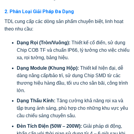
2. Phân Loại Giải Pháp Đa Dạng
TDL cung cấp các dòng sản phẩm chuyên biệt, linh hoạt
theo nhu cầu:
Dạng Rọi (Tròn/Vuông):
Thiết kế cổ điển, sử dụng
Chip COB TF và chuẩn IP66, lý tưởng cho việc chiếu
xa, rọi tường, bảng hiệu.
Dạng Module (Khung Hộp):
Thiết kế hiện đại, dễ
dàng nâng cấp/bảo trì, sử dụng Chip SMD từ các
thương hiệu hàng đầu, tối ưu cho sân bãi, công trình
lớn.
Dạng Thấu Kính:
Tăng cường khả năng rọi xa và
tập trung ánh sáng, phù hợp cho những khu vực yêu
cầu chiếu sáng chuyên sâu.
Đèn Tích Điện (50W – 200W):
Giải pháp di động,
khẩn cấp với thời gian sử dụng từ 4 – 6 giờ sau khi