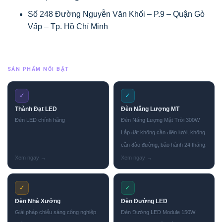
Số 248 Đường Nguyễn Văn Khối – P.9 – Quận Gò
Vấp – Tp. Hồ Chí Minh
SẢN PHẨM NỔI BẬT
✓
✓
Thành Đạt LED
Đèn Năng Lượng MT
Đèn LED chính hãng
Đèn Năng Lượng Mặt Trời 300W
Lắp đặt không cần điện lưới, không
cần đào đường, bảo hành 24 tháng.
✓
✓
Đèn Nhà Xưởng
Đèn Đường LED
Giải pháp chiếu sáng công nghiệp
Đèn Đường LED Module 150W