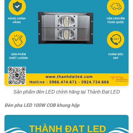
Sản phẩm đèn LED chính hãng tại Thành Đạt LED
Đèn pha LED 100W COB khung hộp