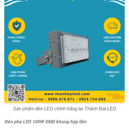
Sản phẩm đèn LED chính hãng tại Thành Đạt LED
Đèn pha LED 100W SMD khung hộp liền