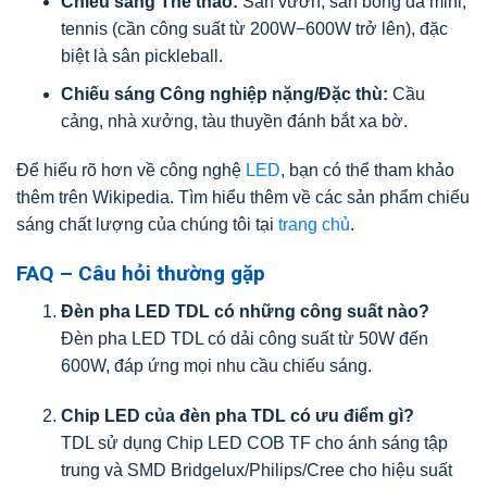
Chiếu sáng Thể thao:
Sân vườn, sân bóng đá mini,
tennis (cần công suất từ 200W−600W trở lên), đặc
biệt là sân pickleball.
Chiếu sáng Công nghiệp nặng/Đặc thù:
Cầu
cảng, nhà xưởng, tàu thuyền đánh bắt xa bờ.
Để hiểu rõ hơn về công nghệ
LED
, bạn có thể tham khảo
thêm trên Wikipedia. Tìm hiểu thêm về các sản phẩm chiếu
sáng chất lượng của chúng tôi tại
trang chủ
.
FAQ – Câu hỏi thường gặp
Đèn pha LED TDL có những công suất nào?
Đèn pha LED TDL có dải công suất từ 50W đến
600W, đáp ứng mọi nhu cầu chiếu sáng.
Chip LED của đèn pha TDL có ưu điểm gì?
TDL sử dụng Chip LED COB TF cho ánh sáng tập
trung và SMD Bridgelux/Philips/Cree cho hiệu suất