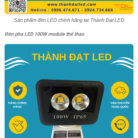
Sản phẩm đèn LED chính hãng tại Thành Đạt LED
Đèn pha LED 100W module thể thao