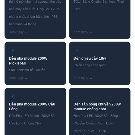
thế hệ mới cho nhà xưởng, kho bãi,
TD14 Sáng Chuẩn, Bền Vượt Thời
nhà máy sản xuất. Chip SMD 2835
Gian
chống chói, driver hãng lớn, IP65,
bảo hành 24 tháng.
✓
✓
Đèn pha module 200W
Đèn chiếu cây 18w
Pickleball
Chiếu sáng cảnh quan
Sân Pickleball tiêu chuẩn
✓
✓
Đèn pha module 200W Cầu
Đèn sân bóng chuyền 200w
Lông
module chống chói
Đèn Pha LED Module 200W Sân
Đèn Pha LED 200W Sân Bóng
Cầu Lông Chống Chói
Chuyền Chống Chói TDLF-
MKH200-BCV — Chip