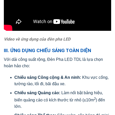
Video về ứng dụng của đèn pha LED
III. ỨNG DỤNG CHIẾU SÁNG TOÀN DIỆN
Với dải công suất rộng, Đèn Pha LED TDL là lựa chọn
hoàn hảo cho:
Chiếu sáng Công cộng & An ninh:
Khu vực cổng,
tường rào, lối đi, bãi đậu xe.
Chiếu sáng Quảng cáo:
Làm nổi bật bảng hiệu,
2
biển quảng cáo có kích thước từ nhỏ (≤10m
) đến
lớn.