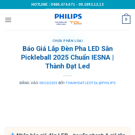
Bỏ
HOTLINE : 0986.474.671 - 09.1993.12.13
qua
nội
0
dung
CHƯA PHÂN LOẠI
Báo Giá Lắp Đèn Pha LED Sân
Pickleball 2025 Chuẩn IESNA |
Thành Đạt Led
ĐĂNG VÀO
09/10/2025
BỞI
THANHDATLEDTDL@PHILIPS