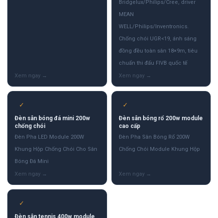
Bridgelux/Philips/Cree, driver
MEAN
WELL/Philips/Inventronics.
Chống chói UGR<19, ánh sáng
đồng đều toàn sân 18×9m, tiêu
chuẩn thi đấu FIVB quốc tế
✓
✓
Đèn sân bóng đá mini 200w
Đèn sân bóng rổ 200w module
chống chói
cao cấp
Đèn Pha LED Module 200W
Đèn Pha Sân Bóng Rổ 200W
Khung Hộp Chống Chói Cho Sân
Chống Chói Module Khung Hộp
Bóng Đá Mini
✓
Đèn sân tennis 400w module