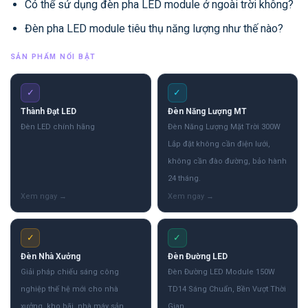
Có thể sử dụng đèn pha LED module ở ngoài trời không?
Đèn pha LED module tiêu thụ năng lượng như thế nào?
SẢN PHẨM NỔI BẬT
✓
✓
Thành Đạt LED
Đèn Năng Lượng MT
Đèn LED chính hãng
Đèn Năng Lượng Mặt Trời 300W
Lắp đặt không cần điện lưới,
không cần đào đường, bảo hành
24 tháng.
✓
✓
Đèn Nhà Xưởng
Đèn Đường LED
Giải pháp chiếu sáng công
Đèn Đường LED Module 150W
nghiệp thế hệ mới cho nhà
TD14 Sáng Chuẩn, Bền Vượt Thời
xưởng, kho bãi, nhà máy sản
Gian