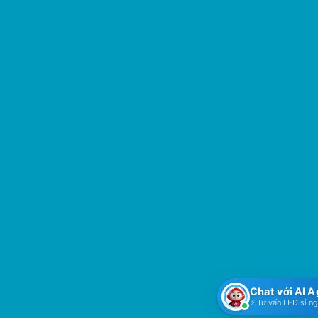
Chat với AI 
⚡ Tư vấn LED sỉ n