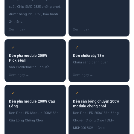
xuất. Chip SMD 2835 chống chói,
driver hãng lớn, IP65, bảo hành
24 tháng.
✓
✓
Đèn pha module 200W
Đèn chiếu cây 18w
Pickleball
Chiếu sáng cảnh quan
Sân Pickleball tiêu chuẩn
✓
✓
Đèn pha module 200W Cầu
Đèn sân bóng chuyền 200w
Lông
module chống chói
Đèn Pha LED Module 200W Sân
Đèn Pha LED 200W Sân Bóng
Cầu Lông Chống Chói
Chuyền Chống Chói TDLF-
MKH200-BCV — Chip