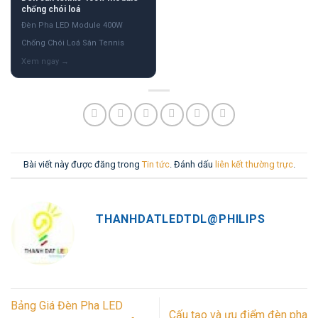
chống chói loá
Đèn Pha LED Module 400W
Chống Chói Loá Sân Tennis
Bài viết này được đăng trong
Tin tức
. Đánh dấu
liên kết thường trực
.
THANHDATLEDTDL@PHILIPS
Bảng Giá Đèn Pha LED
Cấu tạo và ưu điểm đèn pha