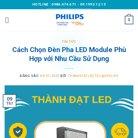
Bỏ
HOTLINE : 0986.474.671 - 09.1993.12.13
qua
nội
0
dung
TIN TỨC
Cách Chọn Đèn Pha LED Module Phù
Hợp với Nhu Cầu Sử Dụng
ĐĂNG VÀO
09/07/2025
BỞI
THANHDATLEDTDL@PHILIPS
09
Th7