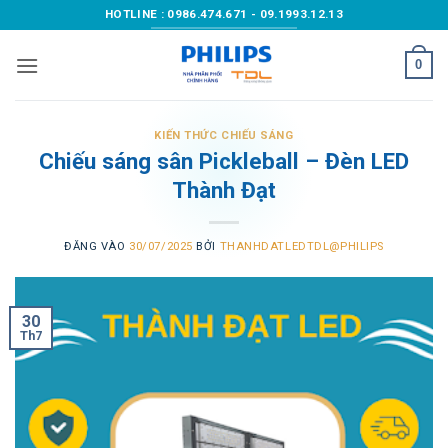
Bỏ
HOTLINE : 0986.474.671 - 09.1993.12.13
qua
nội
0
dung
KIẾN THỨC CHIẾU SÁNG
Chiếu sáng sân Pickleball – Đèn LED
Thành Đạt
ĐĂNG VÀO
30/07/2025
BỞI
THANHDATLEDTDL@PHILIPS
30
Th7