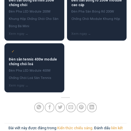
Đèn sân bóng đá mini 200w
Đèn sân bóng rổ 200w module
chống chói
cao cấp
Đèn Pha LED Module 200W
Đèn Pha Sân Bóng Rổ 200W
Khung Hộp Chống Chói Cho Sân
Chống Chói Module Khung Hộp
Bóng Đá Mini
✓
Đèn sân tennis 400w module
chống chói loá
Đèn Pha LED Module 400W
Chống Chói Loá Sân Tennis
Bài viết này được đăng trong
Kiến thức chiếu sáng
. Đánh dấu
liên kết