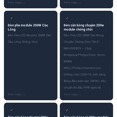
✓
✓
Đèn pha module 200W Cầu
Đèn sân bóng chuyền 200w
Lông
module chống chói
Đèn Pha LED Module 200W Sân
Đèn Pha LED 200W Sân Bóng
Cầu Lông Chống Chói
Chuyền Chống Chói TDLF-
MKH200-BCV — Chip
Bridgelux/Philips/Cree, driver
MEAN
WELL/Philips/Inventronics.
Chống chói UGR<19, ánh sáng
đồng đều toàn sân 18×9m, tiêu
chuẩn thi đấu FIVB quốc tế
✓
✓