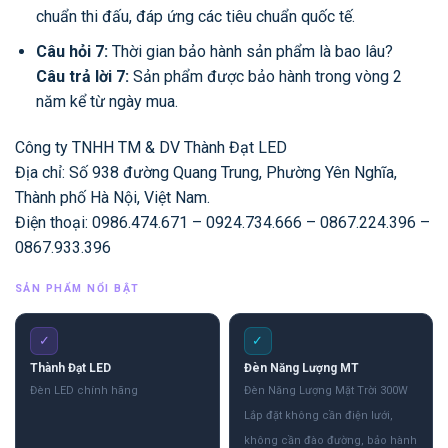
chuẩn thi đấu, đáp ứng các tiêu chuẩn quốc tế.
Câu hỏi 7:
Thời gian bảo hành sản phẩm là bao lâu?
Câu trả lời 7:
Sản phẩm được bảo hành trong vòng 2
năm kể từ ngày mua.
Công ty TNHH TM & DV Thành Đạt LED
Địa chỉ: Số 938 đường Quang Trung, Phường Yên Nghĩa,
Thành phố Hà Nội, Việt Nam.
Điện thoại: 0986.474.671 – 0924.734.666 – 0867.224.396 –
0867.933.396
SẢN PHẨM NỔI BẬT
✓
✓
Thành Đạt LED
Đèn Năng Lượng MT
Đèn LED chính hãng
Đèn Năng Lượng Mặt Trời 300W
Lắp đặt không cần điện lưới,
không cần đào đường, bảo hành