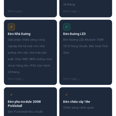
24 tháng.
✓
✓
Đèn Nhà Xưởng
Đèn Đường LED
Giải pháp chiếu sáng công
Đèn Đường LED Module 150W
nghiệp thế hệ mới cho nhà
TD14 Sáng Chuẩn, Bền Vượt Thời
xưởng, kho bãi, nhà máy sản
Gian
xuất. Chip SMD 2835 chống chói,
driver hãng lớn, IP65, bảo hành
24 tháng.
✓
✓
Đèn pha module 200W
Đèn chiếu cây 18w
Pickleball
Chiếu sáng cảnh quan
Sân Pickleball tiêu chuẩn