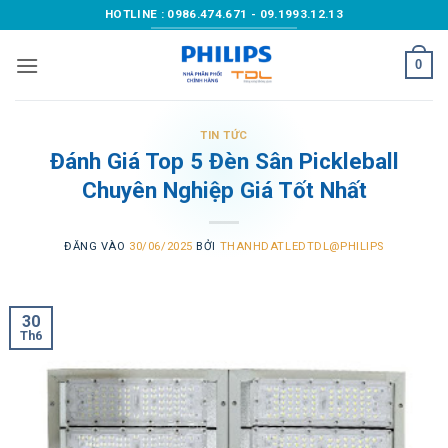
Bỏ
HOTLINE : 0986.474.671 - 09.1993.12.13
qua
nội
0
dung
TIN TỨC
Đánh Giá Top 5 Đèn Sân Pickleball
Chuyên Nghiệp Giá Tốt Nhất
ĐĂNG VÀO
30/06/2025
BỞI
THANHDATLEDTDL@PHILIPS
30
Th6