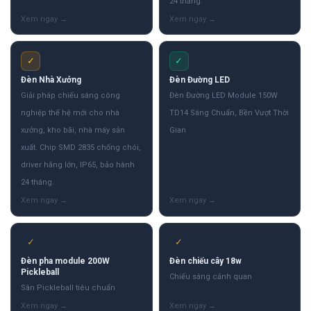
24 tháng.
✓
✓
Đèn Nhà Xưởng
Đèn Đường LED
Giải pháp chiếu sáng công
Đèn Đường LED Module 150W
nghiệp thế hệ mới cho nhà
TD14 Sáng Chuẩn, Bền Vượt Thời
xưởng, kho bãi, nhà máy sản
Gian
xuất. Chip SMD 2835 chống chói,
driver hãng lớn, IP65, bảo hành
24 tháng.
✓
✓
Đèn pha module 200W
Đèn chiếu cây 18w
Pickleball
Chiếu sáng cảnh quan
Sân Pickleball tiêu chuẩn