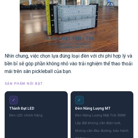
Nhìn chung, việc chọn lựa đúng loại đèn với chi phí hợp lý và
bền bỉ sẽ góp phần không nhỏ vào trải nghiệm thể thao thoải
mái trên sân pickleball của bạn.
SẢN PHẨM NỔI BẬT
✓
✓
Thành Đạt LED
Đèn Năng Lượng MT
Đèn LED chính hãng
Đèn Năng Lượng Mặt Trời 300W
Lắp đặt không cần điện lưới,
không cần đào đường, bảo hành