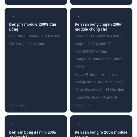
✓
✓
Đèn pha module 200W Cầu
Đèn sân bóng chuyền 200w
Lông
module chống chói
Đèn Pha LED Module 200W Sân
Đèn Pha LED 200W Sân Bóng
Cầu Lông Chống Chói
Chuyền Chống Chói TDLF-
MKH200-BCV — Chip
Bridgelux/Philips/Cree, driver
MEAN
WELL/Philips/Inventronics.
Chống chói UGR<19, ánh sáng
đồng đều toàn sân 18×9m, tiêu
chuẩn thi đấu FIVB quốc tế
✓
✓
Đèn sân bóng đá mini 200w
Đèn sân bóng rổ 200w module