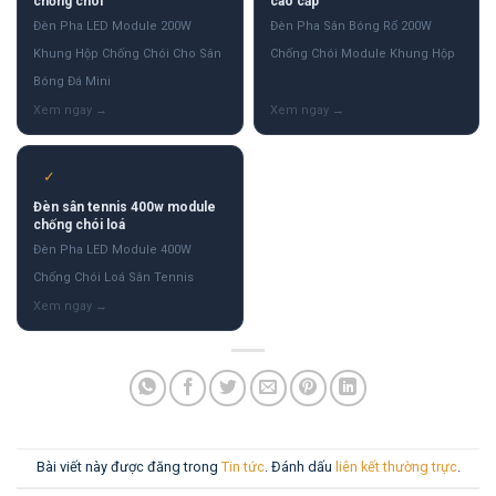
chống chói
cao cấp
Đèn Pha LED Module 200W
Đèn Pha Sân Bóng Rổ 200W
Khung Hộp Chống Chói Cho Sân
Chống Chói Module Khung Hộp
Bóng Đá Mini
✓
Đèn sân tennis 400w module
chống chói loá
Đèn Pha LED Module 400W
Chống Chói Loá Sân Tennis
Bài viết này được đăng trong
Tin tức
. Đánh dấu
liên kết thường trực
.