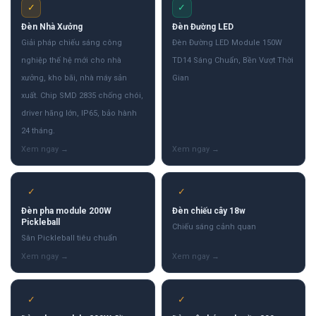
✓
✓
Đèn Nhà Xưởng
Đèn Đường LED
Giải pháp chiếu sáng công
Đèn Đường LED Module 150W
nghiệp thế hệ mới cho nhà
TD14 Sáng Chuẩn, Bền Vượt Thời
xưởng, kho bãi, nhà máy sản
Gian
xuất. Chip SMD 2835 chống chói,
driver hãng lớn, IP65, bảo hành
24 tháng.
✓
✓
Đèn pha module 200W
Đèn chiếu cây 18w
Pickleball
Chiếu sáng cảnh quan
Sân Pickleball tiêu chuẩn
✓
✓