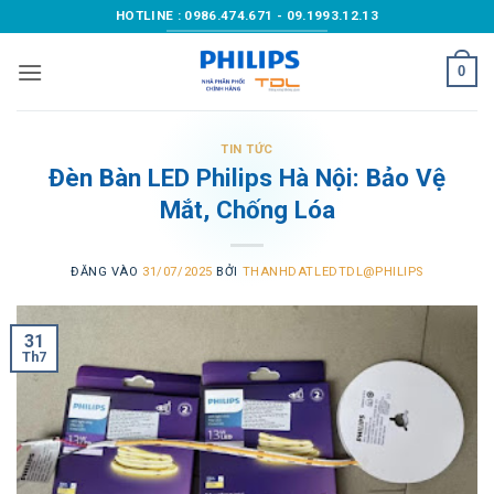
Bỏ
HOTLINE : 0986.474.671 - 09.1993.12.13
qua
nội
0
dung
TIN TỨC
Đèn Bàn LED Philips Hà Nội: Bảo Vệ
Mắt, Chống Lóa
ĐĂNG VÀO
31/07/2025
BỞI
THANHDATLEDTDL@PHILIPS
31
Th7