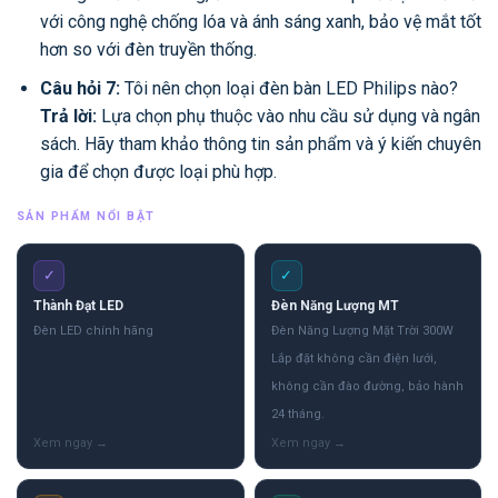
với công nghệ chống lóa và ánh sáng xanh, bảo vệ mắt tốt
hơn so với đèn truyền thống.
Câu hỏi 7:
Tôi nên chọn loại đèn bàn LED Philips nào?
Trả lời:
Lựa chọn phụ thuộc vào nhu cầu sử dụng và ngân
sách. Hãy tham khảo thông tin sản phẩm và ý kiến chuyên
gia để chọn được loại phù hợp.
SẢN PHẨM NỔI BẬT
✓
✓
Thành Đạt LED
Đèn Năng Lượng MT
Đèn LED chính hãng
Đèn Năng Lượng Mặt Trời 300W
Lắp đặt không cần điện lưới,
không cần đào đường, bảo hành
24 tháng.