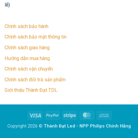
lễ).
Chính sách bảo hành
Chính sách bảo mật thông tin
Chính sách giao hàng
Hướng dẫn mua hàng
Chính sách vận chuyển
Chính sách đổi trả sản phẩm
Giới thiệu Thành Đạt TDL
Visa
PayPal
Stripe
MasterCard
Cash
On
Copyright 2026 ©
Thành Đạt Led - NPP Philips Chính Hãng
Delivery