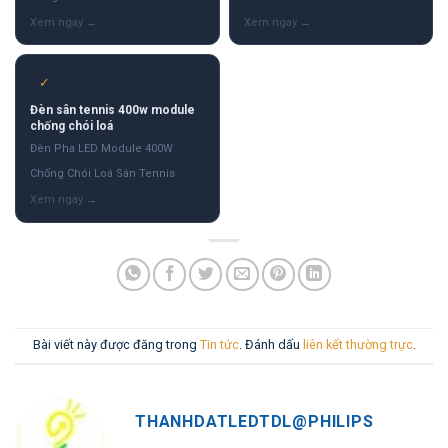
✓
Đèn sân tennis 400w module
chống chói loá
Đèn Pha LED Module 400W
Chống Chói Loá Sân Tennis
Bài viết này được đăng trong
Tin tức
. Đánh dấu
liên kết thường trực
.
THANHDATLEDTDL@PHILIPS