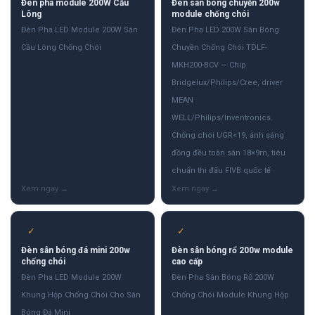
Đèn pha module 200W Cầu
Đèn sân bóng chuyền 200w
Lông
module chống chói
Đèn Pha LED Module 200W Sân
Đèn Pha LED 200W Sân Bóng
Cầu Lông Chống Chói
Chuyền Chống Chói TDLF-
MKH200-BCV — Chip
Bridgelux/Philips/Cree, driver
MEAN
WELL/Philips/Inventronics.
Chống chói UGR<19, ánh sáng
đồng đều toàn sân 18×9m, tiêu
chuẩn thi đấu FIVB quốc tế
✓
✓
Đèn sân bóng đá mini 200w
Đèn sân bóng rổ 200w module
chống chói
cao cấp
Đèn Pha LED Module 200W
Đèn Pha Sân Bóng Rổ 200W
Khung Hộp Chống Chói Cho Sân
Chống Chói Module Khung Hộp
Bóng Đá Mini