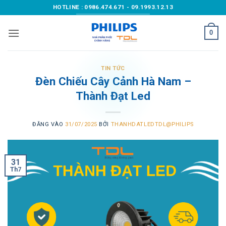
Bỏ
HOTLINE : 0986.474.671 - 09.1993.12.13
qua
nội
0
dung
TIN TỨC
Đèn Chiếu Cây Cảnh Hà Nam –
Thành Đạt Led
ĐĂNG VÀO
31/07/2025
BỞI
THANHDATLEDTDL@PHILIPS
31
Th7