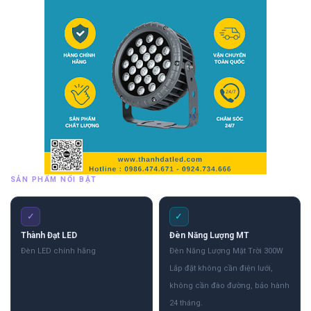
SẢN PHẨM NỔI BẬT
✓
✓
Thành Đạt LED
Đèn Năng Lượng MT
Đèn LED chính hãng
Đèn Năng Lượng Mặt Trời 300W
Lắp đặt không cần điện lưới,
không cần đào đường, bảo hành
24 tháng.