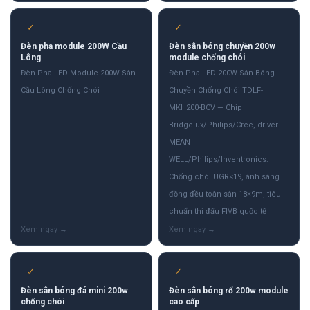
✓
✓
Đèn pha module 200W Cầu
Đèn sân bóng chuyền 200w
Lông
module chống chói
Đèn Pha LED Module 200W Sân
Đèn Pha LED 200W Sân Bóng
Cầu Lông Chống Chói
Chuyền Chống Chói TDLF-
MKH200-BCV — Chip
Bridgelux/Philips/Cree, driver
MEAN
WELL/Philips/Inventronics.
Chống chói UGR<19, ánh sáng
đồng đều toàn sân 18×9m, tiêu
chuẩn thi đấu FIVB quốc tế
✓
✓
Đèn sân bóng đá mini 200w
Đèn sân bóng rổ 200w module
chống chói
cao cấp