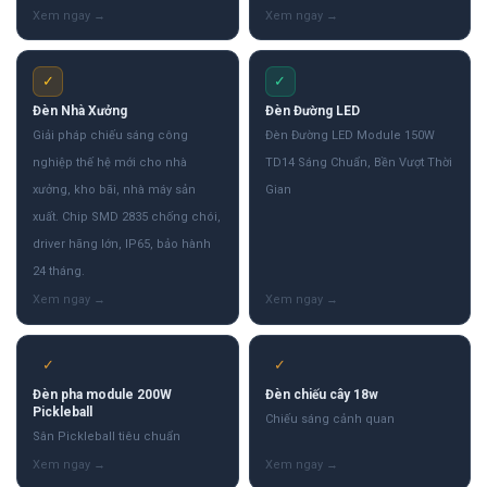
✓
✓
Đèn Nhà Xưởng
Đèn Đường LED
Giải pháp chiếu sáng công
Đèn Đường LED Module 150W
nghiệp thế hệ mới cho nhà
TD14 Sáng Chuẩn, Bền Vượt Thời
xưởng, kho bãi, nhà máy sản
Gian
xuất. Chip SMD 2835 chống chói,
driver hãng lớn, IP65, bảo hành
24 tháng.
✓
✓
Đèn pha module 200W
Đèn chiếu cây 18w
Pickleball
Chiếu sáng cảnh quan
Sân Pickleball tiêu chuẩn