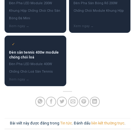
Đèn Pha LED Module 200W
Đèn Pha Sân Bóng Rổ 200W
Khung Hộp Chống Chói Cho Sân
Chống Chói Module Khung Hộp
Bóng Đá Mini
✓
Đèn sân tennis 400w module
chống chói loá
Đèn Pha LED Module 400W
Chống Chói Loá Sân Tennis
Bài viết này được đăng trong
Tin tức
. Đánh dấu
liên kết thường trực
.