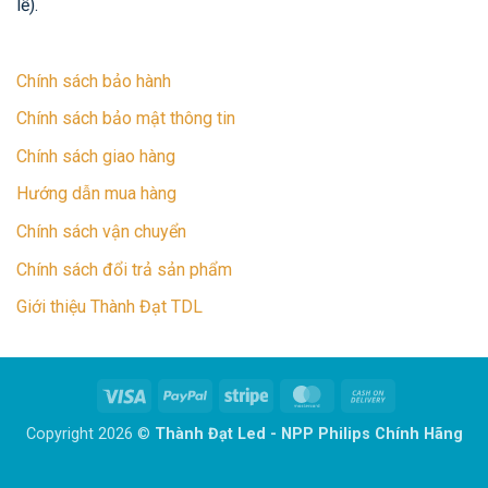
lễ).
Chính sách bảo hành
Chính sách bảo mật thông tin
Chính sách giao hàng
Hướng dẫn mua hàng
Chính sách vận chuyển
Chính sách đổi trả sản phẩm
Giới thiệu Thành Đạt TDL
Visa
PayPal
Stripe
MasterCard
Cash
On
Copyright 2026 ©
Thành Đạt Led - NPP Philips Chính Hãng
Delivery