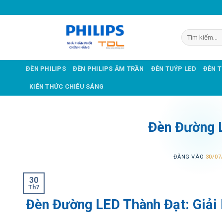
Bỏ
qua
nội
Tìm
dung
kiếm:
ĐÈN PHILIPS
ĐÈN PHILIPS ÂM TRẦN
ĐÈN TUÝP LED
ĐÈN 
KIẾN THỨC CHIẾU SÁNG
Đèn Đường 
ĐĂNG VÀO
30/07
30
Th7
Đèn Đường LED Thành Đạt: Giải 