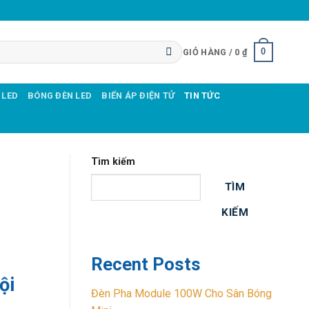
0
GIỎ HÀNG /
0
₫
 LED
BÓNG ĐÈN LED
BIẾN ÁP ĐIỆN TỬ
TIN TỨC
Tìm kiếm
TÌM
KIẾM
Recent Posts
ội
Đèn Pha Module 100W Cho Sân Bóng