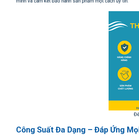
mình và cam kết bảo hành sản phẩm một cách uy tín.
Đ
Công Suất Đa Dạng – Đáp Ứng Mọ