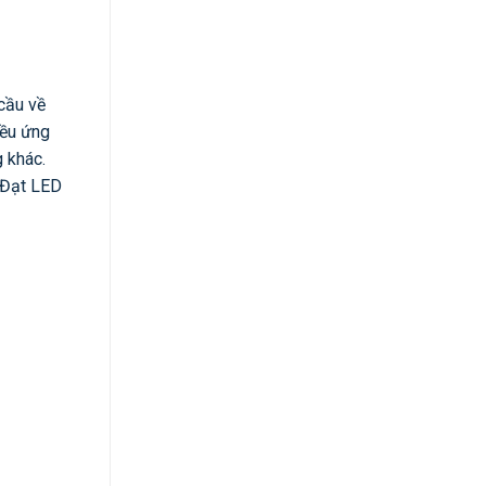
cầu về
iều ứng
 khác.
h Đạt LED