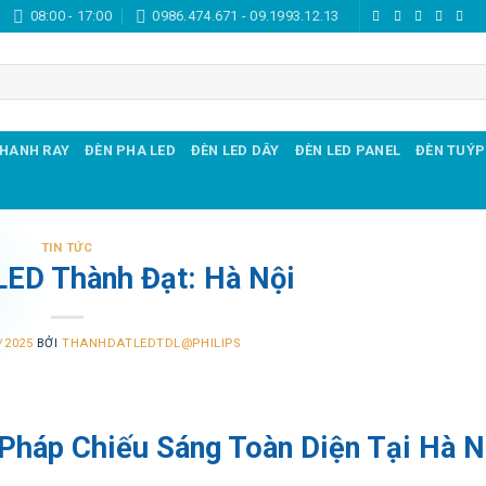
08:00 - 17:00
0986.474.671 - 09.1993.12.13
THANH RAY
ĐÈN PHA LED
ĐÈN LED DÂY
ĐÈN LED PANEL
ĐÈN TUÝP
TIN TỨC
LED Thành Đạt: Hà Nội
/2025
BỞI
THANHDATLEDTDL@PHILIPS
Pháp Chiếu Sáng Toàn Diện Tại Hà N