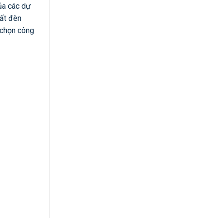
ủa các dự
uất đèn
a chọn công