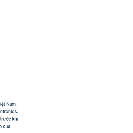
iệt Nam,
ntronics,
trước khi
m của