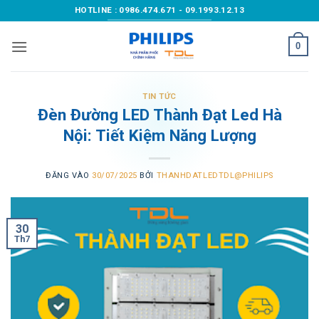
Bỏ
HOTLINE : 0986.474.671 - 09.1993.12.13
qua
nội
0
dung
TIN TỨC
Đèn Đường LED Thành Đạt Led Hà
Nội: Tiết Kiệm Năng Lượng
ĐĂNG VÀO
30/07/2025
BỞI
THANHDATLEDTDL@PHILIPS
30
Th7