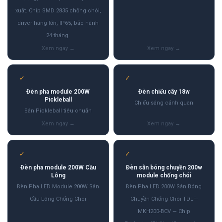
xuất. Chip SMD 2835 chống chói,
driver hãng lớn, IP65, bảo hành
24 tháng.
✓
✓
Đèn pha module 200W
Đèn chiếu cây 18w
Pickleball
Chiếu sáng cảnh quan
Sân Pickleball tiêu chuẩn
✓
✓
Đèn pha module 200W Cầu
Đèn sân bóng chuyền 200w
Lông
module chống chói
Đèn Pha LED Module 200W Sân
Đèn Pha LED 200W Sân Bóng
Cầu Lông Chống Chói
Chuyền Chống Chói TDLF-
MKH200-BCV — Chip