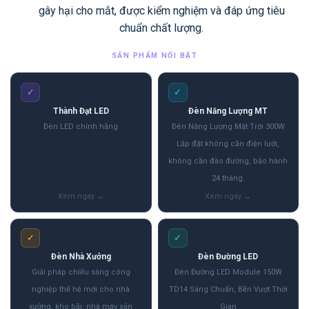
gây hại cho mắt, được kiểm nghiệm và đáp ứng tiêu
chuẩn chất lượng.
SẢN PHẨM NỔI BẬT
✓
✓
Thành Đạt LED
Đèn Năng Lượng MT
Đèn LED chính hãng
Đèn Năng Lượng Mặt Trời 300W
Lắp đặt không cần điện lưới,
không cần đào đường, bảo hành
24 tháng.
✓
✓
Đèn Nhà Xưởng
Đèn Đường LED
Giải pháp chiếu sáng công
Đèn Đường LED Module 150W
nghiệp thế hệ mới cho nhà
TD14 Sáng Chuẩn, Bền Vượt Thời
xưởng, kho bãi, nhà máy sản
Gian