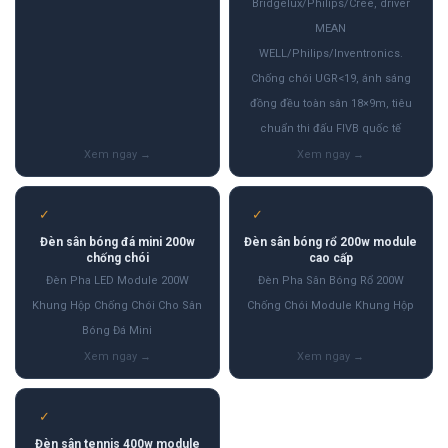
Bridgelux/Philips/Cree, driver
MEAN
WELL/Philips/Inventronics.
Chống chói UGR<19, ánh sáng
đồng đều toàn sân 18×9m, tiêu
chuẩn thi đấu FIVB quốc tế
✓
✓
Đèn sân bóng đá mini 200w
Đèn sân bóng rổ 200w module
chống chói
cao cấp
Đèn Pha LED Module 200W
Đèn Pha Sân Bóng Rổ 200W
Khung Hộp Chống Chói Cho Sân
Chống Chói Module Khung Hộp
Bóng Đá Mini
✓
Đèn sân tennis 400w module