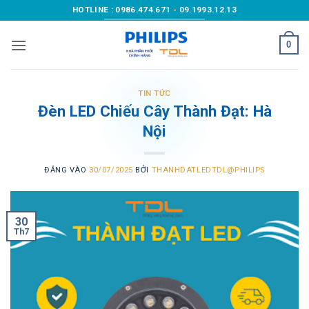
Bỏ
HOTLINE : 0986.474.671 - 09.1993.12.13
qua
nội
0
dung
TIN TỨC
Đèn LED Chiếu Cây Thành Đạt: Hà
Nội
ĐĂNG VÀO
30/07/2025
BỞI
THANHDATLEDTDL@PHILIPS
30
Th7