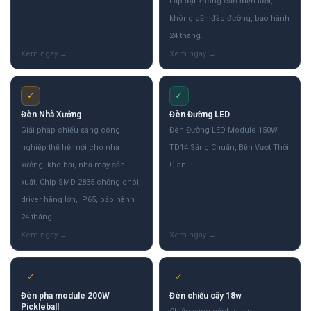
Lắp đặt không cần điện lưới,
không cần đào đường, bảo hành
24 tháng.
✓
✓
Đèn Nhà Xưởng
Đèn Đường LED
Giải pháp chiếu sáng công
Đèn Đường LED Module 150W
nghiệp thế hệ mới cho nhà
TD14 Sáng Chuẩn, Bền Vượt Thời
xưởng, kho bãi, nhà máy sản
Gian
xuất. Chip SMD 2835 chống chói,
driver hãng lớn, IP65, bảo hành
24 tháng.
✓
✓
Đèn pha module 200W
Đèn chiếu cây 18w
Pickleball