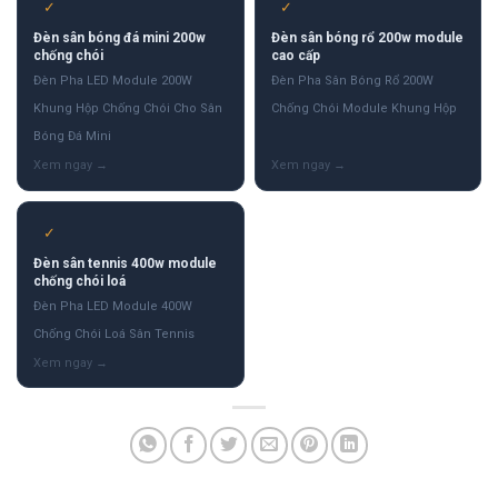
✓
✓
Đèn sân bóng đá mini 200w
Đèn sân bóng rổ 200w module
chống chói
cao cấp
Đèn Pha LED Module 200W
Đèn Pha Sân Bóng Rổ 200W
Khung Hộp Chống Chói Cho Sân
Chống Chói Module Khung Hộp
Bóng Đá Mini
✓
Đèn sân tennis 400w module
chống chói loá
Đèn Pha LED Module 400W
Chống Chói Loá Sân Tennis