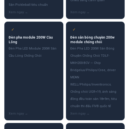
Chiếu sáng cảnh quan
Sân Pickleball tiêu chuẩn
✓
✓
Đèn pha module 200W Cầu
Đèn sân bóng chuyền 200w
Lông
module chống chói
Đèn Pha LED Module 200W Sân
Đèn Pha LED 200W Sân Bóng
Cầu Lông Chống Chói
Chuyền Chống Chói TDLF-
MKH200-BCV — Chip
Bridgelux/Philips/Cree, driver
MEAN
WELL/Philips/Inventronics.
Chống chói UGR<19, ánh sáng
đồng đều toàn sân 18×9m, tiêu
chuẩn thi đấu FIVB quốc tế