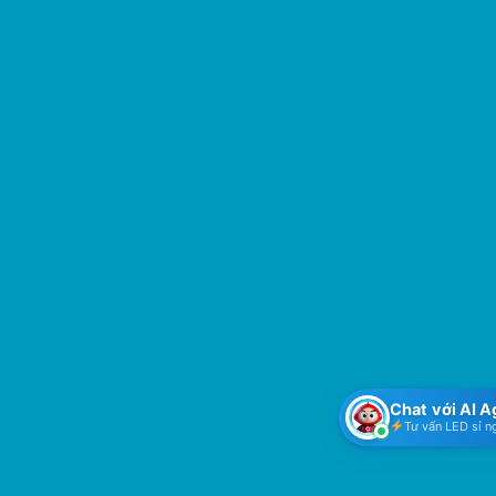
Chat với AI 
Tư vấn LED sỉ n