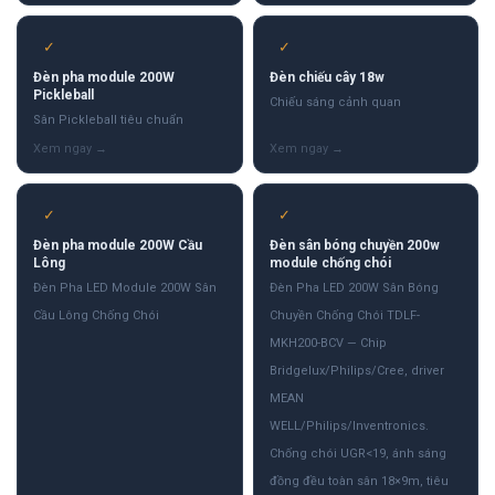
✓
✓
Đèn pha module 200W
Đèn chiếu cây 18w
Pickleball
Chiếu sáng cảnh quan
Sân Pickleball tiêu chuẩn
✓
✓
Đèn pha module 200W Cầu
Đèn sân bóng chuyền 200w
Lông
module chống chói
Đèn Pha LED Module 200W Sân
Đèn Pha LED 200W Sân Bóng
Cầu Lông Chống Chói
Chuyền Chống Chói TDLF-
MKH200-BCV — Chip
Bridgelux/Philips/Cree, driver
MEAN
WELL/Philips/Inventronics.
Chống chói UGR<19, ánh sáng
đồng đều toàn sân 18×9m, tiêu