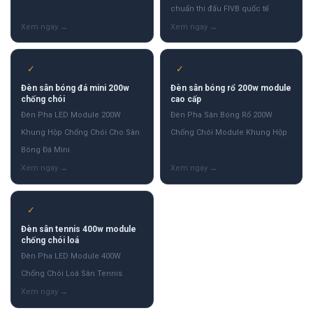
chuẩn thi đấu FIVB quốc tế
✓
✓
Đèn sân bóng đá mini 200w
Đèn sân bóng rổ 200w module
chống chói
cao cấp
Đèn Pha LED Module 200W
Đèn Pha Sân Bóng Rổ 200W
Khung Hộp Chống Chói Cho Sân
Chống Chói Module Khung Hộp
Bóng Đá Mini
✓
Đèn sân tennis 400w module
chống chói loá
Đèn Pha LED Module 400W
Chống Chói Loá Sân Tennis