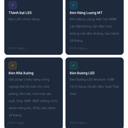
✓
✓
Thành Đạt LED
Đèn Năng Lượng MT
Đèn LED chính hãng
Đèn Năng Lượng Mặt Trời 300W
Lắp đặt không cần điện lưới,
không cần đào đường, bảo hành
24 tháng.
✓
✓
Đèn Nhà Xưởng
Đèn Đường LED
Giải pháp chiếu sáng công
Đèn Đường LED Module 150W
nghiệp thế hệ mới cho nhà
TD14 Sáng Chuẩn, Bền Vượt Thời
xưởng, kho bãi, nhà máy sản
Gian
xuất. Chip SMD 2835 chống chói,
driver hãng lớn, IP65, bảo hành
24 tháng.