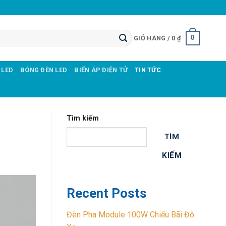
0
GIỎ HÀNG /
0
₫
 LED
BÓNG ĐÈN LED
BIẾN ÁP ĐIỆN TỬ
TIN TỨC
Tìm kiếm
TÌM
KIẾM
Recent Posts
Đèn Pha Module 100W Chiếu Bãi Đỗ