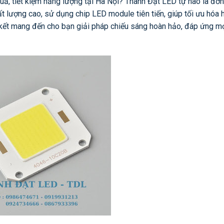
ả, tiết kiệm năng lượng tại Hà Nội? Thành Đạt LED tự hào là đơn
 lượng cao, sử dụng chip LED module tiên tiến, giúp tối ưu hóa 
m kết mang đến cho bạn giải pháp chiếu sáng hoàn hảo, đáp ứng m