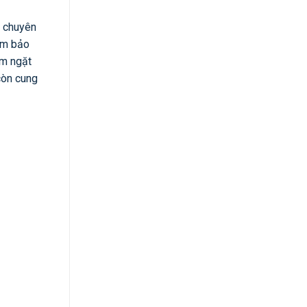
g chuyên
đảm bảo
êm ngặt
còn cung