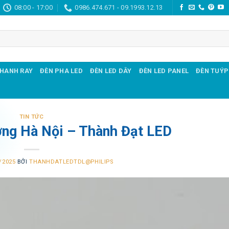
08:00 - 17:00
0986.474.671 - 09.1993.12.13
THANH RAY
ĐÈN PHA LED
ĐÈN LED DÂY
ĐÈN LED PANEL
ĐÈN TUÝP
TIN TỨC
ng Hà Nội – Thành Đạt LED
/2025
BỞI
THANHDATLEDTDL@PHILIPS