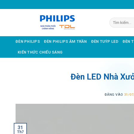
Bỏ
qua
nội
Tìm
dung
kiếm:
ĐÈN PHILIPS
ĐÈN PHILIPS ÂM TRẦN
ĐÈN TUÝP LED
ĐÈN 
KIẾN THỨC CHIẾU SÁNG
Đèn LED Nhà Xưở
ĐĂNG VÀO
31/07
31
Th7