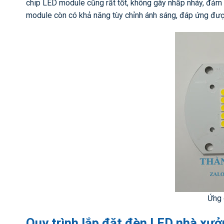
chip LED module cũng rất tốt, không gây nhấp nháy, đảm 
module còn có khả năng tùy chỉnh ánh sáng, đáp ứng đượ
Ứng 
Quy trình lắp đặt đèn LED nhà xư