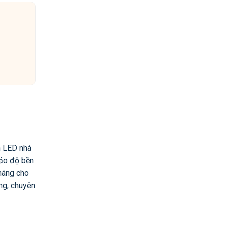
n LED nhà
bảo độ bền
tháng cho
ng, chuyên