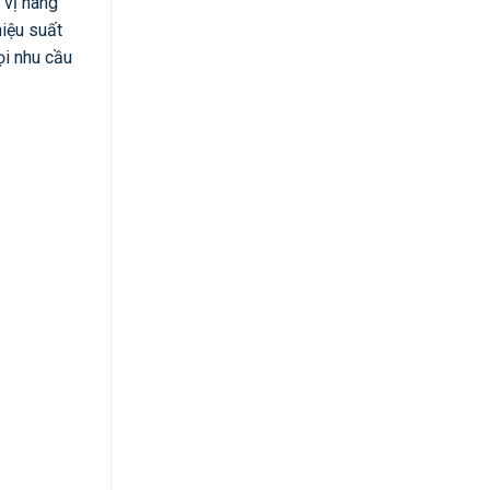
 vị hàng
hiệu suất
ọi nhu cầu