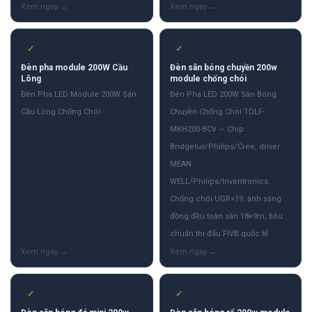
✓
✓
Đèn pha module 200W Cầu
Đèn sân bóng chuyền 200w
Lông
module chống chói
Đèn Pha LED Module 200W Sân
Đèn Pha LED 200W Sân Bóng
Cầu Lông Chống Chói
Chuyền Chống Chói TDLF-
MKH200-BCV — Chip
Bridgelux/Philips/Cree, driver
MEAN
WELL/Philips/Inventronics.
Chống chói UGR<19, ánh sáng
đồng đều toàn sân 18×9m, tiêu
chuẩn thi đấu FIVB quốc tế
✓
✓