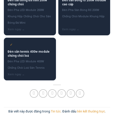
Đèn sân bóng đá mini 200w
Đèn sân bóng rổ 200w module
chống chói
cao cấp
Đèn Pha LED Module 200W
Đèn Pha Sân Bóng Rổ 200W
Khung Hộp Chống Chói Cho Sân
Chống Chói Module Khung Hộp
Bóng Đá Mini
✓
Đèn sân tennis 400w module
chống chói loá
Đèn Pha LED Module 400W
Chống Chói Loá Sân Tennis
Bài viết này được đăng trong
Tin tức
. Đánh dấu
liên kết thường trực
.