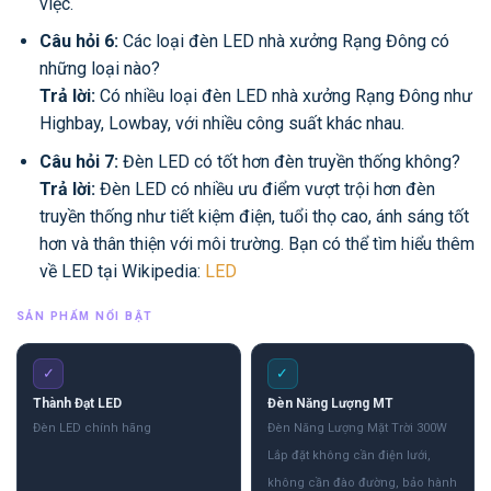
việc.
Câu hỏi 6:
Các loại đèn LED nhà xưởng Rạng Đông có
những loại nào?
Trả lời:
Có nhiều loại đèn LED nhà xưởng Rạng Đông như
Highbay, Lowbay, với nhiều công suất khác nhau.
Câu hỏi 7:
Đèn LED có tốt hơn đèn truyền thống không?
Trả lời:
Đèn LED có nhiều ưu điểm vượt trội hơn đèn
truyền thống như tiết kiệm điện, tuổi thọ cao, ánh sáng tốt
hơn và thân thiện với môi trường. Bạn có thể tìm hiểu thêm
về LED tại Wikipedia:
LED
SẢN PHẨM NỔI BẬT
✓
✓
Thành Đạt LED
Đèn Năng Lượng MT
Đèn LED chính hãng
Đèn Năng Lượng Mặt Trời 300W
Lắp đặt không cần điện lưới,
không cần đào đường, bảo hành