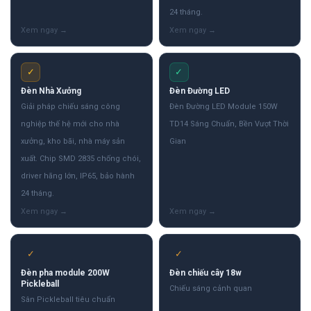
24 tháng.
✓
✓
Đèn Nhà Xưởng
Đèn Đường LED
Giải pháp chiếu sáng công
Đèn Đường LED Module 150W
nghiệp thế hệ mới cho nhà
TD14 Sáng Chuẩn, Bền Vượt Thời
xưởng, kho bãi, nhà máy sản
Gian
xuất. Chip SMD 2835 chống chói,
driver hãng lớn, IP65, bảo hành
24 tháng.
✓
✓
Đèn pha module 200W
Đèn chiếu cây 18w
Pickleball
Chiếu sáng cảnh quan
Sân Pickleball tiêu chuẩn