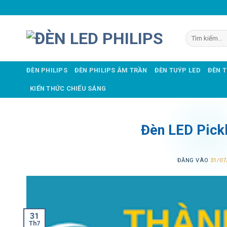
Bỏ
qua
nội
Tìm
dung
kiếm:
ĐÈN PHILIPS
ĐÈN PHILIPS ÂM TRẦN
ĐÈN TUÝP LED
ĐÈN 
KIẾN THỨC CHIẾU SÁNG
Đèn LED Pickl
ĐĂNG VÀO
31/07
31
Th7