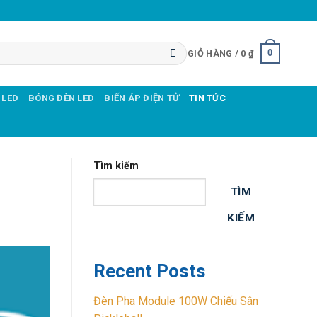
0
GIỎ HÀNG /
0
₫
 LED
BÓNG ĐÈN LED
BIẾN ÁP ĐIỆN TỬ
TIN TỨC
Tìm kiếm
TÌM
KIẾM
Recent Posts
Đèn Pha Module 100W Chiếu Sân