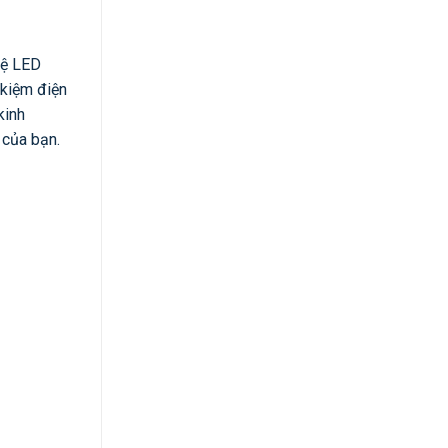
hệ LED
 kiệm điện
kinh
 của bạn.