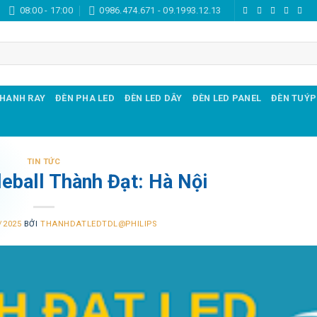
08:00 - 17:00
0986.474.671 - 09.1993.12.13
THANH RAY
ĐÈN PHA LED
ĐÈN LED DÂY
ĐÈN LED PANEL
ĐÈN TUÝP
TIN TỨC
eball Thành Đạt: Hà Nội
/2025
BỞI
THANHDATLEDTDL@PHILIPS