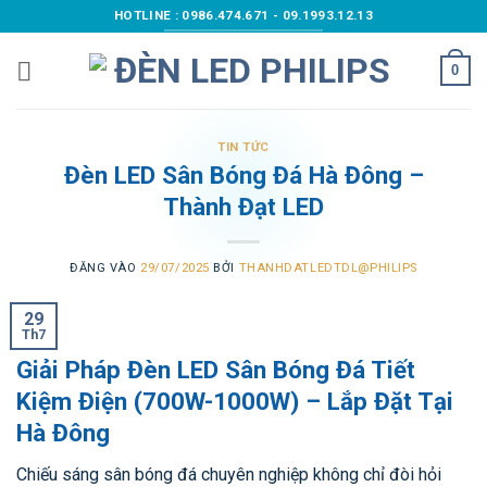
Bỏ
HOTLINE : 0986.474.671 - 09.1993.12.13
qua
nội
0
dung
TIN TỨC
Đèn LED Sân Bóng Đá Hà Đông –
Thành Đạt LED
ĐĂNG VÀO
29/07/2025
BỞI
THANHDATLEDTDL@PHILIPS
29
Th7
Giải Pháp Đèn LED Sân Bóng Đá Tiết
Kiệm Điện (700W-1000W) – Lắp Đặt Tại
Hà Đông
Chiếu sáng sân bóng đá chuyên nghiệp không chỉ đòi hỏi