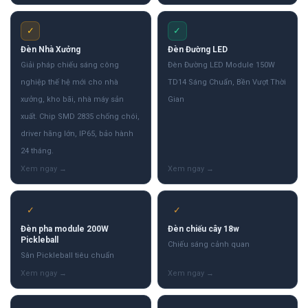
✓
✓
Đèn Nhà Xưởng
Đèn Đường LED
Giải pháp chiếu sáng công
Đèn Đường LED Module 150W
nghiệp thế hệ mới cho nhà
TD14 Sáng Chuẩn, Bền Vượt Thời
xưởng, kho bãi, nhà máy sản
Gian
xuất. Chip SMD 2835 chống chói,
driver hãng lớn, IP65, bảo hành
24 tháng.
✓
✓
Đèn pha module 200W
Đèn chiếu cây 18w
Pickleball
Chiếu sáng cảnh quan
Sân Pickleball tiêu chuẩn