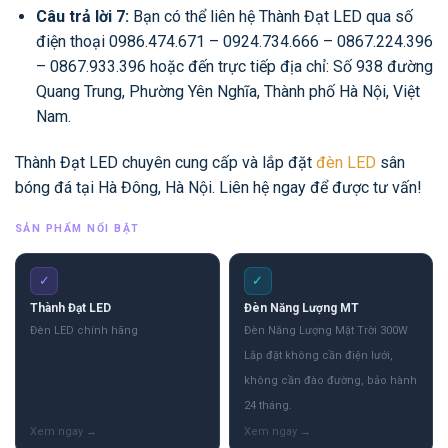
Câu trả lời 7:
Bạn có thể liên hệ Thành Đạt LED qua số
điện thoại 0986.474.671 – 0924.734.666 – 0867.224.396
– 0867.933.396 hoặc đến trực tiếp địa chỉ: Số 938 đường
Quang Trung, Phường Yên Nghĩa, Thành phố Hà Nội, Việt
Nam.
Thành Đạt LED chuyên cung cấp và lắp đặt
đèn LED
sân
bóng đá tại Hà Đông, Hà Nội. Liên hệ ngay để được tư vấn!
SẢN PHẨM NỔI BẬT
✓
✓
Thành Đạt LED
Đèn Năng Lượng MT
Đèn LED chính hãng
Đèn Năng Lượng Mặt Trời 300W
Lắp đặt không cần điện lưới,
không cần đào đường, bảo hành
24 tháng.