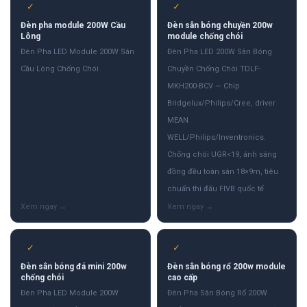
✓
✓
Đèn pha module 200W Cầu
Đèn sân bóng chuyền 200w
Lông
module chống chói
Đèn Pha LED Module 200W Sân
Đèn Pha LED 200W Sân Bóng
Cầu Lông Chống Chói
Chuyền Chống Chói TDLF-
MKH200-BCV — Chip
Bridgelux/Philips/Cree, driver
MEAN
WELL/Philips/Inventronics.
Chống chói UGR<19, ánh sáng
đồng đều toàn sân 18×9m, tiêu
chuẩn thi đấu FIVB quốc tế
✓
✓
Đèn sân bóng đá mini 200w
Đèn sân bóng rổ 200w module
chống chói
cao cấp
Đèn Pha LED Module 200W
Đèn Pha Sân Bóng Rổ 200W