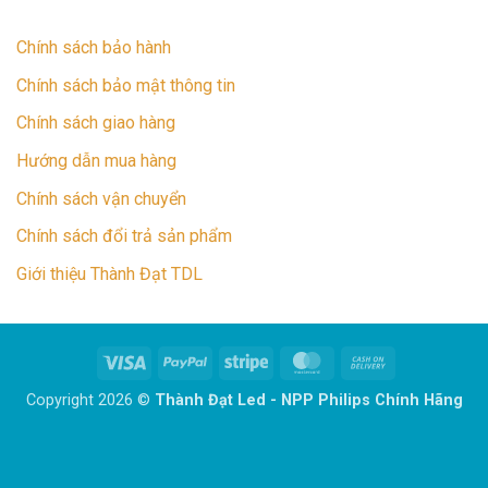
Chính sách bảo hành
Chính sách bảo mật thông tin
Chính sách giao hàng
Hướng dẫn mua hàng
Chính sách vận chuyển
Chính sách đổi trả sản phẩm
Giới thiệu Thành Đạt TDL
Visa
PayPal
Stripe
MasterCard
Cash
On
Copyright 2026 ©
Thành Đạt Led - NPP Philips Chính Hãng
Delivery