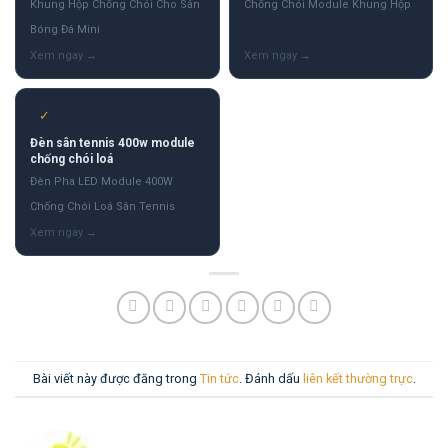
Khung Hộp Chống Chói Cho Sân
Chống Chói Module Khung Hộp
Bóng Đá Mini
✓
Đèn sân tennis 400w module
chống chói loá
Đèn Pha LED Module 400W
Chống Chói Loá Sân Tennis
Bài viết này được đăng trong
Tin tức
. Đánh dấu
liên kết thường trực
.