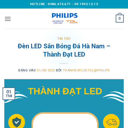
Bỏ
HOTLINE : 0986.474.671 - 09.1993.12.13
qua
nội
0
dung
TIN TỨC
Đèn LED Sân Bóng Đá Hà Nam –
Thành Đạt LED
ĐĂNG VÀO
01/08/2025
BỞI
THANHDATLEDTDL@PHILIPS
01
Th8