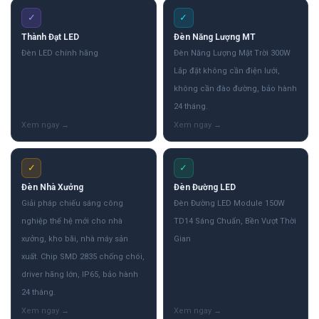
✓
✓
Thành Đạt LED
Đèn Năng Lượng MT
Đèn LED chính hãng
Đèn Năng Lượng Mặt Trời 300W
Lắp đặt không cần điện lưới,
không cần đào đường, bảo hành
24 tháng.
✓
✓
Đèn Nhà Xưởng
Đèn Đường LED
Giải pháp chiếu sáng công
Đèn Đường LED Module 150W
nghiệp thế hệ mới cho nhà
TD14 Sáng Chuẩn, Bền Vượt Thời
xưởng, kho bãi, nhà máy sản
Gian
xuất. Chip SMD 2835 chống chói,
driver hãng lớn, IP65, bảo hành
24 tháng.