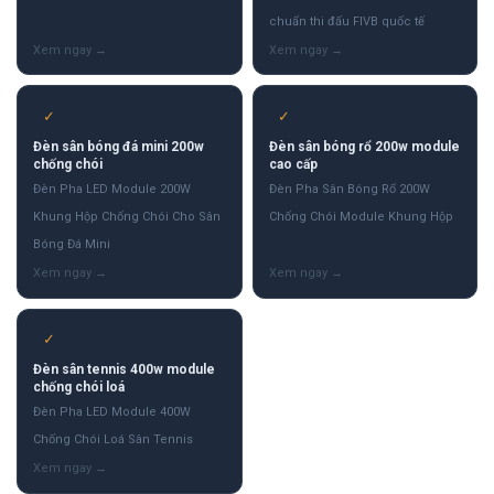
chuẩn thi đấu FIVB quốc tế
✓
✓
Đèn sân bóng đá mini 200w
Đèn sân bóng rổ 200w module
chống chói
cao cấp
Đèn Pha LED Module 200W
Đèn Pha Sân Bóng Rổ 200W
Khung Hộp Chống Chói Cho Sân
Chống Chói Module Khung Hộp
Bóng Đá Mini
✓
Đèn sân tennis 400w module
chống chói loá
Đèn Pha LED Module 400W
Chống Chói Loá Sân Tennis