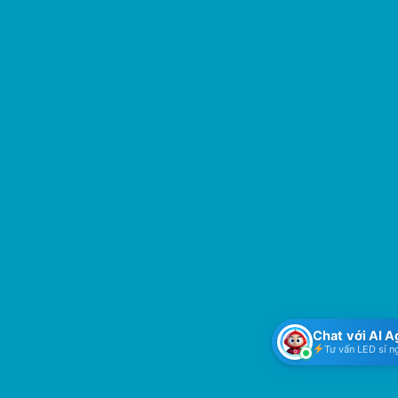
Chat với AI 
Tư vấn LED sỉ n