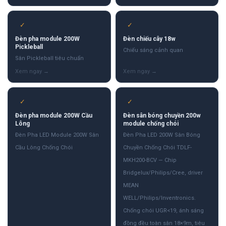
✓
✓
Đèn pha module 200W
Đèn chiếu cây 18w
Pickleball
Chiếu sáng cảnh quan
Sân Pickleball tiêu chuẩn
✓
✓
Đèn pha module 200W Cầu
Đèn sân bóng chuyền 200w
Lông
module chống chói
Đèn Pha LED Module 200W Sân
Đèn Pha LED 200W Sân Bóng
Cầu Lông Chống Chói
Chuyền Chống Chói TDLF-
MKH200-BCV — Chip
Bridgelux/Philips/Cree, driver
MEAN
WELL/Philips/Inventronics.
Chống chói UGR<19, ánh sáng
đồng đều toàn sân 18×9m, tiêu