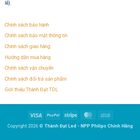
lễ).
Chính sách bảo hành
Chính sách bảo mật thông tin
Chính sách giao hàng
Hướng dẫn mua hàng
Chính sách vận chuyển
Chính sách đổi trả sản phẩm
Giới thiệu Thành Đạt TDL
Visa
PayPal
Stripe
MasterCard
Cash
On
Copyright 2026 ©
Thành Đạt Led - NPP Philips Chính Hãng
Delivery