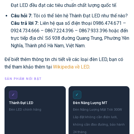
Đạt LED đều đạt các tiêu chuẩn chất lượng quốc tế.
Câu hỏi 7:
Tôi có thể liên hệ Thành Đạt LED như thế nào?
Câu trả lời 7:
Liên hệ qua số điện thoại 0986.474.671 –
0924.734.666 – 0867.224.396 – 0867.933.396 hoặc đến
trực tiếp địa chỉ: Số 938 đường Quang Trung, Phường Yên
Nghĩa, Thành phố Hà Nam, Việt Nam.
Để biết thêm thông tin chi tiết về các loại đèn LED, bạn có
thể tham khảo thêm tại
Wikipedia về LED
.
SẢN PHẨM NỔI BẬT
✓
✓
Thành Đạt LED
Đèn Năng Lượng MT
Đèn LED chính hãng
Đèn Năng Lượng Mặt Trời 300W
Lắp đặt không cần điện lưới,
không cần đào đường, bảo hành
24 tháng.