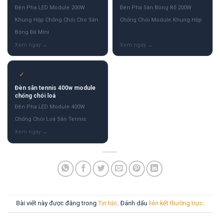
Đèn Pha LED Module 200W
Đèn Pha Sân Bóng Rổ 200W
Khung Hộp Chống Chói Cho Sân
Chống Chói Module Khung Hộp
Bóng Đá Mini
✓
Đèn sân tennis 400w module
chống chói loá
Đèn Pha LED Module 400W
Chống Chói Loá Sân Tennis
Bài viết này được đăng trong
Tin tức
. Đánh dấu
liên kết thường trực
.