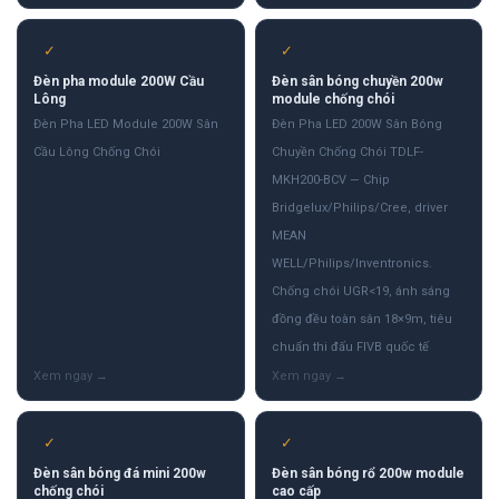
✓
✓
Đèn pha module 200W Cầu
Đèn sân bóng chuyền 200w
Lông
module chống chói
Đèn Pha LED Module 200W Sân
Đèn Pha LED 200W Sân Bóng
Cầu Lông Chống Chói
Chuyền Chống Chói TDLF-
MKH200-BCV — Chip
Bridgelux/Philips/Cree, driver
MEAN
WELL/Philips/Inventronics.
Chống chói UGR<19, ánh sáng
đồng đều toàn sân 18×9m, tiêu
chuẩn thi đấu FIVB quốc tế
✓
✓
Đèn sân bóng đá mini 200w
Đèn sân bóng rổ 200w module
chống chói
cao cấp