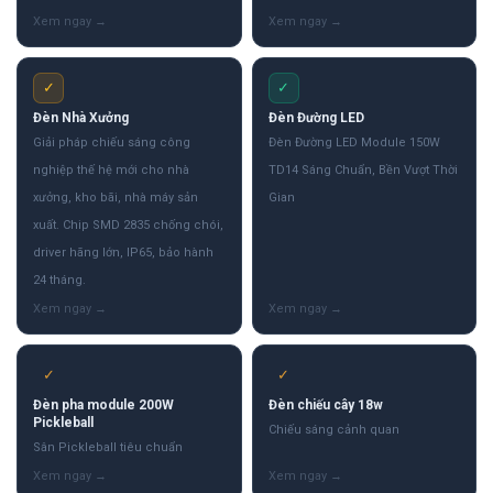
✓
✓
Đèn Nhà Xưởng
Đèn Đường LED
Giải pháp chiếu sáng công
Đèn Đường LED Module 150W
nghiệp thế hệ mới cho nhà
TD14 Sáng Chuẩn, Bền Vượt Thời
xưởng, kho bãi, nhà máy sản
Gian
xuất. Chip SMD 2835 chống chói,
driver hãng lớn, IP65, bảo hành
24 tháng.
✓
✓
Đèn pha module 200W
Đèn chiếu cây 18w
Pickleball
Chiếu sáng cảnh quan
Sân Pickleball tiêu chuẩn