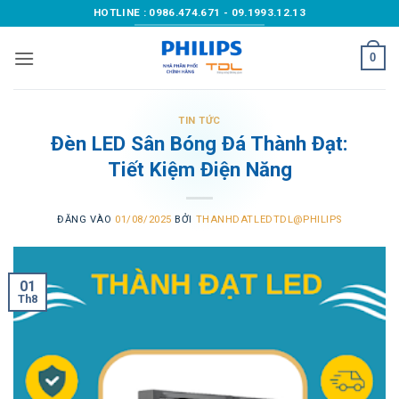
Bỏ
HOTLINE : 0986.474.671 - 09.1993.12.13
qua
nội
0
dung
TIN TỨC
Đèn LED Sân Bóng Đá Thành Đạt:
Tiết Kiệm Điện Năng
ĐĂNG VÀO
01/08/2025
BỞI
THANHDATLEDTDL@PHILIPS
01
Th8