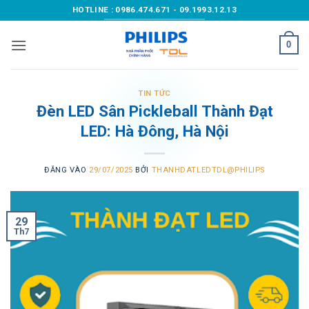
Bỏ
HOTLINE : 0986.474.671 - 09.1993.12.13
qua
nội
0
dung
TIN TỨC
Đèn LED Sân Pickleball Thành Đạt
LED: Hà Đông, Hà Nội
ĐĂNG VÀO
29/07/2025
BỞI
THANHDATLEDTDL@PHILIPS
29
Th7