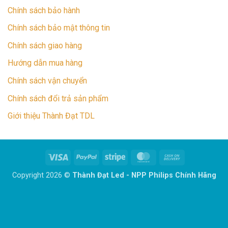
Chính sách bảo hành
Chính sách bảo mật thông tin
Chính sách giao hàng
Hướng dẫn mua hàng
Chính sách vận chuyển
Chính sách đổi trả sản phẩm
Giới thiệu Thành Đạt TDL
Visa
PayPal
Stripe
MasterCard
Cash
On
Copyright 2026 ©
Thành Đạt Led - NPP Philips Chính Hãng
Delivery