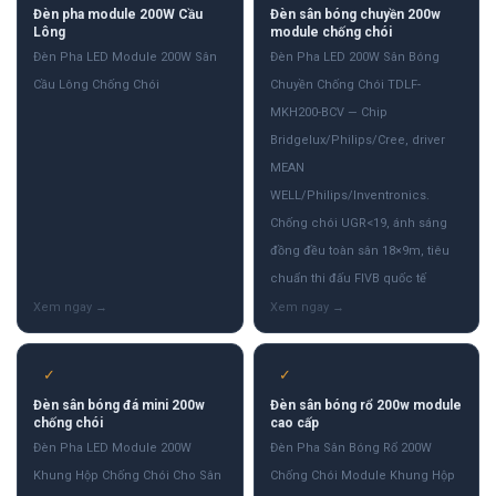
Đèn pha module 200W Cầu
Đèn sân bóng chuyền 200w
Lông
module chống chói
Đèn Pha LED Module 200W Sân
Đèn Pha LED 200W Sân Bóng
Cầu Lông Chống Chói
Chuyền Chống Chói TDLF-
MKH200-BCV — Chip
Bridgelux/Philips/Cree, driver
MEAN
WELL/Philips/Inventronics.
Chống chói UGR<19, ánh sáng
đồng đều toàn sân 18×9m, tiêu
chuẩn thi đấu FIVB quốc tế
✓
✓
Đèn sân bóng đá mini 200w
Đèn sân bóng rổ 200w module
chống chói
cao cấp
Đèn Pha LED Module 200W
Đèn Pha Sân Bóng Rổ 200W
Khung Hộp Chống Chói Cho Sân
Chống Chói Module Khung Hộp