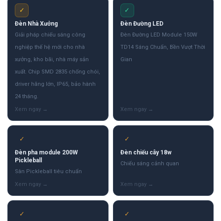
✓
✓
Đèn Nhà Xưởng
Đèn Đường LED
Giải pháp chiếu sáng công
Đèn Đường LED Module 150W
nghiệp thế hệ mới cho nhà
TD14 Sáng Chuẩn, Bền Vượt Thời
xưởng, kho bãi, nhà máy sản
Gian
xuất. Chip SMD 2835 chống chói,
driver hãng lớn, IP65, bảo hành
24 tháng.
✓
✓
Đèn pha module 200W
Đèn chiếu cây 18w
Pickleball
Chiếu sáng cảnh quan
Sân Pickleball tiêu chuẩn
✓
✓