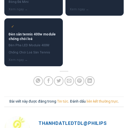
Bóng Đá Mini
✓
Đèn sân tennis 400w module
chống chói loá
Đèn Pha LED Module 400W
Chống Chói Loá Sân Tennis
Bài viết này được đăng trong
Tin tức
. Đánh dấu
liên kết thường trực
.
THANHDATLEDTDL@PHILIPS