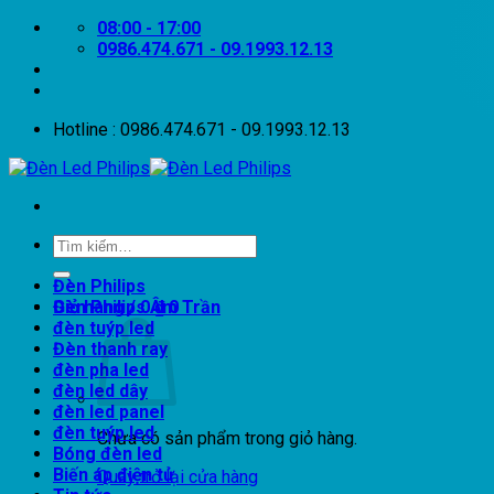
Bỏ
08:00 - 17:00
qua
0986.474.671 - 09.1993.12.13
nội
dung
Hotline : 0986.474.671 - 09.1993.12.13
Tìm
kiếm:
Đèn Philips
Giỏ hàng /
Đèn Philips Âm Trần
0
₫
0
đèn tuýp led
Đèn thanh ray
đèn pha led
đèn led dây
đèn led panel
đèn tuýp led
Chưa có sản phẩm trong giỏ hàng.
Bóng đèn led
Biến áp điện tử
Quay trở lại cửa hàng