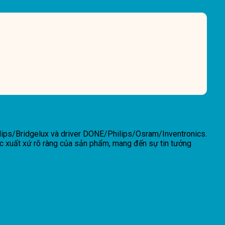
lips/Bridgelux và driver DONE/Philips/Osram/Inventronics.
gốc xuất xứ rõ ràng của sản phẩm, mang đến sự tin tưởng