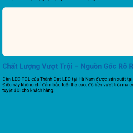
Chất Lượng Vượt Trội – Nguồn Gốc Rõ 
Đèn LED TDL của Thành Đạt LED tại Hà Nam được sản xuất tại 
Điều này không chỉ đảm bảo tuổi thọ cao, độ bền vượt trội mà cò
tuyệt đối cho khách hàng.