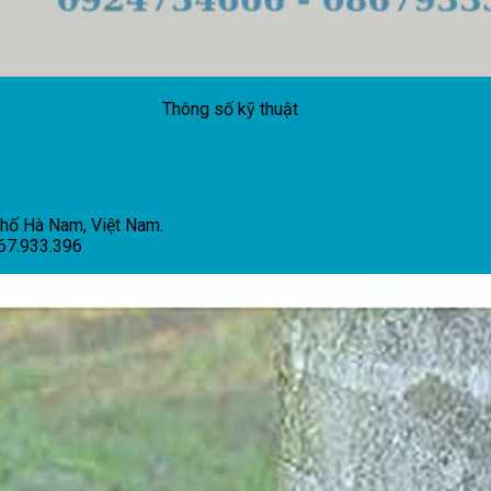
Thông số kỹ thuật
phố Hà Nam, Việt Nam.
867.933.396