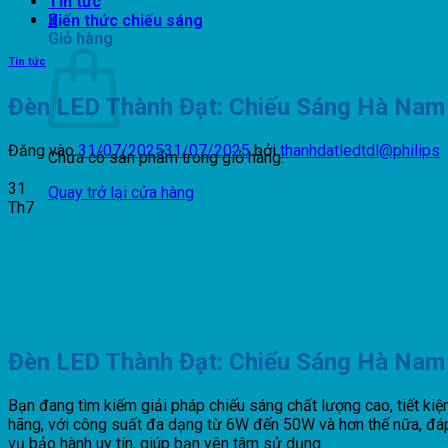
Tin tức
0
Kiến thức chiếu sáng
Giỏ hàng
Tin tức
Đèn LED Thành Đạt: Chiếu Sáng Hà Nam
Đăng vào
31/07/2025
31/07/2025
bởi
thanhdatledtdl@philips
Chưa có sản phẩm trong giỏ hàng.
31
Quay trở lại cửa hàng
Th7
Đèn LED Thành Đạt: Chiếu Sáng Hà Nam
Bạn đang tìm kiếm giải pháp chiếu sáng chất lượng cao, tiết 
hãng, với công suất đa dạng từ 6W đến 50W và hơn thế nữa, đáp
vụ bảo hành uy tín, giúp bạn yên tâm sử dụng.