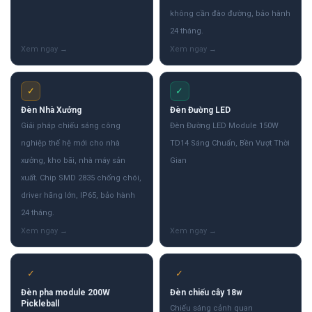
không cần đào đường, bảo hành
24 tháng.
✓
✓
Đèn Nhà Xưởng
Đèn Đường LED
Giải pháp chiếu sáng công
Đèn Đường LED Module 150W
nghiệp thế hệ mới cho nhà
TD14 Sáng Chuẩn, Bền Vượt Thời
xưởng, kho bãi, nhà máy sản
Gian
xuất. Chip SMD 2835 chống chói,
driver hãng lớn, IP65, bảo hành
24 tháng.
✓
✓
Đèn pha module 200W
Đèn chiếu cây 18w
Pickleball
Chiếu sáng cảnh quan