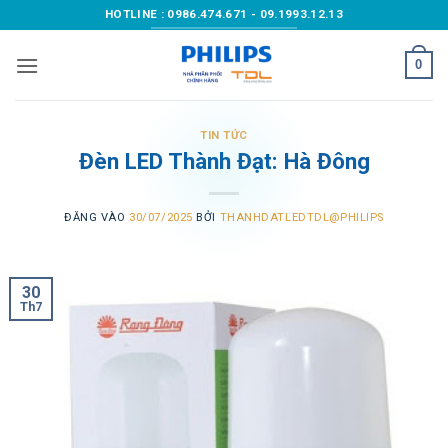
Bỏ
HOTLINE : 0986.474.671 - 09.1993.12.13
qua
nội
0
dung
TIN TỨC
Đèn LED Thành Đạt: Hà Đông
ĐĂNG VÀO
30/07/2025
BỞI
THANHDATLEDTDL@PHILIPS
30
Th7