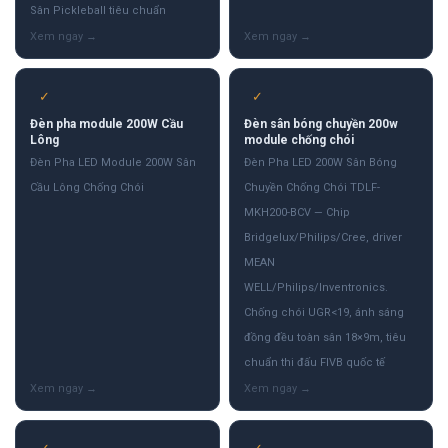
Sân Pickleball tiêu chuẩn
✓
✓
Đèn pha module 200W Cầu
Đèn sân bóng chuyền 200w
Lông
module chống chói
Đèn Pha LED Module 200W Sân
Đèn Pha LED 200W Sân Bóng
Cầu Lông Chống Chói
Chuyền Chống Chói TDLF-
MKH200-BCV — Chip
Bridgelux/Philips/Cree, driver
MEAN
WELL/Philips/Inventronics.
Chống chói UGR<19, ánh sáng
đồng đều toàn sân 18×9m, tiêu
chuẩn thi đấu FIVB quốc tế