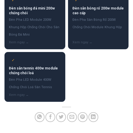
✓
✓
Đèn sân bóng đá mini 200w
Đèn sân bóng rổ 200w module
chống chói
cao cấp
Đèn Pha LED Module 200W
Đèn Pha Sân Bóng Rổ 200W
Khung Hộp Chống Chói Cho Sân
Chống Chói Module Khung Hộp
Bóng Đá Mini
✓
Đèn sân tennis 400w module
chống chói loá
Đèn Pha LED Module 400W
Chống Chói Loá Sân Tennis