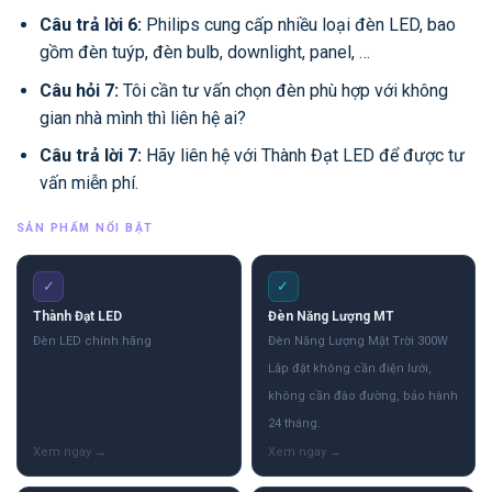
Câu trả lời 6:
Philips cung cấp nhiều loại đèn LED, bao
gồm đèn tuýp, đèn bulb, downlight, panel, …
Câu hỏi 7:
Tôi cần tư vấn chọn đèn phù hợp với không
gian nhà mình thì liên hệ ai?
Câu trả lời 7:
Hãy liên hệ với Thành Đạt LED để được tư
vấn miễn phí.
SẢN PHẨM NỔI BẬT
✓
✓
Thành Đạt LED
Đèn Năng Lượng MT
Đèn LED chính hãng
Đèn Năng Lượng Mặt Trời 300W
Lắp đặt không cần điện lưới,
không cần đào đường, bảo hành
24 tháng.