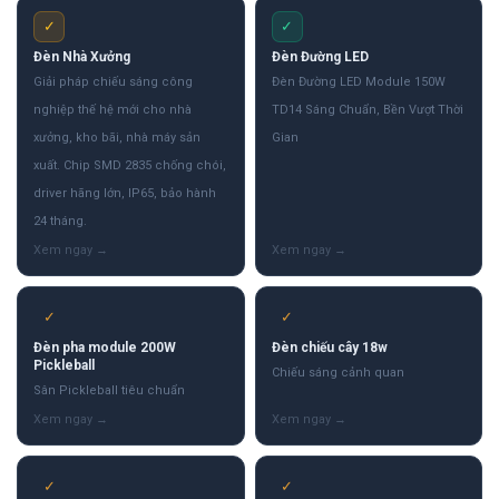
✓
✓
Đèn Nhà Xưởng
Đèn Đường LED
Giải pháp chiếu sáng công
Đèn Đường LED Module 150W
nghiệp thế hệ mới cho nhà
TD14 Sáng Chuẩn, Bền Vượt Thời
xưởng, kho bãi, nhà máy sản
Gian
xuất. Chip SMD 2835 chống chói,
driver hãng lớn, IP65, bảo hành
24 tháng.
✓
✓
Đèn pha module 200W
Đèn chiếu cây 18w
Pickleball
Chiếu sáng cảnh quan
Sân Pickleball tiêu chuẩn
✓
✓