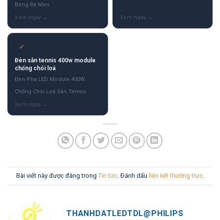
Bóng Đá Mini
✓
Đèn sân tennis 400w module
chống chói loá
Đèn Pha LED Module 400W
Chống Chói Loá Sân Tennis
Bài viết này được đăng trong
Tin tức
. Đánh dấu
liên kết thường trực
.
THANHDATLEDTDL@PHILIPS