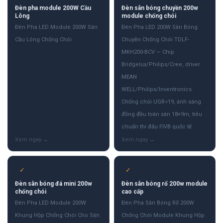
Đèn pha module 200W Cầu
Đèn sân bóng chuyền 200w
Lông
module chống chói
Đèn Pha LED Module 200W Sân
Đèn Pha LED 200W Sân Bóng
Cầu Lông Chống Chói
Chuyền Chống Chói TDLF-
MKH200-BCV — Chip
Bridgelux/Philips/Cree, driver
MEAN
WELL/Philips/Inventronics.
Chống chói UGR<19, ánh sáng
đồng đều toàn sân 18×9m, tiêu
chuẩn thi đấu FIVB quốc tế
✓
✓
Đèn sân bóng đá mini 200w
Đèn sân bóng rổ 200w module
chống chói
cao cấp
Đèn Pha LED Module 200W
Đèn Pha Sân Bóng Rổ 200W
Khung Hộp Chống Chói Cho Sân
Chống Chói Module Khung Hộp