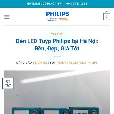
Bỏ
HOTLINE : 0986.474.671 - 09.1993.12.13
qua
nội
0
dung
TIN TỨC
Đèn LED Tuýp Philips tại Hà Nội:
Bền, Đẹp, Giá Tốt
ĐĂNG VÀO
31/07/2025
BỞI
THANHDATLEDTDL@PHILIPS
31
Th7