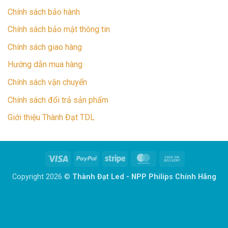
Chính sách bảo hành
Chính sách bảo mật thông tin
Chính sách giao hàng
Hướng dẫn mua hàng
Chính sách vận chuyển
Chính sách đổi trả sản phẩm
Giới thiệu Thành Đạt TDL
Visa
PayPal
Stripe
MasterCard
Cash
On
Copyright 2026 ©
Thành Đạt Led - NPP Philips Chính Hãng
Delivery