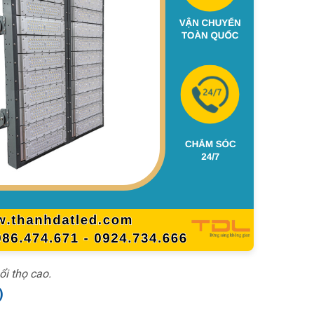
i thọ cao.
)