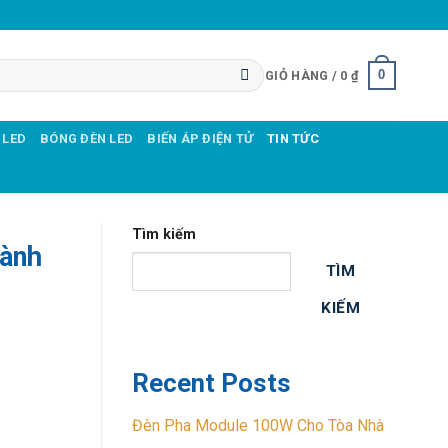
0
GIỎ HÀNG /
0
₫
 LED
BÓNG ĐÈN LED
BIẾN ÁP ĐIỆN TỬ
TIN TỨC
Tìm kiếm
hành
TÌM
KIẾM
Recent Posts
Đèn Pha Module 100W Cho Tòa Nhà