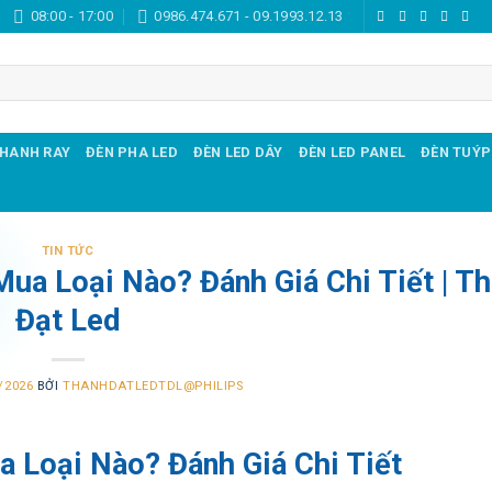
08:00 - 17:00
0986.474.671 - 09.1993.12.13
THANH RAY
ĐÈN PHA LED
ĐÈN LED DÂY
ĐÈN LED PANEL
ĐÈN TUÝP
TIN TỨC
ua Loại Nào? Đánh Giá Chi Tiết | T
Đạt Led
/2026
BỞI
THANHDATLEDTDL@PHILIPS
 Loại Nào? Đánh Giá Chi Tiết