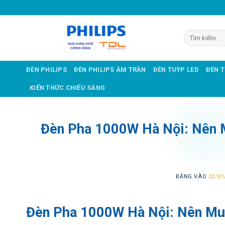
Bỏ
qua
nội
Tìm
dung
kiếm:
ĐÈN PHILIPS
ĐÈN PHILIPS ÂM TRẦN
ĐÈN TUÝP LED
ĐÈN 
KIẾN THỨC CHIẾU SÁNG
Đèn Pha 1000W Hà Nội: Nên M
ĐĂNG VÀO
22/01
Đèn Pha 1000W Hà Nội: Nên Mua