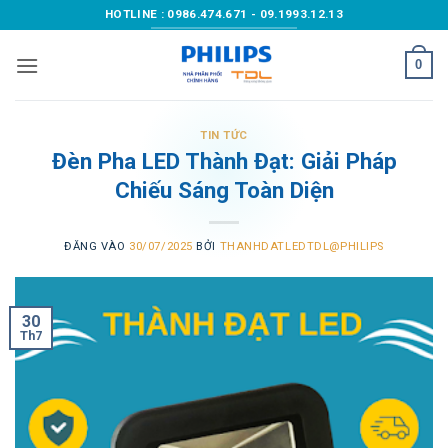
Bỏ
HOTLINE : 0986.474.671 - 09.1993.12.13
qua
nội
0
dung
TIN TỨC
Đèn Pha LED Thành Đạt: Giải Pháp
Chiếu Sáng Toàn Diện
ĐĂNG VÀO
30/07/2025
BỞI
THANHDATLEDTDL@PHILIPS
30
Th7