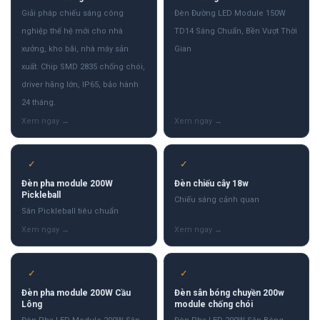
Giải pháp chiếu sáng công
Đèn Đường LED Module 150W
nghiệp thế hệ mới cho nhà
TD14 Sáng Chuẩn, Bền Vượt Thời
xưởng, kho bãi, nhà máy sản
Gian
xuất. Chip SMD 2835 chống chói,
driver hãng lớn, IP65, bảo hành
24 tháng.
✓
✓
Đèn pha module 200W
Đèn chiếu cây 18w
Pickleball
Chiếu sáng cảnh quan
Sân Pickleball tiêu chuẩn
✓
✓
Đèn pha module 200W Cầu
Đèn sân bóng chuyền 200w
Lông
module chống chói