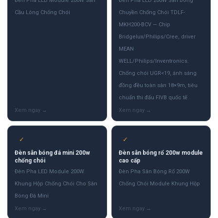
Đèn Pha LED Module 200W Sân
Đèn Pha LED 200W Sân Bóng
Cầu Lông Chống Chói
Chuyền Chống Chói TDLF-
MKH200-BCV — Chip
Bridgelux/Philips/Cree, driver
MEAN
WELL/Philips/Inventronics.
Chống chói UGR<19, ánh sáng
đồng đều toàn sân 18×9m, tiêu
chuẩn thi đấu FIVB quốc tế
✓
✓
Đèn sân bóng đá mini 200w
Đèn sân bóng rổ 200w module
chống chói
cao cấp
Đèn Pha LED Module 200W
Đèn Pha Sân Bóng Rổ 200W
Khung Hộp Chống Chói Cho Sân
Chống Chói Module Khung Hộp
Bóng Đá Mini