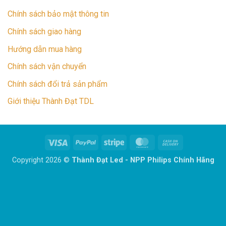
Chính sách bảo mật thông tin
Chính sách giao hàng
Hướng dẫn mua hàng
Chính sách vận chuyển
Chính sách đổi trả sản phẩm
Giới thiệu Thành Đạt TDL
Visa
PayPal
Stripe
MasterCard
Cash
On
Copyright 2026 ©
Thành Đạt Led - NPP Philips Chính Hãng
Delivery