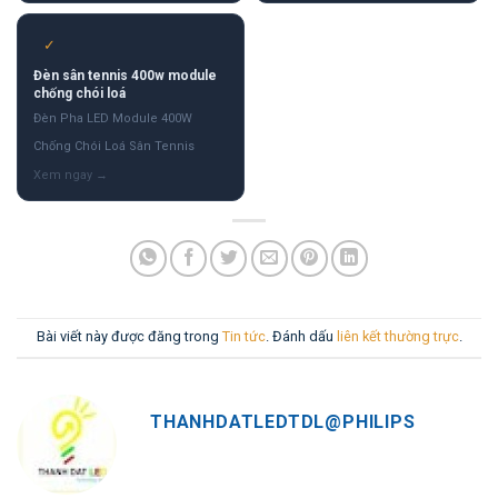
✓
Đèn sân tennis 400w module
chống chói loá
Đèn Pha LED Module 400W
Chống Chói Loá Sân Tennis
Bài viết này được đăng trong
Tin tức
. Đánh dấu
liên kết thường trực
.
THANHDATLEDTDL@PHILIPS