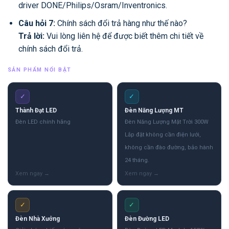
driver DONE/Philips/Osram/Inventronics.
Câu hỏi 7:
Chính sách đổi trả hàng như thế nào?
Trả lời:
Vui lòng liên hệ để được biết thêm chi tiết về
chính sách đổi trả.
SẢN PHẨM NỔI BẬT
✓
✓
Thành Đạt LED
Đèn Năng Lượng MT
Đèn LED chính hãng
Đèn Năng Lượng Mặt Trời 300W
Lắp đặt không cần điện lưới,
không cần đào đường, bảo hành
24 tháng.
✓
✓
Đèn Nhà Xưởng
Đèn Đường LED