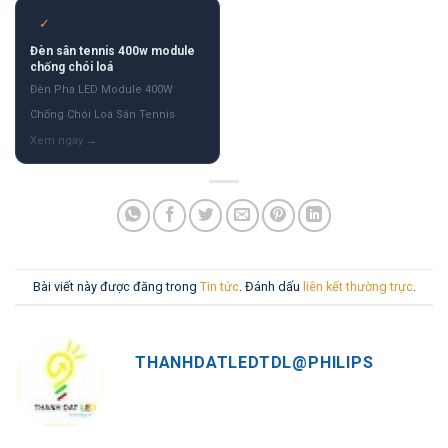
✓
Đèn sân tennis 400w module
chống chói loá
Đèn Pha LED Module 400W
Chống Chói Loá Sân Tennis
Bài viết này được đăng trong
Tin tức
. Đánh dấu
liên kết thường trực
.
THANHDATLEDTDL@PHILIPS