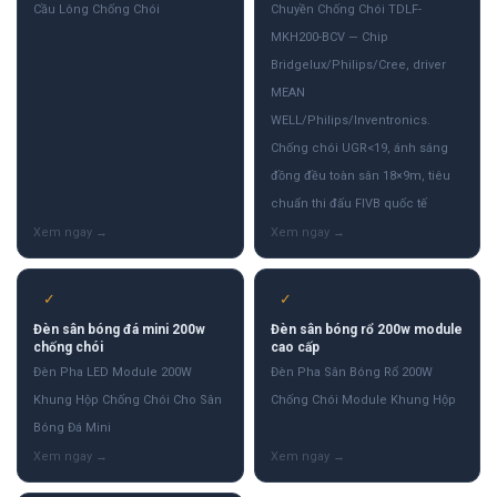
Cầu Lông Chống Chói
Chuyền Chống Chói TDLF-
MKH200-BCV — Chip
Bridgelux/Philips/Cree, driver
MEAN
WELL/Philips/Inventronics.
Chống chói UGR<19, ánh sáng
đồng đều toàn sân 18×9m, tiêu
chuẩn thi đấu FIVB quốc tế
✓
✓
Đèn sân bóng đá mini 200w
Đèn sân bóng rổ 200w module
chống chói
cao cấp
Đèn Pha LED Module 200W
Đèn Pha Sân Bóng Rổ 200W
Khung Hộp Chống Chói Cho Sân
Chống Chói Module Khung Hộp
Bóng Đá Mini