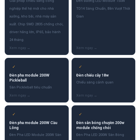
Giải pháp chiếu sáng công
Đèn Đường LED Module 150W
nghiệp thế hệ mới cho nhà
TD14 Sáng Chuẩn, Bền Vượt Thời
xưởng, kho bãi, nhà máy sản
Gian
xuất. Chip SMD 2835 chống chói,
driver hãng lớn, IP65, bảo hành
24 tháng.
✓
✓
Đèn pha module 200W
Đèn chiếu cây 18w
Pickleball
Chiếu sáng cảnh quan
Sân Pickleball tiêu chuẩn
✓
✓
Đèn pha module 200W Cầu
Đèn sân bóng chuyền 200w
Lông
module chống chói
Đèn Pha LED Module 200W Sân
Đèn Pha LED 200W Sân Bóng