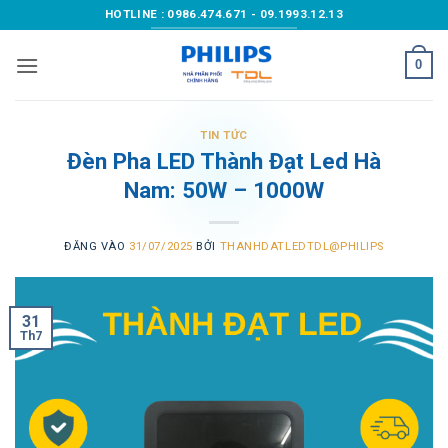
Bỏ
HOTLINE : 0986.474.671 - 09.1993.12.13
qua
nội
0
dung
TIN TỨC
Đèn Pha LED Thành Đạt Led Hà
Nam: 50W – 1000W
ĐĂNG VÀO
31/07/2025
BỞI
THANHDATLEDTDL@PHILIPS
31
Th7