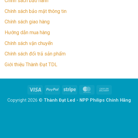
Chính sách bảo hành
Chính sách bảo mật thông tin
Chính sách giao hàng
Hướng dẫn mua hàng
Chính sách vận chuyển
Chính sách đổi trả sản phẩm
Giới thiệu Thành Đạt TDL
Visa
PayPal
Stripe
MasterCard
Cash
On
Copyright 2026 ©
Thành Đạt Led - NPP Philips Chính Hãng
Delivery