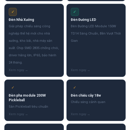
✓
✓
Đèn Nhà Xưởng
Đèn Đường LED
Giải pháp chiếu sáng công
Đèn Đường LED Module 150W
nghiệp thế hệ mới cho nhà
TD14 Sáng Chuẩn, Bền Vượt Thời
xưởng, kho bãi, nhà máy sản
Gian
xuất. Chip SMD 2835 chống chói,
driver hãng lớn, IP65, bảo hành
24 tháng.
✓
✓
Đèn pha module 200W
Đèn chiếu cây 18w
Pickleball
Chiếu sáng cảnh quan
Sân Pickleball tiêu chuẩn