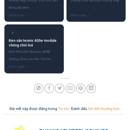
Khung Hộp Chống Chói Cho Sân
Chống Chói Module Khung Hộp
Bóng Đá Mini
✓
Đèn sân tennis 400w module
chống chói loá
Đèn Pha LED Module 400W
Chống Chói Loá Sân Tennis
Bài viết này được đăng trong
Tin tức
. Đánh dấu
liên kết thường trực
.