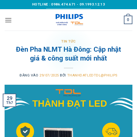
Bỏ
HOTLINE : 0986.474.671 - 09.1993.12.13
qua
nội
0
dung
TIN TỨC
Đèn Pha NLMT Hà Đông: Cập nhật
giá & công suất mới nhất
ĐĂNG VÀO
29/07/2025
BỞI
THANHDATLEDTDL@PHILIPS
29
Th7