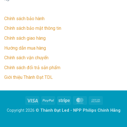
Chính sách bảo hành
Chính sách bảo mật thông tin
Chính sách giao hàng
Hướng dẫn mua hàng
Chính sách vận chuyển
Chính sách đổi trả sản phẩm
Giới thiệu Thành Đạt TDL
Visa
PayPal
Stripe
MasterCard
Cash
On
Copyright 2026 ©
Thành Đạt Led - NPP Philips Chính Hãng
Delivery