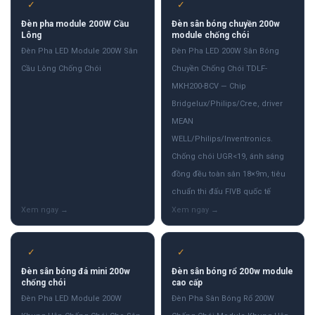
✓
✓
Đèn pha module 200W Cầu
Đèn sân bóng chuyền 200w
Lông
module chống chói
Đèn Pha LED Module 200W Sân
Đèn Pha LED 200W Sân Bóng
Cầu Lông Chống Chói
Chuyền Chống Chói TDLF-
MKH200-BCV — Chip
Bridgelux/Philips/Cree, driver
MEAN
WELL/Philips/Inventronics.
Chống chói UGR<19, ánh sáng
đồng đều toàn sân 18×9m, tiêu
chuẩn thi đấu FIVB quốc tế
✓
✓
Đèn sân bóng đá mini 200w
Đèn sân bóng rổ 200w module
chống chói
cao cấp
Đèn Pha LED Module 200W
Đèn Pha Sân Bóng Rổ 200W