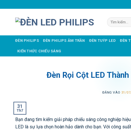
Bỏ
qua
nội
Tìm
dung
kiếm:
ĐÈN PHILIPS
ĐÈN PHILIPS ÂM TRẦN
ĐÈN TUÝP LED
ĐÈN 
KIẾN THỨC CHIẾU SÁNG
Đèn Rọi Cột LED Thành 
ĐĂNG VÀO
31/07
31
Th7
Bạn đang tìm kiếm giải pháp chiếu sáng công nghiệp hiệu
LED là sự lựa chọn hoàn hảo dành cho bạn. Với công su