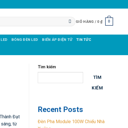
0
GIỎ HÀNG /
0
₫
 LED
BÓNG ĐÈN LED
BIẾN ÁP ĐIỆN TỬ
TIN TỨC
Tìm kiếm
TÌM
KIẾM
Recent Posts
 Thành Đạt
Đèn Pha Module 100W Chiếu Nhà
 sáng, từ