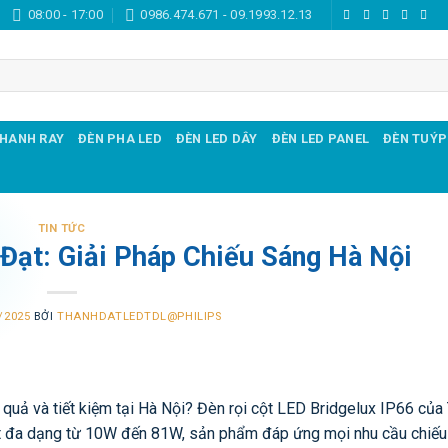
08:00 - 17:00
0986.474.671 - 09.1993.12.13
THANH RAY
ĐÈN PHA LED
ĐÈN LED DÂY
ĐÈN LED PANEL
ĐÈN TUÝP
TIN TỨC
Đạt: Giải Pháp Chiếu Sáng Hà Nội
/2025
BỞI
THANHDATLEDTDL@PHILIPS
 quả và tiết kiệm tại Hà Nội? Đèn rọi cột LED Bridgelux IP66 của
ất đa dạng từ 10W đến 81W, sản phẩm đáp ứng mọi nhu cầu chiếu