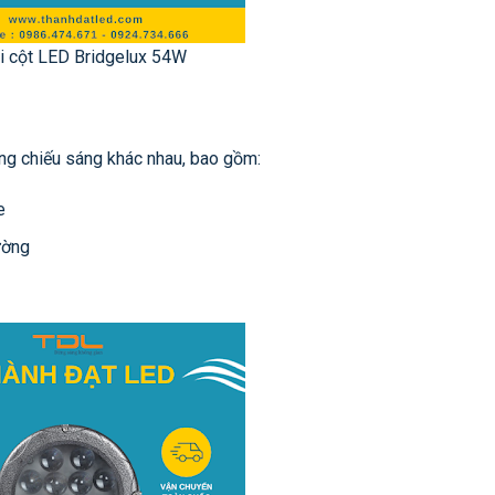
i cột LED Bridgelux 54W
ng chiếu sáng khác nhau, bao gồm:
e
ường