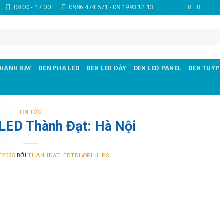
08:00 - 17:00
0986.474.671 - 09.1993.12.13
THANH RAY
ĐÈN PHA LED
ĐÈN LED DÂY
ĐÈN LED PANEL
ĐÈN TUÝP
TIN TỨC
 LED Thành Đạt: Hà Nội
/2025
BỞI
THANHDATLEDTDL@PHILIPS