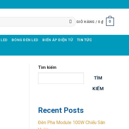
0
GIỎ HÀNG /
0
₫
 LED
BÓNG ĐÈN LED
BIẾN ÁP ĐIỆN TỬ
TIN TỨC
Tìm kiếm
TÌM
KIẾM
Recent Posts
Đèn Pha Module 100W Chiếu Sân