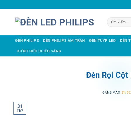
Bỏ
qua
nội
Tìm
dung
kiếm:
ĐÈN PHILIPS
ĐÈN PHILIPS ÂM TRẦN
ĐÈN TUÝP LED
ĐÈN 
KIẾN THỨC CHIẾU SÁNG
Đèn Rọi Cột
ĐĂNG VÀO
31/07
31
Th7