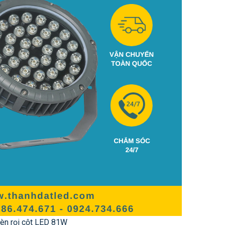
èn rọi cột LED 81W