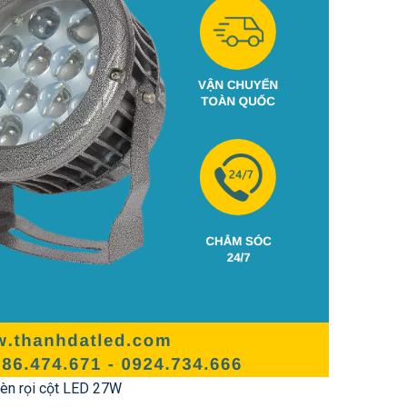
èn rọi cột LED 27W