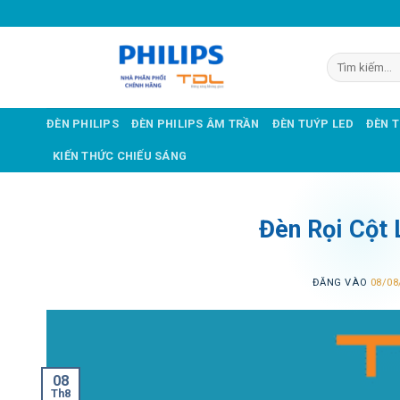
Bỏ
qua
nội
Tìm
dung
kiếm:
ĐÈN PHILIPS
ĐÈN PHILIPS ÂM TRẦN
ĐÈN TUÝP LED
ĐÈN 
KIẾN THỨC CHIẾU SÁNG
Đèn Rọi Cột 
ĐĂNG VÀO
08/08
08
Th8