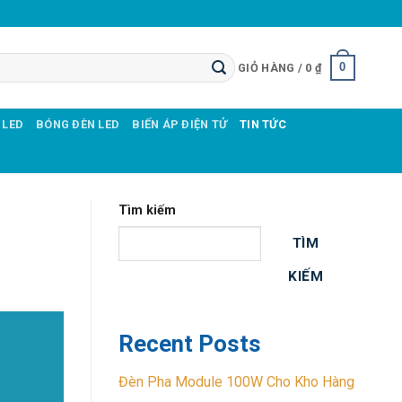
0
GIỎ HÀNG /
0
₫
 LED
BÓNG ĐÈN LED
BIẾN ÁP ĐIỆN TỬ
TIN TỨC
Tìm kiếm
TÌM
KIẾM
Recent Posts
Đèn Pha Module 100W Cho Kho Hàng