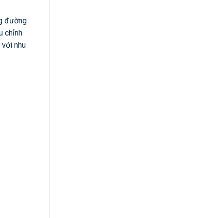
ng đường
u chỉnh
 với nhu