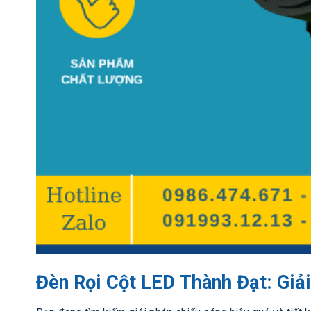
Đèn Rọi Cột LED Thành Đạt: Giải