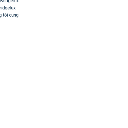
 Bridgelux
ridgelux
g tôi cung