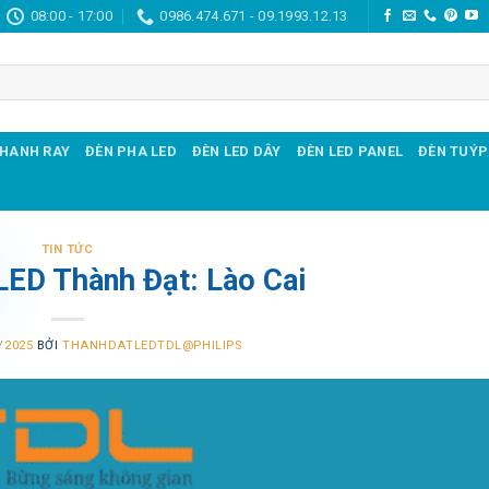
08:00 - 17:00
0986.474.671 - 09.1993.12.13
THANH RAY
ĐÈN PHA LED
ĐÈN LED DÂY
ĐÈN LED PANEL
ĐÈN TUÝP
TIN TỨC
LED Thành Đạt: Lào Cai
/2025
BỞI
THANHDATLEDTDL@PHILIPS