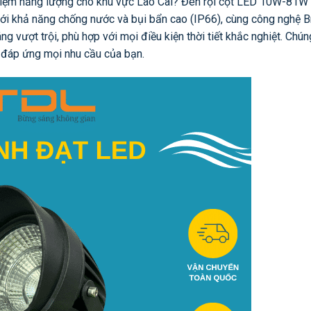
t kiệm năng lượng cho khu vực Lào Cai? Đèn rọi cột LED 10W-81W
ới khả năng chống nước và bụi bẩn cao (IP66), cùng công nghệ B
g vượt trội, phù hợp với mọi điều kiện thời tiết khắc nghiệt. Chún
, đáp ứng mọi nhu cầu của bạn.