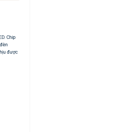
ED. Chip
 đèn
chịu được