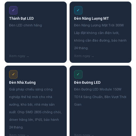
✓
✓
Thành Đạt LED
Đèn Năng Lượng MT
Đèn LED chính hãng
Đèn Năng Lượng Mặt Trời 300W
Lắp đặt không cần điện lưới,
không cần đào đường, bảo hành
24 tháng.
✓
✓
Đèn Nhà Xưởng
Đèn Đường LED
Giải pháp chiếu sáng công
Đèn Đường LED Module 150W
nghiệp thế hệ mới cho nhà
TD14 Sáng Chuẩn, Bền Vượt Thời
xưởng, kho bãi, nhà máy sản
Gian
xuất. Chip SMD 2835 chống chói,
driver hãng lớn, IP65, bảo hành
24 tháng.