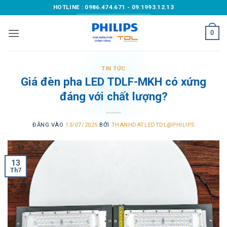
Bỏ
HOTLINE : 0986.474.671 - 09.1993.12.13
qua
nội
0
dung
TIN TỨC
Giá đèn pha LED TDLF-MKH có xứng
đáng với chất lượng?
ĐĂNG VÀO
13/07/2025
BỞI
THANHDATLEDTDL@PHILIPS
13
Th7