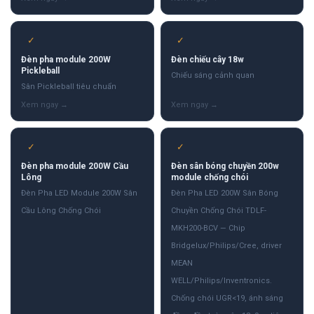
✓
✓
Đèn pha module 200W
Đèn chiếu cây 18w
Pickleball
Chiếu sáng cảnh quan
Sân Pickleball tiêu chuẩn
✓
✓
Đèn pha module 200W Cầu
Đèn sân bóng chuyền 200w
Lông
module chống chói
Đèn Pha LED Module 200W Sân
Đèn Pha LED 200W Sân Bóng
Cầu Lông Chống Chói
Chuyền Chống Chói TDLF-
MKH200-BCV — Chip
Bridgelux/Philips/Cree, driver
MEAN
WELL/Philips/Inventronics.
Chống chói UGR<19, ánh sáng