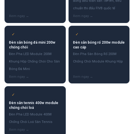
đồng đều toàn sân 18×9m, tiêu
chuẩn thi đấu FIVB quốc tế
✓
✓
Đèn sân bóng đá mini 200w
Đèn sân bóng rổ 200w module
chống chói
cao cấp
Đèn Pha LED Module 200W
Đèn Pha Sân Bóng Rổ 200W
Khung Hộp Chống Chói Cho Sân
Chống Chói Module Khung Hộp
Bóng Đá Mini
✓
Đèn sân tennis 400w module
chống chói loá
Đèn Pha LED Module 400W
Chống Chói Loá Sân Tennis