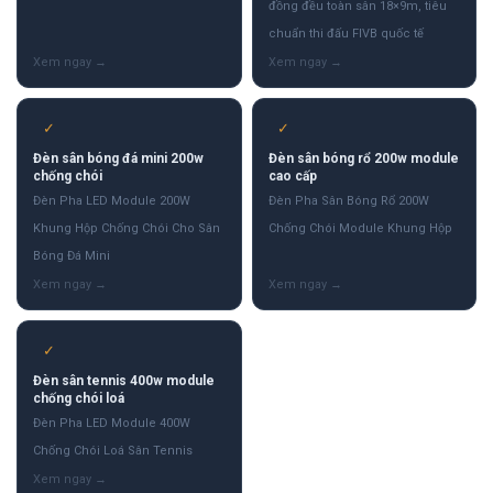
đồng đều toàn sân 18×9m, tiêu
chuẩn thi đấu FIVB quốc tế
✓
✓
Đèn sân bóng đá mini 200w
Đèn sân bóng rổ 200w module
chống chói
cao cấp
Đèn Pha LED Module 200W
Đèn Pha Sân Bóng Rổ 200W
Khung Hộp Chống Chói Cho Sân
Chống Chói Module Khung Hộp
Bóng Đá Mini
✓
Đèn sân tennis 400w module
chống chói loá
Đèn Pha LED Module 400W
Chống Chói Loá Sân Tennis