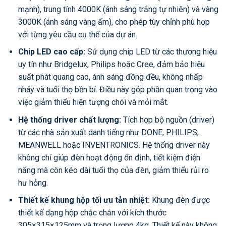
mạnh), trung tính 4000K (ánh sáng trắng tự nhiên) và vàng
3000K (ánh sáng vàng ấm), cho phép tùy chỉnh phù hợp
với từng yêu cầu cụ thể của dự án.
Chip LED cao cấp:
Sử dụng chip LED từ các thương hiệu
uy tín như Bridgelux, Philips hoặc Cree, đảm bảo hiệu
suất phát quang cao, ánh sáng đồng đều, không nhấp
nháy và tuổi thọ bền bỉ. Điều này góp phần quan trọng vào
việc giảm thiểu hiện tượng chói và mỏi mắt.
Hệ thống driver chất lượng:
Tích hợp bộ nguồn (driver)
từ các nhà sản xuất danh tiếng như DONE, PHILIPS,
MEANWELL hoặc INVENTRONICS. Hệ thống driver này
không chỉ giúp đèn hoạt động ổn định, tiết kiệm điện
năng mà còn kéo dài tuổi thọ của đèn, giảm thiểu rủi ro
hư hỏng.
Thiết kế khung hộp tối ưu tản nhiệt:
Khung đèn được
thiết kế dạng hộp chắc chắn với kích thước
305×315×125mm và trọng lượng 4kg. Thiết kế này không