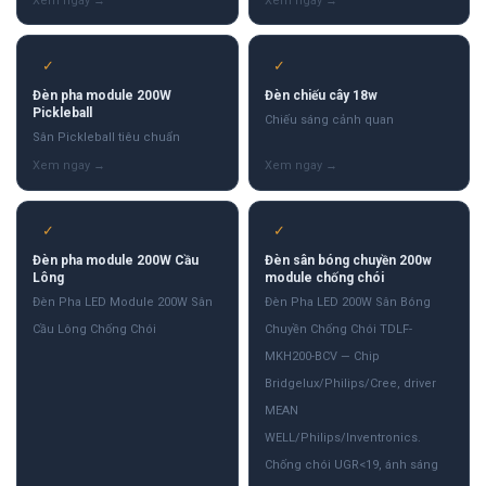
✓
✓
Đèn pha module 200W
Đèn chiếu cây 18w
Pickleball
Chiếu sáng cảnh quan
Sân Pickleball tiêu chuẩn
✓
✓
Đèn pha module 200W Cầu
Đèn sân bóng chuyền 200w
Lông
module chống chói
Đèn Pha LED Module 200W Sân
Đèn Pha LED 200W Sân Bóng
Cầu Lông Chống Chói
Chuyền Chống Chói TDLF-
MKH200-BCV — Chip
Bridgelux/Philips/Cree, driver
MEAN
WELL/Philips/Inventronics.
Chống chói UGR<19, ánh sáng