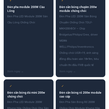
✓
✓
Đèn pha module 200W Cầu
Đèn sân bóng chuyền 200w
Lông
module chống chói
Đèn Pha LED Module 200W Sân
Đèn Pha LED 200W Sân Bóng
Cầu Lông Chống Chói
Chuyền Chống Chói TDLF-
MKH200-BCV — Chip
Bridgelux/Philips/Cree, driver
MEAN
WELL/Philips/Inventronics.
Chống chói UGR<19, ánh sáng
đồng đều toàn sân 18×9m, tiêu
chuẩn thi đấu FIVB quốc tế
✓
✓
Đèn sân bóng đá mini 200w
Đèn sân bóng rổ 200w module
chống chói
cao cấp
Đèn Pha LED Module 200W
Đèn Pha Sân Bóng Rổ 200W
Khung Hộp Chống Chói Cho Sân
Chống Chói Module Khung Hộp