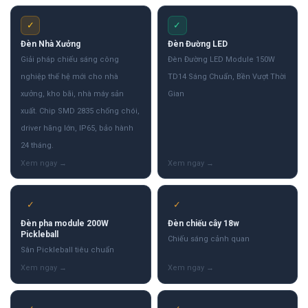
✓
✓
Đèn Nhà Xưởng
Đèn Đường LED
Giải pháp chiếu sáng công
Đèn Đường LED Module 150W
nghiệp thế hệ mới cho nhà
TD14 Sáng Chuẩn, Bền Vượt Thời
xưởng, kho bãi, nhà máy sản
Gian
xuất. Chip SMD 2835 chống chói,
driver hãng lớn, IP65, bảo hành
24 tháng.
✓
✓
Đèn pha module 200W
Đèn chiếu cây 18w
Pickleball
Chiếu sáng cảnh quan
Sân Pickleball tiêu chuẩn