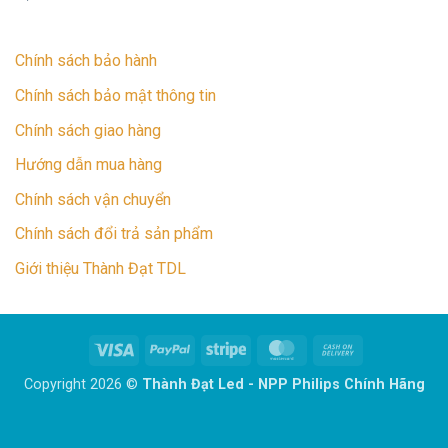
Chính sách bảo hành
Chính sách bảo mật thông tin
Chính sách giao hàng
Hướng dẫn mua hàng
Chính sách vận chuyển
Chính sách đổi trả sản phẩm
Giới thiệu Thành Đạt TDL
Visa
PayPal
Stripe
MasterCard
Cash
On
Copyright 2026 ©
Thành Đạt Led - NPP Philips Chính Hãng
Delivery