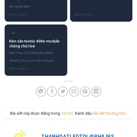
Bóng Đá Mini
✓
Đèn sân tennis 400w module
chống chói loá
Đèn Pha LED Module 400W
Chống Chói Loá Sân Tennis
Bài viết này được đăng trong
Tin tức
. Đánh dấu
liên kết thường trực
.
THANHDATLEDTDL@PHILIPS