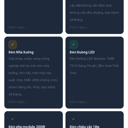
Lắp đặt không cần điện lưới,
không cần đào đường, bảo hành
24 tháng.
✓
✓
Đèn Nhà Xưởng
Đèn Đường LED
Giải pháp chiếu sáng công
Đèn Đường LED Module 150W
nghiệp thế hệ mới cho nhà
TD14 Sáng Chuẩn, Bền Vượt Thời
xưởng, kho bãi, nhà máy sản
Gian
xuất. Chip SMD 2835 chống chói,
driver hãng lớn, IP65, bảo hành
24 tháng.
✓
✓
Đèn pha module 200W
Đèn chiếu cây 18w