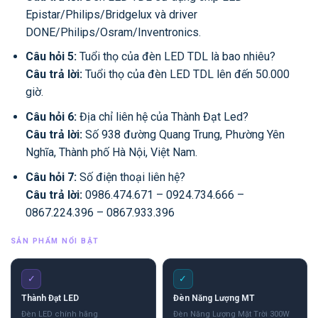
Epistar/Philips/Bridgelux và driver
DONE/Philips/Osram/Inventronics.
Câu hỏi 5:
Tuổi thọ của đèn LED TDL là bao nhiêu?
Câu trả lời:
Tuổi thọ của đèn LED TDL lên đến 50.000
giờ.
Câu hỏi 6:
Địa chỉ liên hệ của Thành Đạt Led?
Câu trả lời:
Số 938 đường Quang Trung, Phường Yên
Nghĩa, Thành phố Hà Nội, Việt Nam.
Câu hỏi 7:
Số điện thoại liên hệ?
Câu trả lời:
0986.474.671 – 0924.734.666 –
0867.224.396 – 0867.933.396
SẢN PHẨM NỔI BẬT
✓
✓
Thành Đạt LED
Đèn Năng Lượng MT
Đèn LED chính hãng
Đèn Năng Lượng Mặt Trời 300W