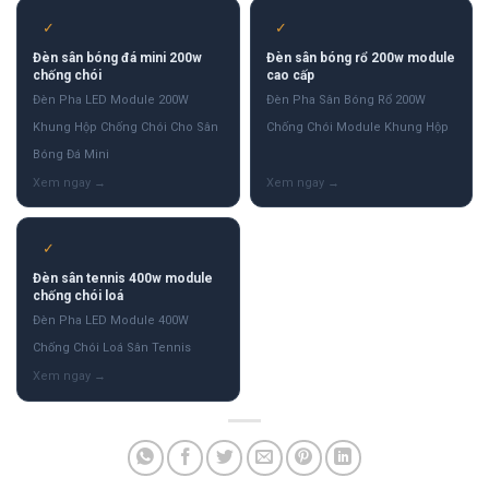
✓
✓
Đèn sân bóng đá mini 200w
Đèn sân bóng rổ 200w module
chống chói
cao cấp
Đèn Pha LED Module 200W
Đèn Pha Sân Bóng Rổ 200W
Khung Hộp Chống Chói Cho Sân
Chống Chói Module Khung Hộp
Bóng Đá Mini
✓
Đèn sân tennis 400w module
chống chói loá
Đèn Pha LED Module 400W
Chống Chói Loá Sân Tennis