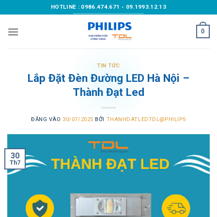
Bỏ
HOTLINE : 0986.474.671 - 09.1993.12.13
qua
nội
0
dung
TIN TỨC
Lắp Đặt Đèn Đường LED Hà Nội –
Thành Đạt Led
ĐĂNG VÀO
30/07/2025
BỞI
THANHDATLEDTDL@PHILIPS
30
Th7