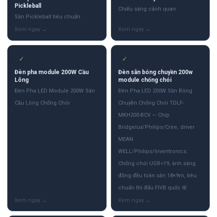
Pickleball
Chiếu sáng cảnh quan
Sân Pickleball tiêu chuẩn
✓
✓
Đèn pha module 200W Cầu
Đèn sân bóng chuyền 200w
Lông
module chống chói
Đèn Pha LED Module 200W Sân
Đèn Pha LED 200W Sân Bóng
Cầu Lông Chống Chói
Chuyền Chống Chói TDLF-
MKH200-BCV — Chip
Bridgelux/Philips/Cree, driver
MEAN
WELL/Philips/Inventronics.
Chống chói UGR<19, ánh sáng
đồng đều toàn sân 18×9m, tiêu
chuẩn thi đấu FIVB quốc tế