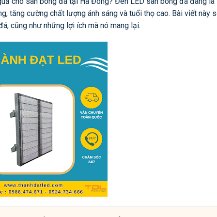
u quả cho sân bóng đá tại Hà Đông? Đèn LED sân bóng đá đang là
g, tăng cường chất lượng ánh sáng và tuổi thọ cao. Bài viết này 
đá, cũng như những lợi ích mà nó mang lại.