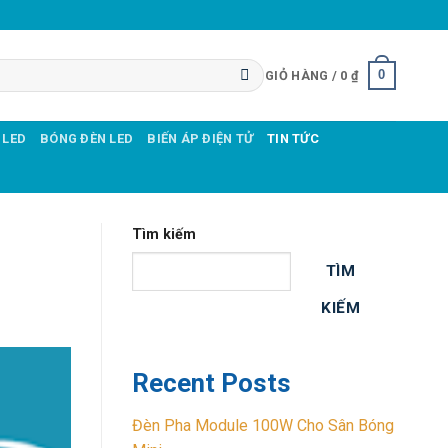
0
GIỎ HÀNG /
0
₫
 LED
BÓNG ĐÈN LED
BIẾN ÁP ĐIỆN TỬ
TIN TỨC
Tìm kiếm
TÌM
KIẾM
Recent Posts
Đèn Pha Module 100W Cho Sân Bóng