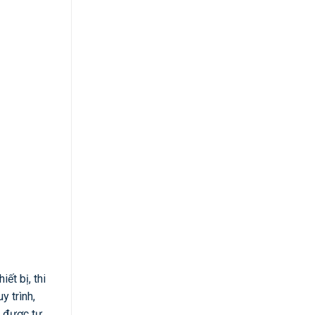
ết bị, thi
y trình,
ẽ được tư