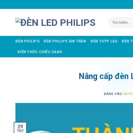
Bỏ
qua
nội
Tìm
dung
kiếm:
ĐÈN PHILIPS
ĐÈN PHILIPS ÂM TRẦN
ĐÈN TUÝP LED
ĐÈN 
KIẾN THỨC CHIẾU SÁNG
Nâng cấp đèn 
ĐĂNG VÀO
29/07
29
Th7