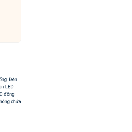
hống. Đèn
đèn LED
LED đồng
 không chứa