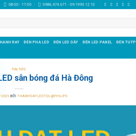
08:00 - 17:00
0986.474.671 - 09.1993.12.13
THANH RAY
ĐÈN PHA LED
ĐÈN LED DÂY
ĐÈN LED PANEL
ĐÈN TUÝP
TIN TỨC
LED sân bóng đá Hà Đông
/2025
BỞI
THANHDATLEDTDL@PHILIPS