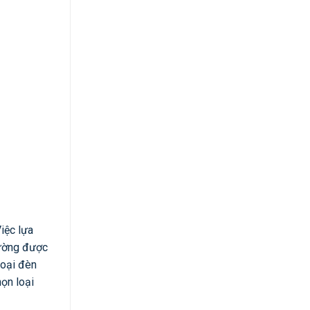
iệc lựa
hường được
loại đèn
ọn loại