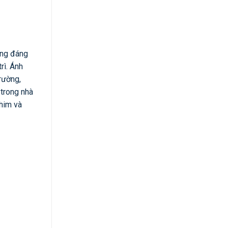
ăng đáng
rì. Ánh
rường,
 trong nhà
phim và