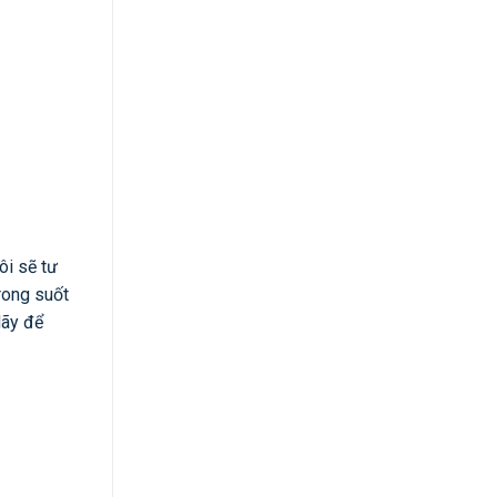
ôi sẽ tư
rong suốt
Hãy để