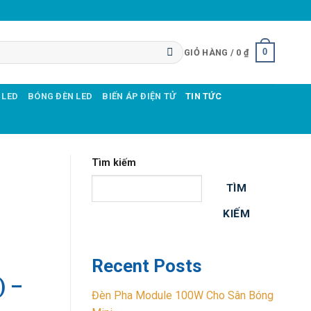
0
GIỎ HÀNG /
0
₫
 LED
BÓNG ĐÈN LED
BIẾN ÁP ĐIỆN TỬ
TIN TỨC
Tìm kiếm
TÌM
KIẾM
Recent Posts
) –
Đèn Pha Module 100W Cho Sân Bóng