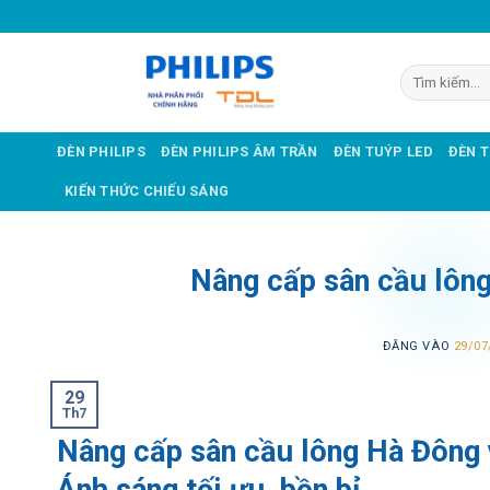
Bỏ
qua
nội
Tìm
dung
kiếm:
ĐÈN PHILIPS
ĐÈN PHILIPS ÂM TRẦN
ĐÈN TUÝP LED
ĐÈN 
KIẾN THỨC CHIẾU SÁNG
Nâng cấp sân cầu lôn
ĐĂNG VÀO
29/07
29
Th7
Nâng cấp sân cầu lông Hà Đông
Ánh sáng tối ưu, bền bỉ