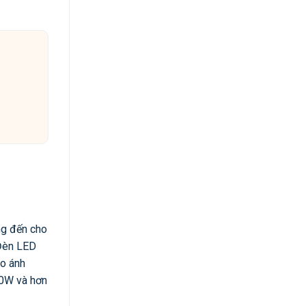
ng đến cho
 Đèn LED
ho ánh
80W và hơn