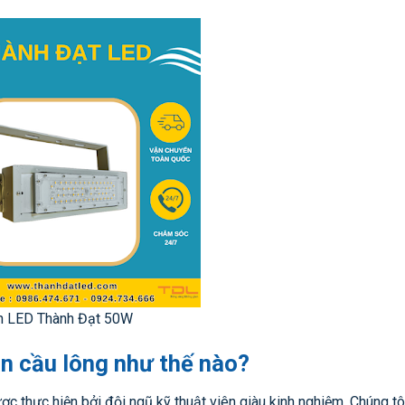
n LED Thành Đạt 50W
n cầu lông như thế nào?
ợc thực hiện bởi đội ngũ kỹ thuật viên giàu kinh nghiệm. Chúng 