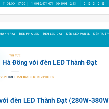
08:00 - 17:00
0986.474.671 - 09.1993.12.13
THANH RAY
ĐÈN PHA LED
ĐÈN LED DÂY
ĐÈN LED PANEL
ĐÈN TUÝP
TIN TỨC
g Hà Đông với đèn LED Thành Đạt
/2025
BỞI
THANHDATLEDTDL@PHILIPS
 với đèn LED Thành Đạt (280W-380W