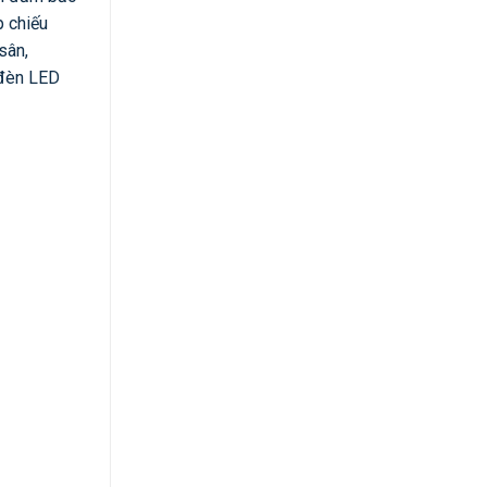
p chiếu
sân,
 đèn LED