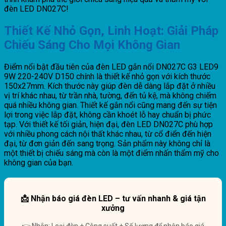
đèn LED DN027C!
Thiết Kế Nhỏ Gọn, Linh Hoạt: Giải Pháp
Chiếu Sáng Cho Mọi Không Gian
Điểm nổi bật đầu tiên của đèn LED gắn nổi DN027C G3 LED9
9W 220-240V D150 chính là thiết kế nhỏ gọn với kích thước
150x27mm. Kích thước này giúp đèn dễ dàng lắp đặt ở nhiều
vị trí khác nhau, từ trần nhà, tường, đến tủ kệ, mà không chiếm
quá nhiều không gian. Thiết kế gắn nổi cũng mang đến sự tiện
lợi trong việc lắp đặt, không cần khoét lỗ hay chuẩn bị phức
tạp. Với thiết kế tối giản, hiện đại, đèn LED DN027C phù hợp
với nhiều phong cách nội thất khác nhau, từ cổ điển đến hiện
đại, từ đơn giản đến sang trọng. Sản phẩm này không chỉ là
một thiết bị chiếu sáng mà còn là một điểm nhấn thẩm mỹ cho
không gian của bạn.
📩 Nhận báo giá đèn LED – tư vấn nhanh & giá tận
xưởng
👉 Nhắn: Loại đèn + Công suất + Số lượng để nhận báo giá