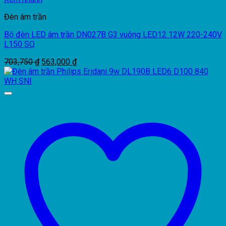
Đèn âm trần
Bộ đèn LED âm trần DN027B G3 vuông LED12 12W 220-240V
L150 SQ
Giá
Giá
703,750
₫
563,000
₫
gốc
hiện
là:
tại
703,750 ₫.
là:
563,000 ₫.