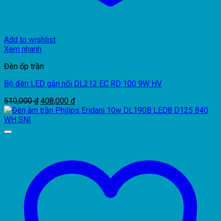
Add to wishlist
Xem nhanh
Đèn ốp trần
Bộ đèn LED gắn nổi DL212 EC RD 100 9W HV
Giá
Giá
510,000
₫
408,000
₫
gốc
hiện
là:
tại
510,000 ₫.
là:
408,000 ₫.