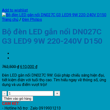
Add to wishlist
Trang chủ
/
Đèn Philips
Bộ đèn LED gắn nổi DN027C
G3 LED9 9W 220-240V D150
Giá
Giá
762,500
₫
610,000
₫
gốc
hiện
Đèn LED gắn nổi DN027C 9W: Giải pháp chiếu sáng hiện đại,
là:
tại
tiết kiệm điện với tuổi thọ cao. Tìm hiểu ngay về thông số, ứng
762,500 ₫.
là:
dụng và ưu điểm vượt trội!
610,000 ₫.
Bộ
đèn
Thêm vào giỏ hàng
LED
CAM KẾT:
gắn
- Hotline hỗ trợ : Zalo 0919931213