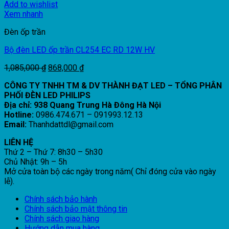
Add to wishlist
Xem nhanh
Đèn ốp trần
Bộ đèn LED ốp trần CL254 EC RD 12W HV
Giá
Giá
1,085,000
₫
868,000
₫
gốc
hiện
CÔNG TY TNHH TM & DV THÀNH ĐẠT LED – TỔNG PHÂN
là:
tại
PHỐI ĐÈN LED PHILIPS
1,085,000 ₫.
là:
Địa chỉ: 938 Quang Trung Hà Đông Hà Nội
868,000 ₫.
Hotline:
0986.474.671 – 091993.12.13
Email:
Thanhdattdl@gmail.com
LIÊN HỆ
Thứ 2 – Thứ 7: 8h30 – 5h30
Chủ Nhật: 9h – 5h
Mở cửa toàn bộ các ngày trong năm( Chỉ đóng cửa vào ngày
lễ).
Chính sách bảo hành
Chính sách bảo mật thông tin
Chính sách giao hàng
Hướng dẫn mua hàng