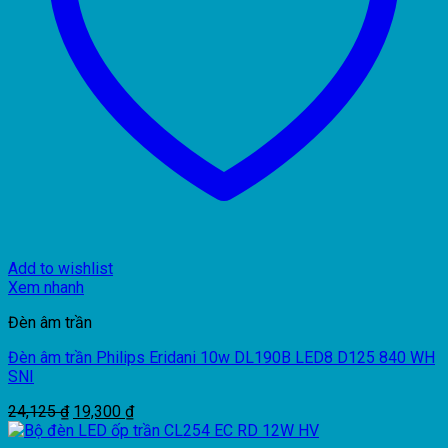
Add to wishlist
Xem nhanh
Đèn âm trần
Đèn âm trần Philips Eridani 10w DL190B LED8 D125 840 WH
SNI
Giá
Giá
24,125
₫
19,300
₫
gốc
hiện