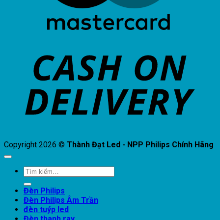
C
D
Copyright 2026 ©
Thành Đạt Led - NPP Philips Chính Hãng
Tìm
kiếm:
Đèn Philips
Đèn Philips Âm Trần
đèn tuýp led
Đèn thanh ray