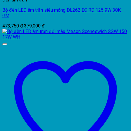
Bộ đèn LED âm trần siêu mỏng DL262 EC RD 125 9W 30K
GM
Giá
Giá
473,750
₫
379,000
₫
gốc
hiện
là:
tại
473,750 ₫.
là:
379,000 ₫.