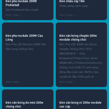
Đèn pha module 200W
Đèn chiếu cây 18w
Pickleball
Chiếu sáng cảnh quan
Sân Pickleball tiêu chuẩn
✓
✓
Đèn pha module 200W Cầu
Đèn sân bóng chuyền 200w
Lông
module chống chói
Đèn Pha LED Module 200W Sân
Đèn Pha LED 200W Sân Bóng
Cầu Lông Chống Chói
Chuyền Chống Chói TDLF-
MKH200-BCV — Chip
Bridgelux/Philips/Cree, driver
MEAN WELL/Philips/Inventronics.
Chống chói UGR<19, ánh sáng
đồng đều toàn sân 18×9m, tiêu
chuẩn thi đấu FIVB quốc tế
✓
✓
Đèn sân bóng đá mini 200w
Đèn sân bóng rổ 200w module
chống chói
cao cấp