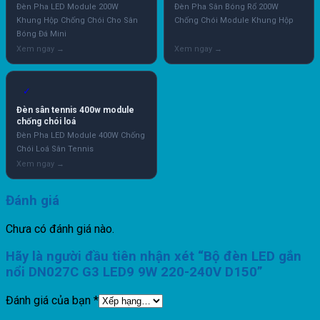
Đèn Pha LED Module 200W
Đèn Pha Sân Bóng Rổ 200W
Khung Hộp Chống Chói Cho Sân
Chống Chói Module Khung Hộp
Bóng Đá Mini
✓
Đèn sân tennis 400w module
chống chói loá
Đèn Pha LED Module 400W Chống
Chói Loá Sân Tennis
Đánh giá
Chưa có đánh giá nào.
Hãy là người đầu tiên nhận xét “Bộ đèn LED gắn
nổi DN027C G3 LED9 9W 220-240V D150”
Đánh giá của bạn
*