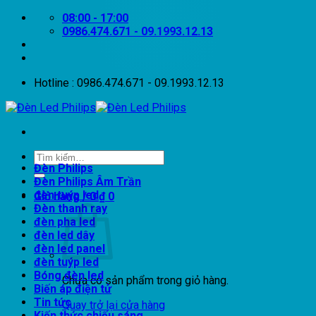
Bỏ
08:00 - 17:00
qua
0986.474.671 - 09.1993.12.13
nội
dung
Hotline : 0986.474.671 - 09.1993.12.13
Tìm
Đèn Philips
kiếm:
Đèn Philips Âm Trần
đèn tuýp led
Giỏ hàng /
0
₫
0
Đèn thanh ray
đèn pha led
đèn led dây
đèn led panel
đèn tuýp led
Bóng đèn led
Chưa có sản phẩm trong giỏ hàng.
Biến áp điện tử
Tin tức
Quay trở lại cửa hàng
Kiến thức chiếu sáng