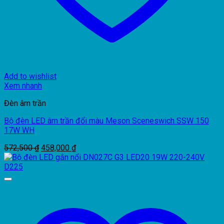
Add to wishlist
Xem nhanh
Đèn âm trần
Bộ đèn LED âm trần đổi màu Meson Sceneswich SSW 150
17W WH
Giá
Giá
572,500
₫
458,000
₫
gốc
hiện
là:
tại
572,500 ₫.
là:
458,000 ₫.