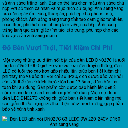
và ánh sáng trắng lạnh. Bạn có thể lựa chọn màu ánh sáng phù
hợp với sở thích cá nhân và mục đích sử dụng. Ánh sáng vàng
tạo cảm giác ấm cúng, thư giãn, phù hợp cho phòng ngủ,
phòng khách. Ánh sáng trắng trung tính tạo cảm giác tự nhiên,
chân thực, phù hợp cho phòng làm việc, nhà bếp. Ánh sáng
trắng lạnh tạo cảm giác tỉnh táo, tập trung, phù hợp cho các
khu vực cần ánh sáng mạnh.
Độ Bền Vượt Trội, Tiết Kiệm Chi Phí
Một trong những ưu điểm nổi bật của đèn LED DN027C là tuổi
thọ lên đến 30.000 giờ. So với các loại đèn truyền thống, đèn
LED có tuổi thọ cao hơn gấp nhiều lần, giúp bạn tiết kiệm chi
phí thay thế và bảo trì. Với chỉ số IP20, đèn được bảo vệ khỏi
các vật thể rắn có kích thước lớn hơn 12.5mm, đảm bảo an
toàn khi sử dụng. Sản phẩm còn được bảo hành lên đến 2
năm, mang lại sự an tâm cho người sử dụng. Việc sử dụng
đèn LED DN027C không chỉ giúp bạn tiết kiệm điện năng mà
còn giảm thiểu lượng rác thải điện tử ra môi trường, góp phần
bảo vệ hành tinh xanh.