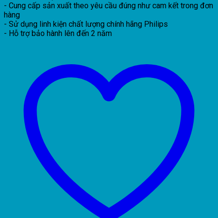
nổi
- Cung cấp sản xuất theo yêu cầu đúng như cam kết trong đơn
DN027C
hàng
G3
- Sử dụng linh kiện chất lượng chính hãng Philips
LED9
- Hỗ trợ bảo hành lên đến 2 năm
9W
220-
240V
D150
số
lượng