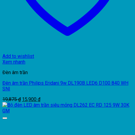
Add to wishlist
Xem nhanh
Đèn âm trần
Đèn âm trần Philips Eridani 9w DL190B LED6 D100 840 WH
SNI
Giá
Giá
19,875
₫
15,900
₫
gốc
hiện
là:
tại
19,875 ₫.
là:
15,900 ₫.