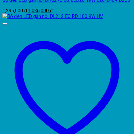
Bộ đèn LED gắn nổi DN027C G3 LED20 19W 220-240V D225
Giá
Giá
1,295,000
₫
1,036,000
₫
gốc
hiện
là:
tại
1,295,000 ₫.
là:
1,036,000 ₫.