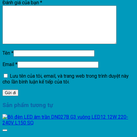
Đánh giá của bạn
*
Tên
*
Email
*
Lưu tên của tôi, email, và trang web trong trình duyệt này
cho lần bình luận kế tiếp của tôi.
Sản phẩm tương tự