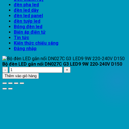
đèn pha led
đèn led dây
đèn led panel
đèn tuýp led
Bóng đèn led
Biến áp điện tử
Tin tức
Kiến thức chiếu sáng
Đăng nhập
Bộ đèn LED gắn nổi DN027C G3 LED9 9W 220-240V D150
Bộ
đèn
Thêm vào giỏ hàng
LED
gắn
nổi
DN027C
G3
LED9
9W
220-
240V