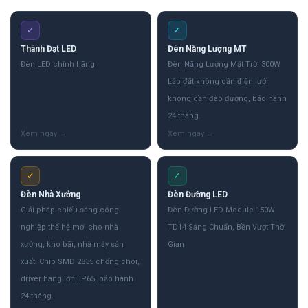
✓
✓
Thành Đạt LED
Đèn Năng Lượng MT
Đèn LED chính hãng
Đèn Năng Lượng Mặt Trời 300W
Lắp đặt không cần điện lưới,
không cần đào đường, bảo hành
24 tháng.
✓
✓
Đèn Nhà Xưởng
Đèn Đường LED
Giải pháp chiếu sáng công
Đèn Đường LED Module 150W
nghiệp thế hệ mới cho nhà
TD14 Sáng Chuẩn, Bền Vượt Thời
xưởng, kho bãi, nhà máy sản
Gian
xuất. Chip SMD 2835 chống chói,
driver hãng lớn, IP65, bảo hành
24 tháng.