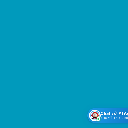
Chat với AI 
⚡ Tư vấn LED sỉ n