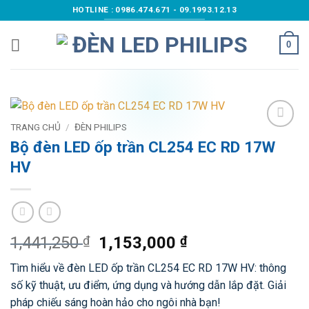
Bỏ
HOTLINE : 0986.474.671 - 09.1993.12.13
qua
nội
0
dung
TRANG CHỦ
/
ĐÈN PHILIPS
Add to
Bộ đèn LED ốp trần CL254 EC RD 17W
wishlist
HV
Giá
Giá
1,441,250
₫
1,153,000
₫
gốc
hiện
Tìm hiểu về đèn LED ốp trần CL254 EC RD 17W HV: thông
là:
tại
số kỹ thuật, ưu điểm, ứng dụng và hướng dẫn lắp đặt. Giải
1,441,250 ₫.
là:
pháp chiếu sáng hoàn hảo cho ngôi nhà bạn!
1,153,000 ₫.