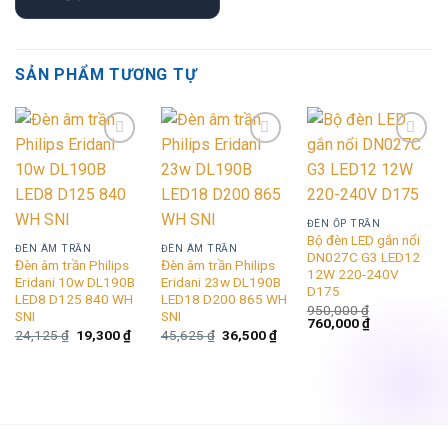
SẢN PHẨM TƯƠNG TỰ
Add to
Add to
Add to
wishlist
wishlist
wishlist
ĐÈN ỐP TRẦN
Bộ đèn LED gắn nổi
ĐÈN ÂM TRẦN
ĐÈN ÂM TRẦN
DN027C G3 LED12
Đèn âm trần Philips
Đèn âm trần Philips
12W 220-240V
Eridani 10w DL190B
Eridani 23w DL190B
D175
LED8 D125 840 WH
LED18 D200 865 WH
950,000
₫
SNI
SNI
Giá
Giá
760,000
₫
Giá
Giá
Giá
Giá
24,125
₫
19,300
₫
45,625
₫
36,500
₫
gốc
hiện
gốc
hiện
gốc
hiện
là:
tại
là:
tại
là:
tại
950,000 ₫.
là:
24,125 ₫.
là:
45,625 ₫.
là:
760,000 ₫.
19,300 ₫.
36,500 ₫.