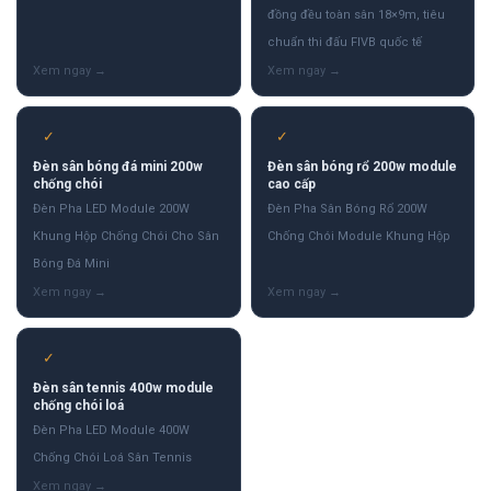
đồng đều toàn sân 18×9m, tiêu
chuẩn thi đấu FIVB quốc tế
✓
✓
Đèn sân bóng đá mini 200w
Đèn sân bóng rổ 200w module
chống chói
cao cấp
Đèn Pha LED Module 200W
Đèn Pha Sân Bóng Rổ 200W
Khung Hộp Chống Chói Cho Sân
Chống Chói Module Khung Hộp
Bóng Đá Mini
✓
Đèn sân tennis 400w module
chống chói loá
Đèn Pha LED Module 400W
Chống Chói Loá Sân Tennis