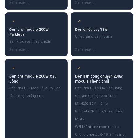
✓
✓
Đèn pha module 200W
Đèn chiếu cây 18w
Pickleball
Chiếu sáng cảnh quan
Sân Pickleball tiêu chuẩn
✓
✓
Đèn pha module 200W Cầu
Đèn sân bóng chuyền 200w
Lông
module chống chói
Đèn Pha LED Module 200W Sân
Đèn Pha LED 200W Sân Bóng
Cầu Lông Chống Chói
Chuyền Chống Chói TDLF-
MKH200-BCV — Chip
Bridgelux/Philips/Cree, driver
MEAN
WELL/Philips/Inventronics.
Chống chói UGR<19, ánh sáng