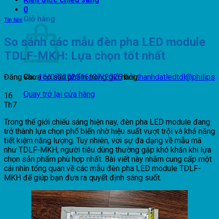
0
Giỏ hàng
Tin tức
So sánh các mẫu đèn pha LED module
TDLF-MKH: Lựa chọn tốt nhất
Đăng vào
16/07/2025
16/07/2025
bởi
thanhdatledtdl@philips
Chưa có sản phẩm trong giỏ hàng.
Quay trở lại cửa hàng
16
Th7
Trong thế giới chiếu sáng hiện nay, đèn pha LED module đang
trở thành lựa chọn phổ biến nhờ hiệu suất vượt trội và khả năng
tiết kiệm năng lượng. Tuy nhiên, với sự đa dạng về mẫu mã
như TDLF-MKH, người tiêu dùng thường gặp khó khăn khi lựa
chọn sản phẩm phù hợp nhất. Bài viết này nhằm cung cấp một
cái nhìn tổng quan về các mẫu đèn pha LED module TDLF-
MKH để giúp bạn đưa ra quyết định sáng suốt.