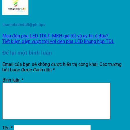
thanhdatledtdl@philips
Mua đèn pha LED TDLF-MKH giá tốt và uy tín ở đâu?
Tiết kiệm điện vượt trội với đèn pha LED khung hộp TDL
Để lại một bình luận
Email của bạn sẽ không được hiển thị công khai.
Các trường
bắt buộc được đánh dấu
*
Bình luận
*
Tên
*