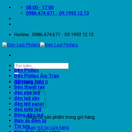
Bỏ
08:00 - 17:00
qua
0986.474.671 - 09.1993.12.13
nội
dung
Hotline : 0986.474.671 - 09.1993.12.13
Tìm
Đèn Philips
kiếm:
Đèn Philips Âm Trần
đèn tuýp led
Giỏ hàng /
0
₫
0
Đèn thanh ray
đèn pha led
đèn led dây
đèn led panel
đèn tuýp led
Bóng đèn led
Chưa có sản phẩm trong giỏ hàng.
Biến áp điện tử
Tin tức
Quay trở lại cửa hàng
Kiến thức chiếu sáng