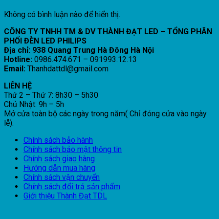
Không có bình luận nào để hiển thị.
CÔNG TY TNHH TM & DV THÀNH ĐẠT LED – TỔNG PHÂN
PHỐI ĐÈN LED PHILIPS
Địa chỉ: 938 Quang Trung Hà Đông Hà Nội
Hotline:
0986.474.671 – 091993.12.13
Email:
Thanhdattdl@gmail.com
LIÊN HỆ
Thứ 2 – Thứ 7: 8h30 – 5h30
Chủ Nhật: 9h – 5h
Mở cửa toàn bộ các ngày trong năm( Chỉ đóng cửa vào ngày
lễ).
Chính sách bảo hành
Chính sách bảo mật thông tin
Chính sách giao hàng
Hướng dẫn mua hàng
Chính sách vận chuyển
Chính sách đổi trả sản phẩm
Giới thiệu Thành Đạt TDL
V