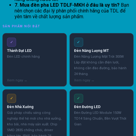
7. Mua đèn pha LED TDLF-MKH ở đâu là uy tín?
Bạn
nên chọn các đại lý phân phối chính hãng của TDL để
yên tâm về chất lượng sản phẩm.
SẢN PHẨM NỔI BẬT
✓
✓
Thành Đạt LED
Đèn Năng Lượng MT
Đèn LED chính hãng
Đèn Năng Lượng Mặt Trời 300W
Lắp đặt không cần điện lưới,
không cần đào đường, bảo hành
24 tháng.
✓
✓
Đèn Nhà Xưởng
Đèn Đường LED
Giải pháp chiếu sáng công
Đèn Đường LED Module 150W
nghiệp thế hệ mới cho nhà xưởng,
TD14 Sáng Chuẩn, Bền Vượt Thời
kho bãi, nhà máy sản xuất. Chip
Gian
SMD 2835 chống chói, driver
hãng lớn, IP65, bảo hành 24