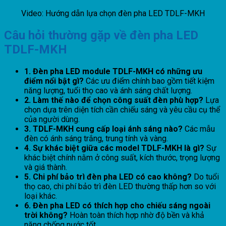
Video: Hướng dẫn lựa chọn đèn pha LED TDLF-MKH
Câu hỏi thường gặp về đèn pha LED
TDLF-MKH
1. Đèn pha LED module TDLF-MKH có những ưu
điểm nổi bật gì?
Các ưu điểm chính bao gồm tiết kiệm
năng lượng, tuổi thọ cao và ánh sáng chất lượng.
2. Làm thế nào để chọn công suất đèn phù hợp?
Lựa
chọn dựa trên diện tích cần chiếu sáng và yêu cầu cụ thể
của người dùng.
3. TDLF-MKH cung cấp loại ánh sáng nào?
Các mẫu
đèn có ánh sáng trắng, trung tính và vàng.
4. Sự khác biệt giữa các model TDLF-MKH là gì?
Sự
khác biệt chính nằm ở công suất, kích thước, trọng lượng
và giá thành.
5. Chi phí bảo trì đèn pha LED có cao không?
Do tuổi
thọ cao, chi phí bảo trì đèn LED thường thấp hơn so với
loại khác.
6. Đèn pha LED có thích hợp cho chiếu sáng ngoài
trời không?
Hoàn toàn thích hợp nhờ độ bền và khả
năng chống nước tốt.