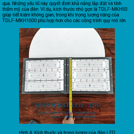
qua. Những yếu tố này quyết định khả năng lắp đặt và tính
thẩm mỹ của đèn. Ví dụ, kích thước nhỏ gọn là TDLF-MKH50
giúp tiết kiệm không gian, trong khi trọng lượng nặng của
TDLF-MKH1000 phù hợp hơn cho các công trình quy mô lớn.
Hình 4: Kích thước và trọng lượng của đèn LED