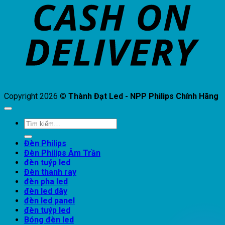
D
Copyright 2026 ©
Thành Đạt Led - NPP Philips Chính Hãng
Tìm
kiếm:
Đèn Philips
Đèn Philips Âm Trần
đèn tuýp led
Đèn thanh ray
đèn pha led
đèn led dây
đèn led panel
đèn tuýp led
Bóng đèn led