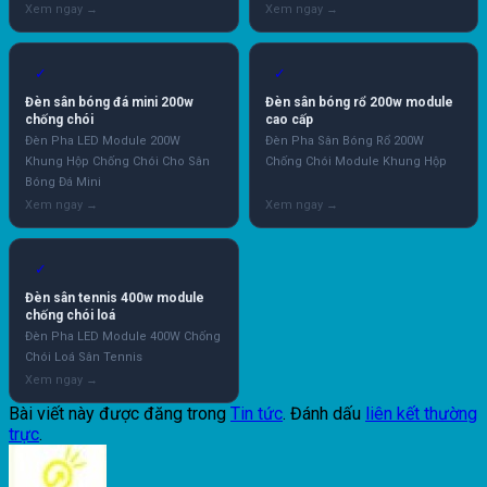
✓
✓
Đèn sân bóng đá mini 200w
Đèn sân bóng rổ 200w module
chống chói
cao cấp
Đèn Pha LED Module 200W
Đèn Pha Sân Bóng Rổ 200W
Khung Hộp Chống Chói Cho Sân
Chống Chói Module Khung Hộp
Bóng Đá Mini
✓
Đèn sân tennis 400w module
chống chói loá
Đèn Pha LED Module 400W Chống
Chói Loá Sân Tennis
Bài viết này được đăng trong
Tin tức
. Đánh dấu
liên kết thường
trực
.