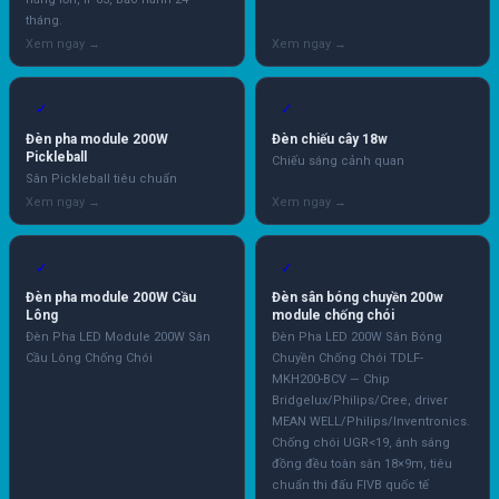
tháng.
✓
✓
Đèn pha module 200W
Đèn chiếu cây 18w
Pickleball
Chiếu sáng cảnh quan
Sân Pickleball tiêu chuẩn
✓
✓
Đèn pha module 200W Cầu
Đèn sân bóng chuyền 200w
Lông
module chống chói
Đèn Pha LED Module 200W Sân
Đèn Pha LED 200W Sân Bóng
Cầu Lông Chống Chói
Chuyền Chống Chói TDLF-
MKH200-BCV — Chip
Bridgelux/Philips/Cree, driver
MEAN WELL/Philips/Inventronics.
Chống chói UGR<19, ánh sáng
đồng đều toàn sân 18×9m, tiêu
chuẩn thi đấu FIVB quốc tế