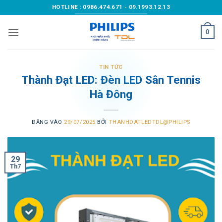
Bỏ
HOTLINE : 0986.474.671 - 09.1993.12.13
qua
nội
0
dung
TIN TỨC
Thành Đạt LED: Đèn LED Sân Tennis
Hà Đông
ĐĂNG VÀO
29/07/2025
BỞI
THANHDATLEDTDL@PHILIPS
29
Th7