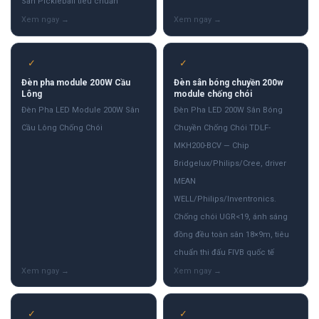
Sân Pickleball tiêu chuẩn
✓
✓
Đèn pha module 200W Cầu
Đèn sân bóng chuyền 200w
Lông
module chống chói
Đèn Pha LED Module 200W Sân
Đèn Pha LED 200W Sân Bóng
Cầu Lông Chống Chói
Chuyền Chống Chói TDLF-
MKH200-BCV — Chip
Bridgelux/Philips/Cree, driver
MEAN
WELL/Philips/Inventronics.
Chống chói UGR<19, ánh sáng
đồng đều toàn sân 18×9m, tiêu
chuẩn thi đấu FIVB quốc tế
✓
✓