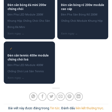
Đèn sân bóng đá mini 200w
Đèn sân bóng rổ 200w module
chống chói
cao cấp
Đèn Pha LED Module 200W
Đèn Pha Sân Bóng Rổ 200W
Khung Hộp Chống Chói Cho Sân
Chống Chói Module Khung Hộp
Bóng Đá Mini
✓
Đèn sân tennis 400w module
chống chói loá
Đèn Pha LED Module 400W
Chống Chói Loá Sân Tennis
Bài viết này được đăng trong
Tin tức
. Đánh dấu
liên kết thường trực
.