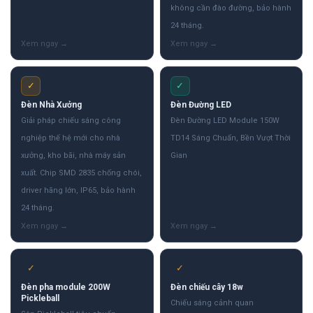
không cần đào đường, bảo hành
24 tháng.
✓
✓
Đèn Nhà Xưởng
Đèn Đường LED
Giải pháp chiếu sáng công
Đèn Đường LED Module 150W
nghiệp thế hệ mới cho nhà
TD14 Sáng Chuẩn, Bền Vượt Thời
xưởng, kho bãi, nhà máy sản
Gian
xuất. Chip SMD 2835 chống chói,
driver hãng lớn, IP65, bảo hành
24 tháng.
✓
✓
Đèn pha module 200W
Đèn chiếu cây 18w
Pickleball
Chiếu sáng cảnh quan