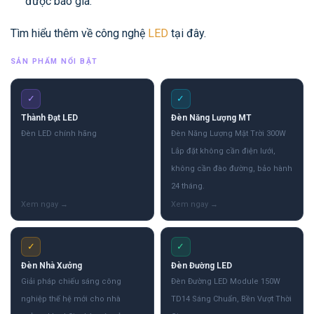
được báo giá.
Tìm hiểu thêm về công nghệ
LED
tại đây.
SẢN PHẨM NỔI BẬT
✓
✓
Thành Đạt LED
Đèn Năng Lượng MT
Đèn LED chính hãng
Đèn Năng Lượng Mặt Trời 300W
Lắp đặt không cần điện lưới,
không cần đào đường, bảo hành
24 tháng.
✓
✓
Đèn Nhà Xưởng
Đèn Đường LED
Giải pháp chiếu sáng công
Đèn Đường LED Module 150W
nghiệp thế hệ mới cho nhà
TD14 Sáng Chuẩn, Bền Vượt Thời