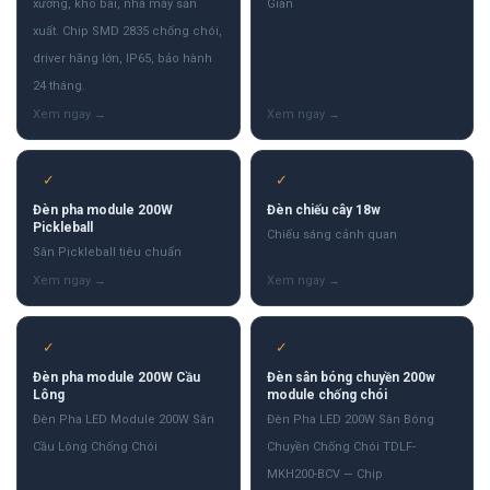
xưởng, kho bãi, nhà máy sản
Gian
xuất. Chip SMD 2835 chống chói,
driver hãng lớn, IP65, bảo hành
24 tháng.
✓
✓
Đèn pha module 200W
Đèn chiếu cây 18w
Pickleball
Chiếu sáng cảnh quan
Sân Pickleball tiêu chuẩn
✓
✓
Đèn pha module 200W Cầu
Đèn sân bóng chuyền 200w
Lông
module chống chói
Đèn Pha LED Module 200W Sân
Đèn Pha LED 200W Sân Bóng
Cầu Lông Chống Chói
Chuyền Chống Chói TDLF-
MKH200-BCV — Chip