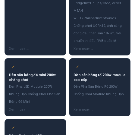
Bridgelux/Philips/Cree, driver
MEAN
WELL/Philips/Inventronics.
Chống chói UGR<19, ánh sáng
đồng đều toàn sân 18×9m, tiêu
chuẩn thi đấu FIVB quốc tế
✓
✓
Đèn sân bóng đá mini 200w
Đèn sân bóng rổ 200w module
chống chói
cao cấp
Đèn Pha LED Module 200W
Đèn Pha Sân Bóng Rổ 200W
Khung Hộp Chống Chói Cho Sân
Chống Chói Module Khung Hộp
Bóng Đá Mini
✓