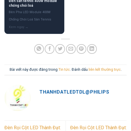
Đèn sân tennis 400w module
chống chói loá
Đèn Pha LED Module 400W
Chống Chói Loá Sân Tennis
Bài viết này được đăng trong
Tin tức
. Đánh dấu
liên kết thường trực
.
THANHDATLEDTDL@PHILIPS
Đèn Rọi Cột LED Thành Đạt:
Đèn Rọi Cột LED Thành Đạt: