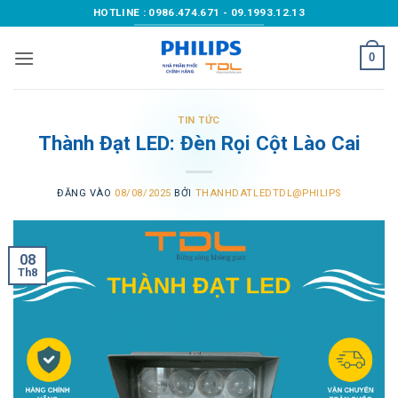
Bỏ
HOTLINE : 0986.474.671 - 09.1993.12.13
qua
nội
0
dung
TIN TỨC
Thành Đạt LED: Đèn Rọi Cột Lào Cai
ĐĂNG VÀO
08/08/2025
BỞI
THANHDATLEDTDL@PHILIPS
08
Th8