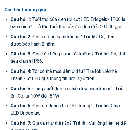
Câu hỏi thường gặp
Câu hỏi 1:
Tuổi thọ của đèn rọi cột LED Bridgelux IP66 là
bao nhiêu?
Trả lời:
Tuổi thọ của đèn lên đến 50.000 giờ.
Câu hỏi 2:
Đèn có bảo hành không?
Trả lời:
Có, đèn
được bảo hành 2 năm.
Câu hỏi 3:
Đèn có chống nước tốt không?
Trả lời:
Có, đạt
tiêu chuẩn IP66.
Câu hỏi 4:
Tôi có thể mua đèn ở đâu?
Trả lời:
Liên hệ
Thành Đạt LED qua thông tin liên hệ ở trên.
Câu hỏi 5:
Công suất đèn có nhiều lựa chọn không?
Trả
lời:
Có, từ 10W đến 81W.
Câu hỏi 6:
Đèn sử dụng chip LED loại gì?
Trả lời:
Chip
LED Bridgelux.
Câu hỏi 7:
Giá cả như thế nào?
Trả lời:
Vui lòng liên hệ để