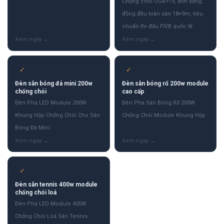
Chống chói UGR<19, ánh sáng
đồng đều toàn sân 18×9m, tiêu
chuẩn thi đấu FIVB quốc tế
✓
✓
Đèn sân bóng đá mini 200w
Đèn sân bóng rổ 200w module
chống chói
cao cấp
Đèn Pha LED Module 200W
Đèn Pha Sân Bóng Rổ 200W
Khung Hộp Chống Chói Cho Sân
Chống Chói Module Khung Hộp
Bóng Đá Mini
✓
Đèn sân tennis 400w module
chống chói loá
Đèn Pha LED Module 400W
Chống Chói Loá Sân Tennis