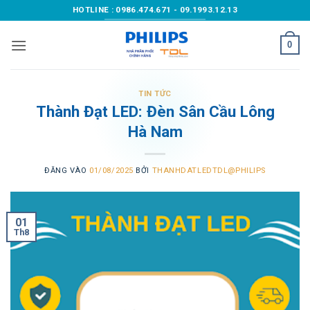
Bỏ
HOTLINE : 0986.474.671 - 09.1993.12.13
qua
nội
0
dung
TIN TỨC
Thành Đạt LED: Đèn Sân Cầu Lông
Hà Nam
ĐĂNG VÀO
01/08/2025
BỞI
THANHDATLEDTDL@PHILIPS
01
Th8