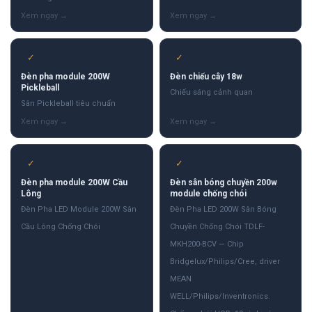
✓
✓
Đèn pha module 200W
Đèn chiếu cây 18w
Pickleball
Chiếu sáng cảnh quan
Sân Pickleball tiêu chuẩn
✓
✓
Đèn pha module 200W Cầu
Đèn sân bóng chuyền 200w
Lông
module chống chói
Đèn Pha LED Module 200W Sân
Đèn Pha LED 200W Sân Bóng
Cầu Lông Chống Chói
Chuyền Chống Chói TDLF-
MKH200-BCV — Chip
Bridgelux/Philips/Cree, driver
MEAN
WELL/Philips/Inventronics.