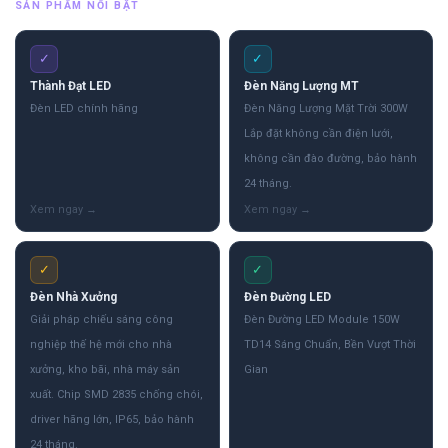
SẢN PHẨM NỔI BẬT
✓
✓
Thành Đạt LED
Đèn Năng Lượng MT
Đèn LED chính hãng
Đèn Năng Lượng Mặt Trời 300W
Lắp đặt không cần điện lưới,
không cần đào đường, bảo hành
24 tháng.
✓
✓
Đèn Nhà Xưởng
Đèn Đường LED
Giải pháp chiếu sáng công
Đèn Đường LED Module 150W
nghiệp thế hệ mới cho nhà
TD14 Sáng Chuẩn, Bền Vượt Thời
xưởng, kho bãi, nhà máy sản
Gian
xuất. Chip SMD 2835 chống chói,
driver hãng lớn, IP65, bảo hành
24 tháng.