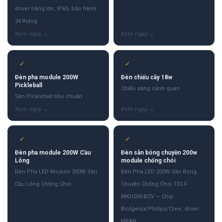
driver hãng lớn, IP65, bảo hành
24 tháng.
✓
✓
Đèn pha module 200W
Đèn chiếu cây 18w
Pickleball
Chiếu sáng cảnh quan
Sân Pickleball tiêu chuẩn
✓
✓
Đèn pha module 200W Cầu
Đèn sân bóng chuyền 200w
Lông
module chống chói
Đèn Pha LED Module 200W Sân
Đèn Pha LED 200W Sân Bóng
Cầu Lông Chống Chói
Chuyền Chống Chói TDLF-
MKH200-BCV — Chip
Bridgelux/Philips/Cree, driver
MEAN