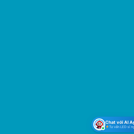
Chat với AI 
Tư vấn LED sỉ n