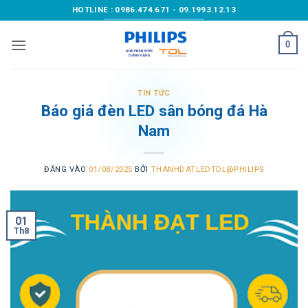
Bỏ
HOTLINE : 0986.474.671 - 09.1993.12.13
qua
nội
0
dung
TIN TỨC
Báo giá đèn LED sân bóng đá Hà
Nam
ĐĂNG VÀO
01/08/2025
BỞI
THANHDATLEDTDL@PHILIPS
01
Th8