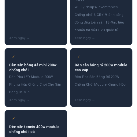
WELL/Philips/Inventronics.
Chống chói UGR<19, ánh sáng
đồng đều toàn sân 18×9m, tiêu
chuẩn thi đấu FIVB quốc tế
✓
✓
Đèn sân bóng đá mini 200w
Đèn sân bóng rổ 200w module
chống chói
cao cấp
Đèn Pha LED Module 200W
Đèn Pha Sân Bóng Rổ 200W
Khung Hộp Chống Chói Cho Sân
Chống Chói Module Khung Hộp
Bóng Đá Mini
✓
Đèn sân tennis 400w module
chống chói loá