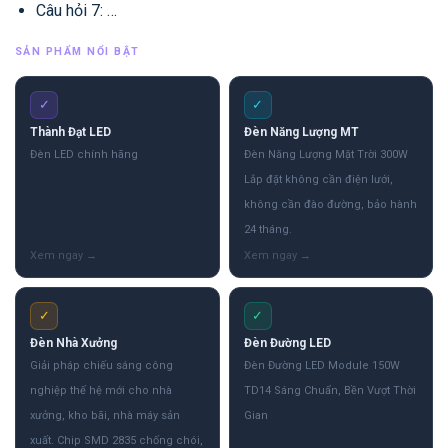
Câu hỏi 7: …
SẢN PHẨM NỔI BẬT
✓
✓
Thành Đạt LED
Đèn Năng Lượng MT
Đèn LED chính hãng
Đèn Năng Lượng Mặt Trời 300W
Lắp đặt không cần điện lưới,
không cần đào đường, bảo hành
24 tháng.
✓
✓
Đèn Nhà Xưởng
Đèn Đường LED
Giải pháp chiếu sáng công
Đèn Đường LED Module 150W
nghiệp thế hệ mới cho nhà
TD14 Sáng Chuẩn, Bền Vượt Thời
xưởng, kho bãi, nhà máy sản
Gian
xuất. Chip SMD 2835 chống chói,