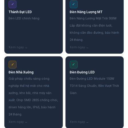
✓
✓
Thành Đạt LED
Đèn Năng Lượng MT
Đèn LED chính hãng
Đèn Năng Lượng Mặt Trời 300W
Lắp đặt không cần điện lưới,
không cần đào đường, bảo hành
24 tháng.
✓
✓
Đèn Nhà Xưởng
Đèn Đường LED
Giải pháp chiếu sáng công
Đèn Đường LED Module 150W
nghiệp thế hệ mới cho nhà
TD14 Sáng Chuẩn, Bền Vượt Thời
xưởng, kho bãi, nhà máy sản
Gian
xuất. Chip SMD 2835 chống chói,
driver hãng lớn, IP65, bảo hành
24 tháng.