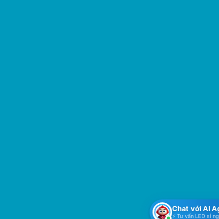
Chat với AI 
⚡ Tư vấn LED sỉ n