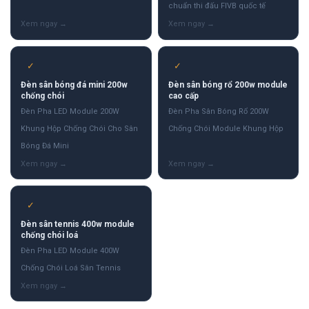
chuẩn thi đấu FIVB quốc tế
✓
✓
Đèn sân bóng đá mini 200w
Đèn sân bóng rổ 200w module
chống chói
cao cấp
Đèn Pha LED Module 200W
Đèn Pha Sân Bóng Rổ 200W
Khung Hộp Chống Chói Cho Sân
Chống Chói Module Khung Hộp
Bóng Đá Mini
✓
Đèn sân tennis 400w module
chống chói loá
Đèn Pha LED Module 400W
Chống Chói Loá Sân Tennis