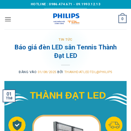
Bỏ
HOTLINE : 0986.474.671 - 09.1993.12.13
qua
nội
0
dung
TIN TỨC
Báo giá đèn LED sân Tennis Thành
Đạt LED
ĐĂNG VÀO
01/08/2025
BỞI
THANHDATLEDTDL@PHILIPS
01
Th8