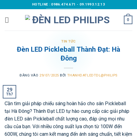
Bỏ
HOTLINE : 0986.474.671 - 09.1993.12.13
qua
nội
0
dung
TIN TỨC
Đèn LED Pickleball Thành Đạt: Hà
Đông
ĐĂNG VÀO
29/07/2025
BỞI
THANHDATLEDTDL@PHILIPS
29
Th7
Cần tìm giải pháp chiếu sáng hoàn hảo cho sân Pickleball
tại Hà Đông? Thành Đạt LED tự hào cung cấp các giải pháp
đèn LED sân Pickleball chất lượng cao, đáp ứng mọi nhu
cầu của bạn. Với nhiều công suất lựa chọn từ 100W đến
600W, chúng tôi cam kết mang đến ánh sáng chuẩn, tiết kiệm