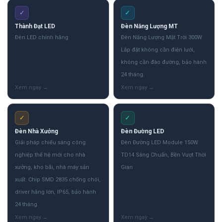
✓
✓
Thành Đạt LED
Đèn Năng Lượng MT
Đèn LED chính hãng
Đèn Năng Lượng Mặt Trời 300W
Lắp đặt không cần điện lưới,
không cần đào đường, bảo hành
24 tháng.
✓
✓
Đèn Nhà Xưởng
Đèn Đường LED
Giải pháp chiếu sáng công
Đèn Đường LED Module 150W
nghiệp thế hệ mới cho nhà
TD14 Sáng Chuẩn, Bền Vượt Thời
xưởng, kho bãi, nhà máy sản
Gian
xuất. Chip SMD 2835 chống chói,
driver hãng lớn, IP65, bảo hành
24 tháng.