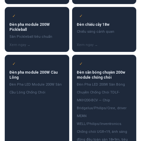
✓
✓
Đèn pha module 200W
Đèn chiếu cây 18w
Pickleball
Chiếu sáng cảnh quan
Sân Pickleball tiêu chuẩn
✓
✓
Đèn pha module 200W Cầu
Đèn sân bóng chuyền 200w
Lông
module chống chói
Đèn Pha LED Module 200W Sân
Đèn Pha LED 200W Sân Bóng
Cầu Lông Chống Chói
Chuyền Chống Chói TDLF-
MKH200-BCV — Chip
Bridgelux/Philips/Cree, driver
MEAN
WELL/Philips/Inventronics.
Chống chói UGR<19, ánh sáng
đồng đều toàn sân 18×9m, tiêu