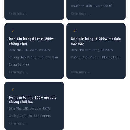
chuẩn thi đấu FIVB quốc tế
✓
✓
Đèn sân bóng đá mini 200w
Đèn sân bóng rổ 200w module
chống chói
cao cấp
Đèn Pha LED Module 200W
Đèn Pha Sân Bóng Rổ 200W
Khung Hộp Chống Chói Cho Sân
Chống Chói Module Khung Hộp
Bóng Đá Mini
✓
Đèn sân tennis 400w module
chống chói loá
Đèn Pha LED Module 400W
Chống Chói Loá Sân Tennis