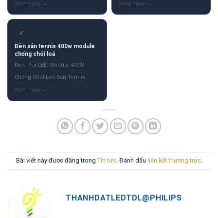
✓
Đèn sân tennis 400w module
chống chói loá
Đèn Pha LED Module 400W
Chống Chói Loá Sân Tennis
Bài viết này được đăng trong
Tin tức
. Đánh dấu
liên kết thường trực
.
THANHDATLEDTDL@PHILIPS