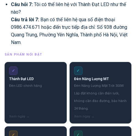
Câu hỏi 7:
Tôi có thể liên hệ với Thành Đạt LED như thế
nào?
Câu trả lời 7:
Bạn có thể liên hệ qua số điện thoại
0986.474.671 hoặc đến trực tiếp địa chỉ: Số 938 đường
Quang Trung, Phường Yên Nghĩa, Thành phố Hà Nội, Việt
Nam.
SẢN PHẨM NỔI BẬT
✓
✓
Thành Đạt LED
Đèn Năng Lượng MT
Đèn LED chính hãng
Đèn Năng Lượng Mặt Trời 300W
Lắp đặt không cần điện lưới,
không cần đào đường, bảo hành
24 tháng.
✓
✓