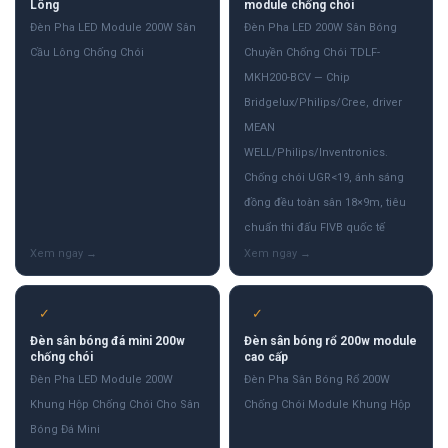
Lông
module chống chói
Đèn Pha LED Module 200W Sân
Đèn Pha LED 200W Sân Bóng
Cầu Lông Chống Chói
Chuyền Chống Chói TDLF-
MKH200-BCV — Chip
Bridgelux/Philips/Cree, driver
MEAN
WELL/Philips/Inventronics.
Chống chói UGR<19, ánh sáng
đồng đều toàn sân 18×9m, tiêu
chuẩn thi đấu FIVB quốc tế
✓
✓
Đèn sân bóng đá mini 200w
Đèn sân bóng rổ 200w module
chống chói
cao cấp
Đèn Pha LED Module 200W
Đèn Pha Sân Bóng Rổ 200W
Khung Hộp Chống Chói Cho Sân
Chống Chói Module Khung Hộp
Bóng Đá Mini