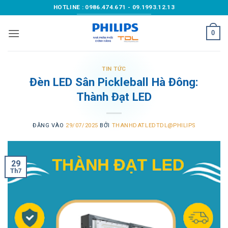
Bỏ
HOTLINE : 0986.474.671 - 09.1993.12.13
qua
nội
0
dung
TIN TỨC
Đèn LED Sân Pickleball Hà Đông:
Thành Đạt LED
ĐĂNG VÀO
29/07/2025
BỞI
THANHDATLEDTDL@PHILIPS
29
Th7