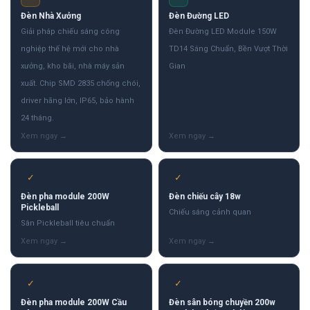
Đèn Nhà Xưởng
Đèn Đường LED
Giải pháp chiếu sáng công
Đèn Đường LED Module 150W
nghiệp thế hệ mới cho nhà
TD14 Sáng Chuẩn, Bền Vượt Thời
xưởng, kho bãi, nhà máy sản
Gian
xuất. Chip SMD 2835 chống chói,
driver hãng lớn, IP65, bảo hành
24 tháng.
✓
✓
Đèn pha module 200W
Đèn chiếu cây 18w
Pickleball
Chiếu sáng cảnh quan
Sân Pickleball tiêu chuẩn
✓
✓
Đèn pha module 200W Cầu
Đèn sân bóng chuyền 200w