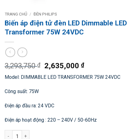
TRANG CHỦ
/
ĐÈN PHILIPS
Biến áp điện tử đèn LED Dimmable LED
Transformer 75W 24VDC
Giá
Giá
3,293,750
₫
2,635,000
₫
gốc
hiện
Model: DIMMABLE LED TRANSFORMER 75W 24VDC
là:
tại
3,293,750 ₫.
là:
Công suất: 75W
2,635,000 ₫.
Điện áp đầu ra: 24 VDC
Điện áp hoạt động : 220 – 240V / 50-60Hz
Biến áp điện tử đèn LED Dimmable LED Transformer 75W 24VD