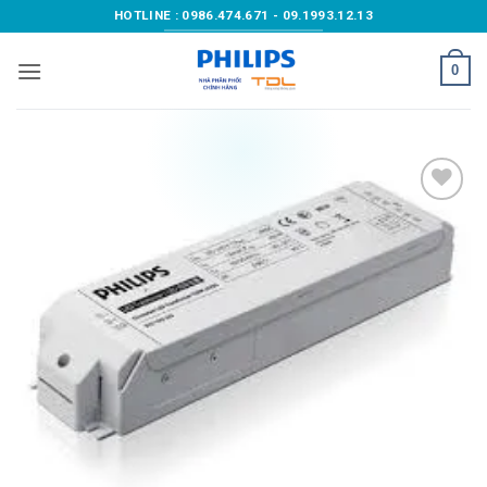
Bỏ
HOTLINE : 0986.474.671 - 09.1993.12.13
qua
nội
0
dung
Add to
wishlist