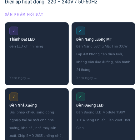
Điện áp hoạt động : 220 – 240V / 50-60Hz
SẢN PHẨM NỔI BẬT
✓
✓
Thành Đạt LED
Đèn Năng Lượng MT
Đèn LED chính hãng
Đèn Năng Lượng Mặt Trời 300W
Lắp đặt không cần điện lưới,
không cần đào đường, bảo hành
24 tháng.
✓
✓
Đèn Nhà Xưởng
Đèn Đường LED
Giải pháp chiếu sáng công
Đèn Đường LED Module 150W
nghiệp thế hệ mới cho nhà
TD14 Sáng Chuẩn, Bền Vượt Thời
xưởng, kho bãi, nhà máy sản
Gian
xuất. Chip SMD 2835 chống chói,