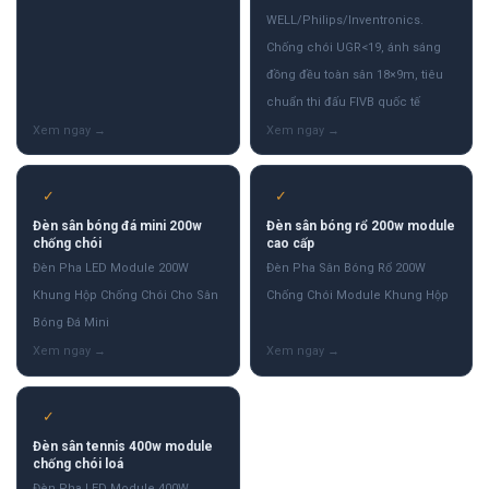
WELL/Philips/Inventronics.
Chống chói UGR<19, ánh sáng
đồng đều toàn sân 18×9m, tiêu
chuẩn thi đấu FIVB quốc tế
✓
✓
Đèn sân bóng đá mini 200w
Đèn sân bóng rổ 200w module
chống chói
cao cấp
Đèn Pha LED Module 200W
Đèn Pha Sân Bóng Rổ 200W
Khung Hộp Chống Chói Cho Sân
Chống Chói Module Khung Hộp
Bóng Đá Mini
✓
Đèn sân tennis 400w module
chống chói loá
Đèn Pha LED Module 400W