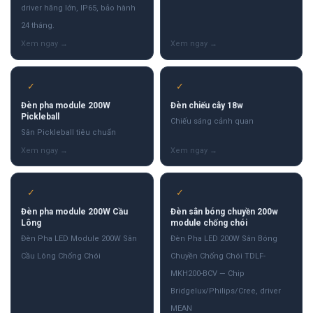
driver hãng lớn, IP65, bảo hành
24 tháng.
✓
✓
Đèn pha module 200W
Đèn chiếu cây 18w
Pickleball
Chiếu sáng cảnh quan
Sân Pickleball tiêu chuẩn
✓
✓
Đèn pha module 200W Cầu
Đèn sân bóng chuyền 200w
Lông
module chống chói
Đèn Pha LED Module 200W Sân
Đèn Pha LED 200W Sân Bóng
Cầu Lông Chống Chói
Chuyền Chống Chói TDLF-
MKH200-BCV — Chip
Bridgelux/Philips/Cree, driver
MEAN