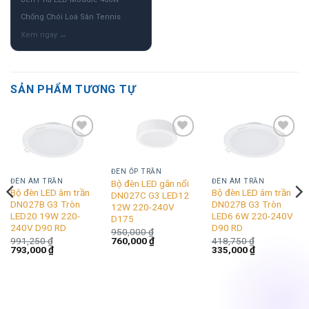
Chống Chói Loá Sân Tennis
SẢN PHẨM TƯƠNG TỰ
Add to
Add to
Add to
wishlist
wishlist
wishlist
ĐÈN ỐP TRẦN
ĐÈN ÂM TRẦN
ĐÈN ÂM TRẦN
Bộ đèn LED gắn nổi
Bộ đèn LED âm trần
Bộ đèn LED âm trần
DN027C G3 LED12
DN027B G3 Tròn
DN027B G3 Tròn
12W 220-240V
LED20 19W 220-
LED6 6W 220-240V
D175
240V D90 RD
D90 RD
950,000
₫
Giá
Giá
760,000
₫
991,250
₫
418,750
₫
gốc
hiện
Giá
Giá
Giá
Giá
793,000
₫
335,000
₫
là:
tại
gốc
hiện
gốc
hiện
950,000 ₫.
là:
là:
tại
là:
tại
760,000 ₫.
991,250 ₫.
là:
418,750 ₫.
là:
793,000 ₫.
335,000 ₫.