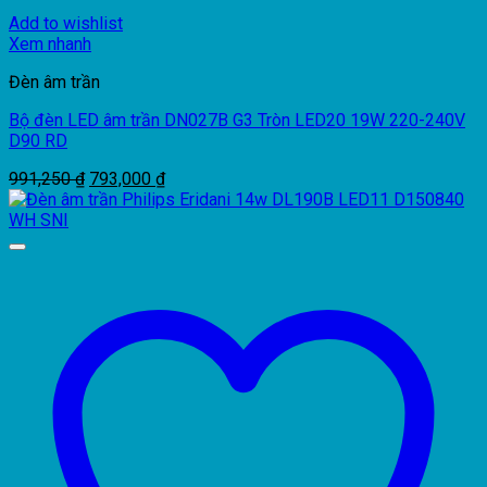
Add to wishlist
Xem nhanh
Đèn âm trần
Bộ đèn LED âm trần DN027B G3 Tròn LED20 19W 220-240V
D90 RD
Giá
Giá
991,250
₫
793,000
₫
gốc
hiện
là:
tại
991,250 ₫.
là:
793,000 ₫.