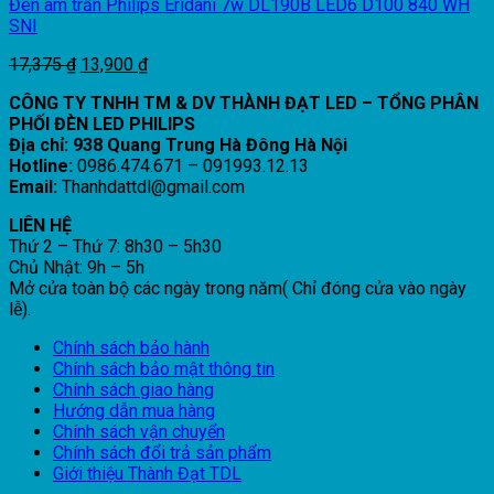
Đèn âm trần Philips Eridani 7w DL190B LED6 D100 840 WH
SNI
Giá
Giá
17,375
₫
13,900
₫
gốc
hiện
CÔNG TY TNHH TM & DV THÀNH ĐẠT LED – TỔNG PHÂN
là:
tại
PHỐI ĐÈN LED PHILIPS
17,375 ₫.
là:
Địa chỉ: 938 Quang Trung Hà Đông Hà Nội
13,900 ₫.
Hotline:
0986.474.671 – 091993.12.13
Email:
Thanhdattdl@gmail.com
LIÊN HỆ
Thứ 2 – Thứ 7: 8h30 – 5h30
Chủ Nhật: 9h – 5h
Mở cửa toàn bộ các ngày trong năm( Chỉ đóng cửa vào ngày
lễ).
Chính sách bảo hành
Chính sách bảo mật thông tin
Chính sách giao hàng
Hướng dẫn mua hàng
Chính sách vận chuyển
Chính sách đổi trả sản phẩm
Giới thiệu Thành Đạt TDL