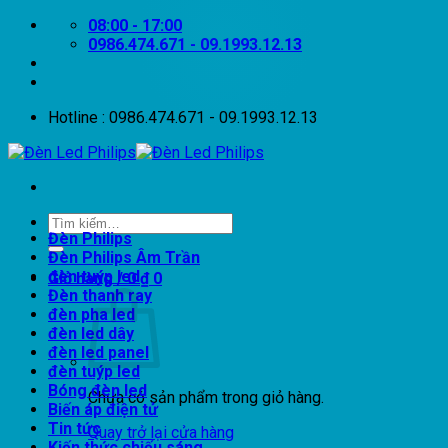
Bỏ
08:00 - 17:00
qua
0986.474.671 - 09.1993.12.13
nội
dung
Hotline : 0986.474.671 - 09.1993.12.13
Tìm
Đèn Philips
kiếm:
Đèn Philips Âm Trần
đèn tuýp led
Giỏ hàng /
0
₫
0
Đèn thanh ray
đèn pha led
đèn led dây
đèn led panel
đèn tuýp led
Bóng đèn led
Chưa có sản phẩm trong giỏ hàng.
Biến áp điện tử
Tin tức
Quay trở lại cửa hàng
Kiến thức chiếu sáng