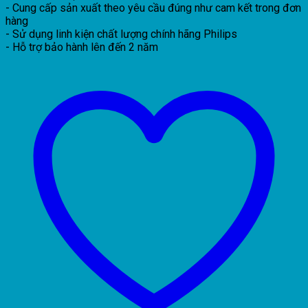
BN001C
- Cung cấp sản xuất theo yêu cầu đúng như cam kết trong đơn
LED40
hàng
40w
- Sử dụng linh kiện chất lượng chính hãng Philips
L1200
- Hỗ trợ bảo hành lên đến 2 năm
PSU
GM
số
lượng