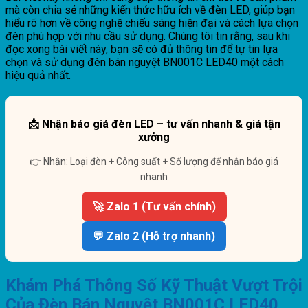
mà còn chia sẻ những kiến thức hữu ích về đèn LED, giúp bạn
hiểu rõ hơn về công nghệ chiếu sáng hiện đại và cách lựa chọn
đèn phù hợp với nhu cầu sử dụng. Chúng tôi tin rằng, sau khi
đọc xong bài viết này, bạn sẽ có đủ thông tin để tự tin lựa
chọn và sử dụng đèn bán nguyệt BN001C LED40 một cách
hiệu quả nhất.
📩 Nhận báo giá đèn LED – tư vấn nhanh & giá tận
xưởng
👉 Nhắn: Loại đèn + Công suất + Số lượng để nhận báo giá
nhanh
🚀 Zalo 1 (Tư vấn chính)
💬 Zalo 2 (Hỗ trợ nhanh)
Khám Phá Thông Số Kỹ Thuật Vượt Trội
Của Đèn Bán Nguyệt BN001C LED40