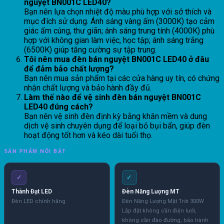
nguyệt BN001C LED40?
Bạn nên lựa chọn nhiệt độ màu phù hợp với sở thích và
mục đích sử dụng. Ánh sáng vàng ấm (3000K) tạo cảm
giác ấm cúng, thư giãn; ánh sáng trung tính (4000K) phù
hợp với không gian làm việc, học tập; ánh sáng trắng
(6500K) giúp tăng cường sự tập trung.
Tôi nên mua đèn bán nguyệt BN001C LED40 ở đâu
để đảm bảo chất lượng?
Bạn nên mua sản phẩm tại các cửa hàng uy tín, có chứng
nhận chất lượng và bảo hành đầy đủ.
Làm thế nào để vệ sinh đèn bán nguyệt BN001C
LED40 đúng cách?
Bạn nên vệ sinh đèn định kỳ bằng khăn mềm và dung
dịch vệ sinh chuyên dụng để loại bỏ bụi bẩn, giúp đèn
hoạt động tốt hơn và kéo dài tuổi thọ.
SẢN PHẨM NỔI BẬT
✓
✓
Thành Đạt LED
Đèn Năng Lượng MT
Đèn LED chính hãng
Đèn Năng Lượng Mặt Trời 300W
Lắp đặt không cần điện lưới,
không cần đào đường, bảo hành