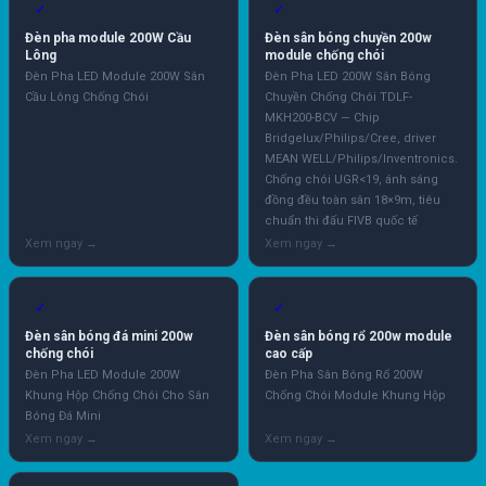
✓
✓
Đèn pha module 200W Cầu
Đèn sân bóng chuyền 200w
Lông
module chống chói
Đèn Pha LED Module 200W Sân
Đèn Pha LED 200W Sân Bóng
Cầu Lông Chống Chói
Chuyền Chống Chói TDLF-
MKH200-BCV — Chip
Bridgelux/Philips/Cree, driver
MEAN WELL/Philips/Inventronics.
Chống chói UGR<19, ánh sáng
đồng đều toàn sân 18×9m, tiêu
chuẩn thi đấu FIVB quốc tế
✓
✓
Đèn sân bóng đá mini 200w
Đèn sân bóng rổ 200w module
chống chói
cao cấp
Đèn Pha LED Module 200W
Đèn Pha Sân Bóng Rổ 200W
Khung Hộp Chống Chói Cho Sân
Chống Chói Module Khung Hộp
Bóng Đá Mini