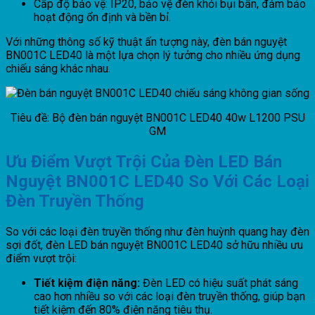
Cấp độ bảo vệ: IP20, bảo vệ đèn khỏi bụi bẩn, đảm bảo
hoạt động ổn định và bền bỉ.
Với những thông số kỹ thuật ấn tượng này, đèn bán nguyệt
BN001C LED40 là một lựa chọn lý tưởng cho nhiều ứng dụng
chiếu sáng khác nhau.
Tiêu đề: Bộ đèn bán nguyệt BN001C LED40 40w L1200 PSU
GM
Ưu Điểm Vượt Trội Của Đèn LED Bán
Nguyệt BN001C LED40 So Với Các Loại
Đèn Truyền Thống
So với các loại đèn truyền thống như đèn huỳnh quang hay đèn
sợi đốt, đèn LED bán nguyệt BN001C LED40 sở hữu nhiều ưu
điểm vượt trội:
Tiết kiệm điện năng:
Đèn LED có hiệu suất phát sáng
cao hơn nhiều so với các loại đèn truyền thống, giúp bạn
tiết kiệm đến 80% điện năng tiêu thụ.