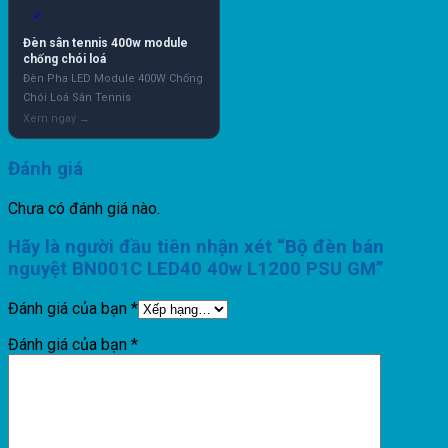
✓
Đèn sân tennis 400w module
chống chói loá
Đèn Pha LED Module 400W Chống
Chói Loá Sân Tennis
Đánh giá
Chưa có đánh giá nào.
Hãy là người đầu tiên nhận xét “Bộ đèn bán
nguyệt BN001C LED40 40w L1200 PSU GM”
Đánh giá của bạn
*
Đánh giá của bạn
*