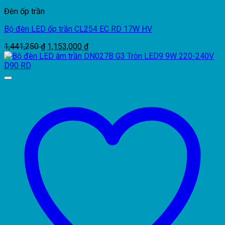
Đèn ốp trần
Bộ đèn LED ốp trần CL254 EC RD 17W HV
Giá
Giá
1,441,250
₫
1,153,000
₫
gốc
hiện
là:
tại
1,441,250 ₫.
là:
1,153,000 ₫.