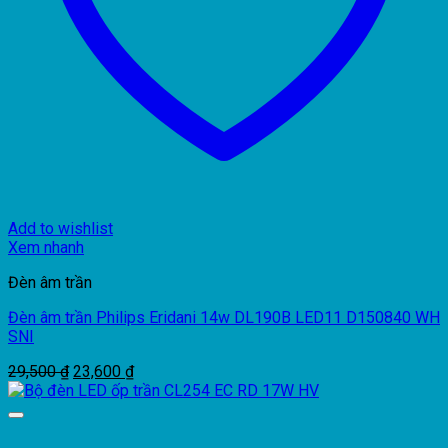
Add to wishlist
Xem nhanh
Đèn âm trần
Đèn âm trần Philips Eridani 14w DL190B LED11 D150840 WH
SNI
Giá
Giá
29,500
₫
23,600
₫
gốc
hiện
là:
tại
29,500 ₫.
là:
23,600 ₫.