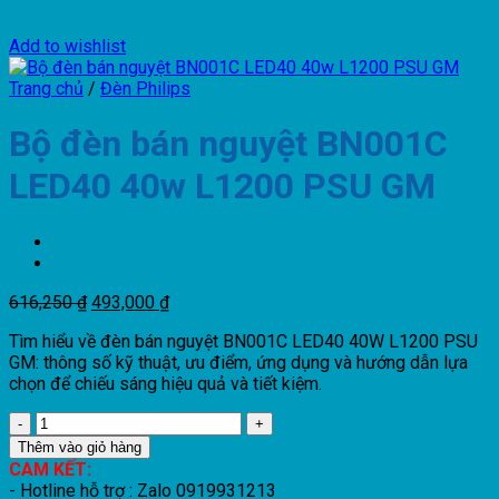
Add to wishlist
Trang chủ
/
Đèn Philips
Bộ đèn bán nguyệt BN001C
LED40 40w L1200 PSU GM
Giá
Giá
616,250
₫
493,000
₫
gốc
hiện
Tìm hiểu về đèn bán nguyệt BN001C LED40 40W L1200 PSU
là:
tại
GM: thông số kỹ thuật, ưu điểm, ứng dụng và hướng dẫn lựa
616,250 ₫.
là:
chọn để chiếu sáng hiệu quả và tiết kiệm.
493,000 ₫.
Bộ
đèn
Thêm vào giỏ hàng
bán
CAM KẾT:
nguyệt
- Hotline hỗ trợ : Zalo 0919931213