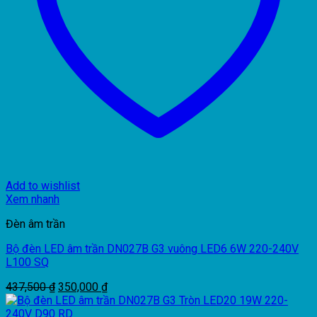
Add to wishlist
Xem nhanh
Đèn âm trần
Bộ đèn LED âm trần DN027B G3 vuông LED6 6W 220-240V
L100 SQ
Giá
Giá
437,500
₫
350,000
₫
gốc
hiện
là:
tại