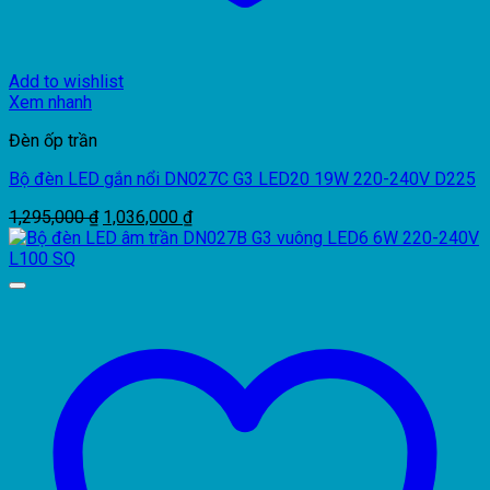
Add to wishlist
Xem nhanh
Đèn ốp trần
Bộ đèn LED gắn nổi DN027C G3 LED20 19W 220-240V D225
Giá
Giá
1,295,000
₫
1,036,000
₫
gốc
hiện
là:
tại
1,295,000 ₫.
là:
1,036,000 ₫.