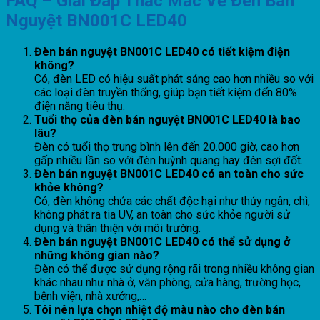
FAQ – Giải Đáp Thắc Mắc Về Đèn Bán
Nguyệt BN001C LED40
Đèn bán nguyệt BN001C LED40 có tiết kiệm điện
không?
Có, đèn LED có hiệu suất phát sáng cao hơn nhiều so với
các loại đèn truyền thống, giúp bạn tiết kiệm đến 80%
điện năng tiêu thụ.
Tuổi thọ của đèn bán nguyệt BN001C LED40 là bao
lâu?
Đèn có tuổi thọ trung bình lên đến 20.000 giờ, cao hơn
gấp nhiều lần so với đèn huỳnh quang hay đèn sợi đốt.
Đèn bán nguyệt BN001C LED40 có an toàn cho sức
khỏe không?
Có, đèn không chứa các chất độc hại như thủy ngân, chì,
không phát ra tia UV, an toàn cho sức khỏe người sử
dụng và thân thiện với môi trường.
Đèn bán nguyệt BN001C LED40 có thể sử dụng ở
những không gian nào?
Đèn có thể được sử dụng rộng rãi trong nhiều không gian
khác nhau như nhà ở, văn phòng, cửa hàng, trường học,
bệnh viện, nhà xưởng,…
Tôi nên lựa chọn nhiệt độ màu nào cho đèn bán