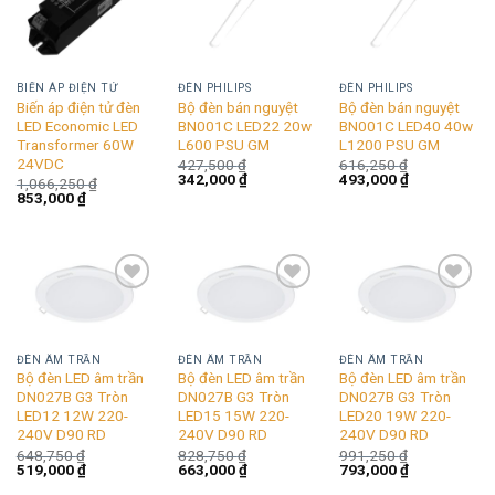
wishlist
wishlist
wishlist
BIẾN ÁP ĐIỆN TỬ
ĐÈN PHILIPS
ĐÈN PHILIPS
Biến áp điện tử đèn
Bộ đèn bán nguyệt
Bộ đèn bán nguyệt
LED Economic LED
BN001C LED22 20w
BN001C LED40 40w
Transformer 60W
L600 PSU GM
L1200 PSU GM
24VDC
427,500
₫
616,250
₫
Giá
Giá
Giá
Giá
342,000
₫
493,000
₫
1,066,250
₫
gốc
hiện
gốc
hiện
Giá
Giá
853,000
₫
là:
tại
là:
tại
gốc
hiện
427,500 ₫.
là:
616,250 ₫.
là:
là:
tại
342,000 ₫.
493,000 ₫.
1,066,250 ₫.
là:
853,000 ₫.
Add to
Add to
Add to
wishlist
wishlist
wishlist
ĐÈN ÂM TRẦN
ĐÈN ÂM TRẦN
ĐÈN ÂM TRẦN
Bộ đèn LED âm trần
Bộ đèn LED âm trần
Bộ đèn LED âm trần
DN027B G3 Tròn
DN027B G3 Tròn
DN027B G3 Tròn
LED12 12W 220-
LED15 15W 220-
LED20 19W 220-
240V D90 RD
240V D90 RD
240V D90 RD
648,750
₫
828,750
₫
991,250
₫
Giá
Giá
Giá
Giá
Giá
Giá
519,000
₫
663,000
₫
793,000
₫
gốc
hiện
gốc
hiện
gốc
hiện