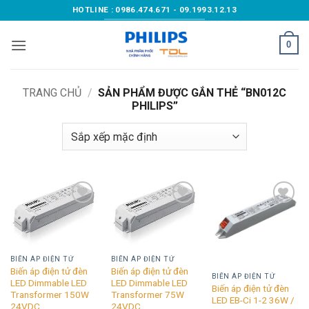
Bỏ
HOTLINE : 0986.474.671 - 09.1993.12.13
qua
nội
0
dung
TRANG CHỦ
/
SẢN PHẨM ĐƯỢC GẮN THẺ “BN012C
PHILIPS”
Add to
Add to
Add to
wishlist
wishlist
wishlist
BIẾN ÁP ĐIỆN TỬ
BIẾN ÁP ĐIỆN TỬ
Biến áp điện tử đèn
Biến áp điện tử đèn
BIẾN ÁP ĐIỆN TỬ
LED Dimmable LED
LED Dimmable LED
Biến áp điện tử đèn
Transformer 150W
Transformer 75W
LED EB-Ci 1-2 36W /
24VDC
24VDC