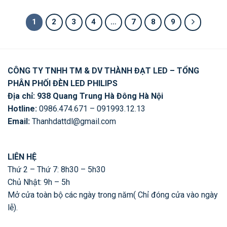
là:
tại
là:
tại
là:
tại
648,750 ₫.
là:
828,750 ₫.
là:
991,250 ₫.
là:
519,000 ₫.
663,000 ₫.
793,000 ₫.
1
2
3
4
…
7
8
9
CÔNG TY TNHH TM & DV THÀNH ĐẠT LED – TỔNG
PHÂN PHỐI ĐÈN LED PHILIPS
Địa chỉ: 938 Quang Trung Hà Đông Hà Nội
Hotline:
0986.474.671 – 091993.12.13
Email:
Thanhdattdl@gmail.com
LIÊN HỆ
Thứ 2 – Thứ 7: 8h30 – 5h30
Chủ Nhật: 9h – 5h
Mở cửa toàn bộ các ngày trong năm( Chỉ đóng cửa vào ngày
lễ).